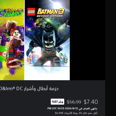
م
ت
ة
أ
ب
ط
ا
ل
و
أ
ش
ر
ا
ر
L
E
G
O
&
حزمة أبطال وأشرار LEGO&lrm® DC
l
r
m
$7.40
$56.99
وفّر 87%‏
مخصوم من السعر الأصلي البالغ $56.99‏
®
ينتهي العرض في 12‏/8‏/2026 10:59 PM UTC‏
D
أقل سعر خلال 30 يومًا الأخيرة: $56.99‏
C