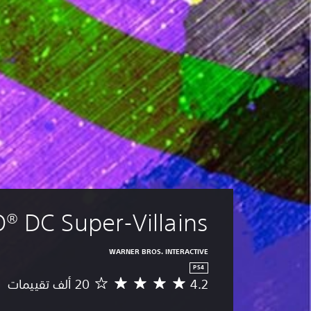
® DC Super-Villains
WARNER BROS. INTERACTIVE
PS4
4.2
م
ت