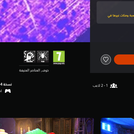
لى هذه اللعبة ومئات غيرها في
خوف, العناصر العنيفة
نسخة PS4‏
اهتزا