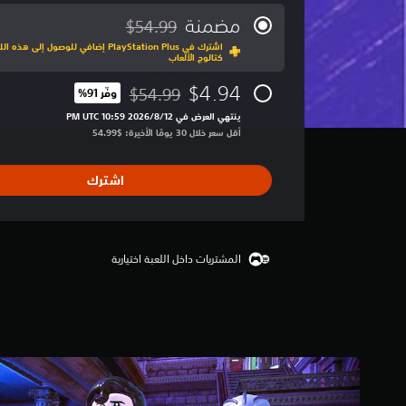
و
س
مضمنة
$54.99
مخصوم من السعر الأصلي البالغ $54.99‏
ط
اشترك في PlayStation Plus إضافي للوصول إ
ا
كتالوج الألعاب
ل
ت
$4.94
$54.99
وفّر 91%‏
مخصوم من السعر الأصلي البالغ $54.99‏
ق
ينتهي العرض في 12‏/8‏/2026 10:59 PM UTC‏
ي
أقل سعر خلال 30 يومًا الأخيرة: $54.99‏
ي
م
4
اشترك
.
2
ن
ج
و
المشتريات داخل اللعبة اختيارية
م
م
ن
5
ن
ج
و
م