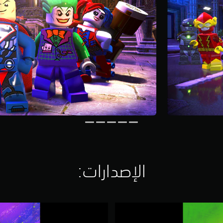
الإصدارات:‏
إ
ص