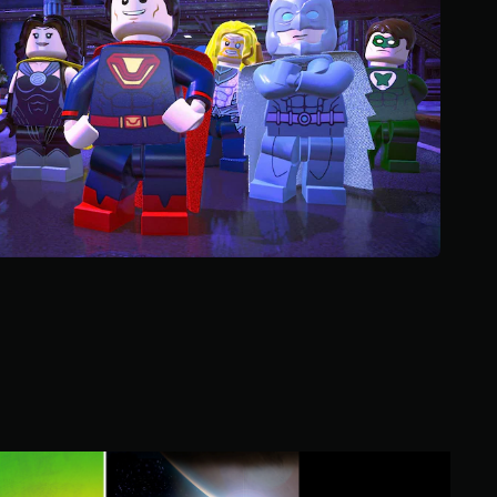
م
ن
إ
ج
م
ا
ل
ي
2
0
أ
ل
ف
م
ن
ا
ل
ت
ق
ي
ي
ح
م
ز
ا