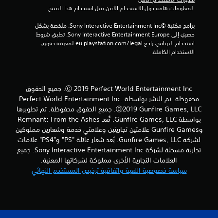
 لمعلومات هامة حول الاستخدام الآمن قبل استخدام هذا المنتج.
3
برامج مكتبة ©Sony Interactive Entertainment Inc. ملخصة بشكل 
5
حصري إلى Sony Interactive Entertainment Europe. تطبق شروط 
استخدام البرنامج، راجع eu.playstation.com/legal لمعرفة حقوق 
م
الاستخدام الكاملة.
ن
ا
Ⓒ 2019 Perfect World Entertainment Inc. جميع الحقوق
محفوظة. تم النشر بواسطة Perfect World Entertainment Inc.
ل
Ⓒ2019 Gunfire Games, LLC. جميع الحقوق محفوظة. تم تطويرها
ت
بواسطة Gunfire Games, LLC. تُعد Remnant: From the Ashes
وGunfire Games علامتين تجاريتين وعلامتي خدمة وشعارين مملوكين
ق
لشركة Gunfire Games, LLC. يُعد شعار عائلة "PS" و"PS4" علامات
تجارية مسجلة لشركة Sony Interactive Entertainment Inc. جميع
ي
العلامات التجارية الأخرى مملوكة لشركاتها المعنية.
سياسة خصوصية اللعبة واتفاقية ترخيص المستخدم النهائي
ي
م
ا