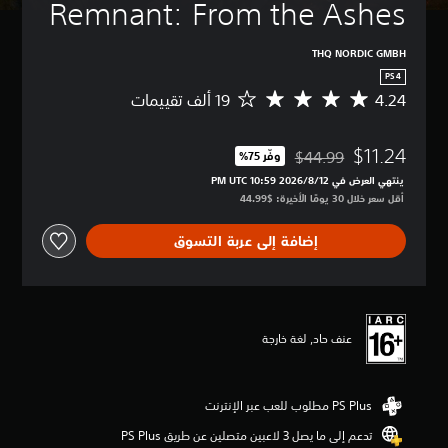
Remnant: From the Ashes
THQ NORDIC GMBH
PS4
4.24
م
ت
و
$11.24
س
$44.99
وفّر 75%‏
مخصوم من السعر الأصلي البالغ $44.99‏
ط
ينتهي العرض في 12‏/8‏/2026 10:59 PM UTC‏
ا
أقل سعر خلال 30 يومًا الأخيرة: $44.99‏
ل
ت
إضافة إلى عربة التسوق
ق
ي
ي
م
4
.
عنف حاد, لغة خارجة
2
4
ن
ج
و
تدعم إلى ما يصل 3 لاعبين متصلين عن طريق PS Plus‏
م