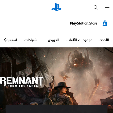
ب
ح
ث
الأحدث
مجموعات الألعاب
العروض
الاشتراكات
استعرض