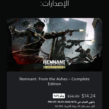
الإصدارات:‏
ت
ق
ي
ي
R
م
e
ا
m
ت
n
a
n
t
:
F
r
o
m
t
h
Remnant: From the Ashes – Complete
e
Edition
A
s
h
$14.24
$56.99
وفّر 75%‏
مخصوم من السعر الأصلي البالغ $56.99‏
e
ينتهي العرض في 12‏/8‏/2026 10:59 PM UTC‏
s
أقل سعر خلال 30 يومًا الأخيرة: $56.99‏
–