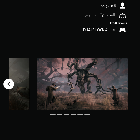
م
لاعب واحد
ن
اللعب عن بُعد مدعوم
5
ن
نسخة PS4‏
ج
اهتزاز DUALSHOCK 4‏
و
م
م
ن
إ
ج
م
ا
ل
ي
1
9
أ
ل
ف
م
ن
ا
ل