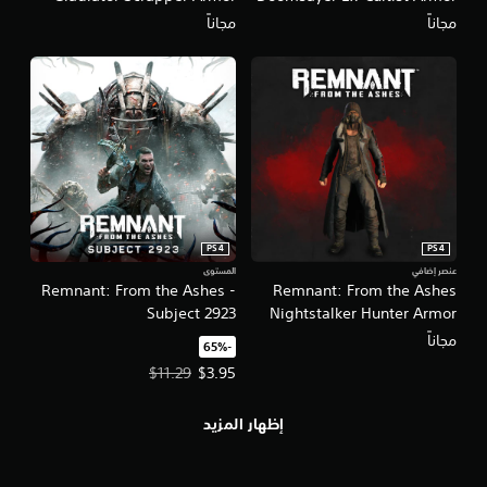
مجاناً
مجاناً
PS4
PS4
عنصر إضافي
المستوى
Remnant: From the Ashes -
Remnant: From the Ashes
Subject 2923
Nightstalker Hunter Armor
مجاناً
‏-65%‏
سعر العرض $3.95‏. السعر الأصلي، $11.29‏.
$11.29
$3.95
إظهار المزيد