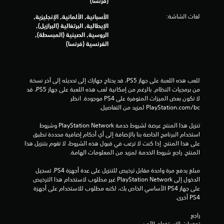
(فرنسا)
م
لغات الشاشة:
الأسبانية, الألمانية, الإنجليزية,
الإيطالية, البرتغالية (البرازيل),
م
الروسية, الصينية (المبسطة),
الفرنسية (فرنسا)
ن
إ
للعب هذه اللعبة على جهاز PS5، قد يحتاج جهازك إلى تحديثه إلى آخر نسخة 
ج
من برمجيات النظام. بالرغم من إمكانية لعب هذه اللعبة على جهاز PS5، قد 
لا تكون بعض الميزات المتوفرة على PS4 موجودة. انظر 
م
‎PlayStation.com/bc لمزيد من التفاصيل.
ا
تنزيل هذا المنتج عرضة لشروط خدمة PlayStation Network وشروط 
استخدام البرنامج الخاصة بنا بالإضافة إلى أي أحكام إضافية محددة تطبق 
ل
على هذا المنتج. إذا كنت لا ترغب في قبول هذه الشروط، لا تقوم بتنزيل هذا 
المنتج. راجع شروط الخدمة لمزيد من المعلومات الهامة.
ي
مبلغ يدفع مرة واحدة مقابل ترخيص للتنزيل على عدة أجهزة PS4. تسجيل 
الدخول إلى PlayStation Network غير مطلوب لاستخدام هذا الترخيص 
1
على جهاز PS4 الأساسي الخاص بك، لكنه مطلوب للاستخدام على أجهزة 
PS4 أخرى.
9
راجع 
7
تحذيرات الاستخدام الآمن