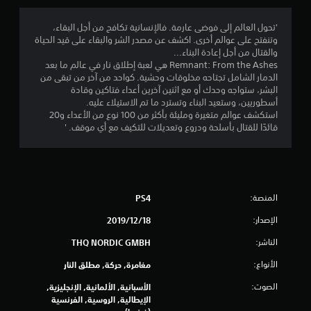
.
2
'تحول العالم إلى فوضى عارمة. فالإنسانية تكافح من أجل البقاء،
وتنفتح على عوالم أخرى. اكشف عن مصدر الشر والبقاء على قيد الحياة
4
والقتال من أجل إعادة البناء...
Remnant: From the Ashes هي لعبة إطلاق نار في عالم ما بعد
ن
الدمار الشامل تجتاحه مخلوقات وحشية. كواحد من آخر من تبقى من
البشر، ستواجه وحدك أو مع اثنين آخرين أعداء فتاكين وقادة
ج
أسطوريين، وستعيد البناء وتسترد ما تم الاستيلاء عليه.
استكشف عوالم متغيرة ومليئة بأكثر من 100 نوع من الأعداء و20
و
قائدًا للقتال بأسلحة ودروع وتعديلات للتكيف مع أي موقف. '
م
م
المنصة:
PS4
ن
الإصدار:
18‏/12‏/2019
5
الناشر:
THQ NORDIC GMBH
ن
الأنواع:
مغامرة, حركة, مطلق النار
ج
الصوت:
الأسبانية, الألمانية, الإنجليزية,
الإيطالية, الروسية, الفرنسية
و