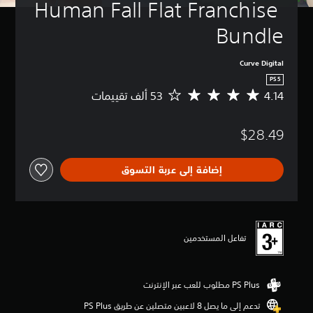
Human Fall Flat Franchise 
Bundle
Curve Digital
PS5
4.14
م
ت
و
$28.49
س
ط
ا
إضافة إلى عربة التسوق
ل
ت
ق
ي
ي
م
تفاعل المستخدمين
4
.
1
4
ن
تدعم إلى ما يصل 8 لاعبين متصلين عن طريق PS Plus‏
ج