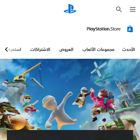
ب
ح
ث
الأحدث
مجموعات الألعاب
العروض
الاشتراكات
استعرض