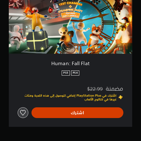
e
a
n
:
F
a
l
l
F
l
a
t
Human: Fall Flat
PS5
PS4
مضمنة
$22.99
مخصوم من السعر الأصلي البالغ $22.99‏
اشترك في PlayStation Plus إضافي للوصول إلى هذه اللعبة ومئات
غيرها في كتالوج الألعاب
اشترك