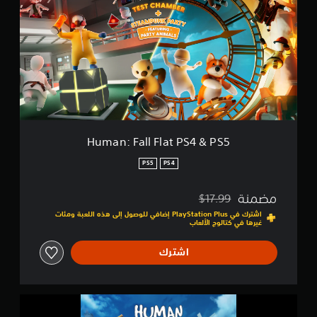
a
ا
n
ل
:
ت
F
ق
a
ي
l
ي
l
م
F
ا
l
ت
a
t
Human: Fall Flat PS4 & PS5
P
S
PS5
PS4
4
&
مضمنة
$17.99
P
مخصوم من السعر الأصلي البالغ $17.99‏
S
اشترك في PlayStation Plus إضافي للوصول إلى هذه اللعبة ومئات
غيرها في كتالوج الألعاب
5
اشترك
H
u