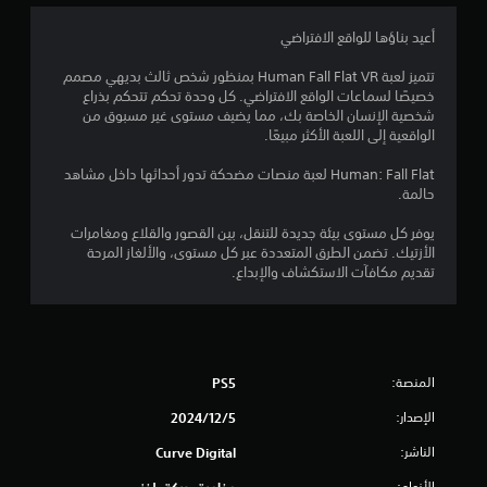
1
أعيد بناؤها للواقع الافتراضي
4
تتميز لعبة Human Fall Flat VR بمنظور شخص ثالث بديهي مصمم
خصيصًا لسماعات الواقع الافتراضي. كل وحدة تحكم تتحكم بذراع
ن
شخصية الإنسان الخاصة بك، مما يضيف مستوى غير مسبوق من
الواقعية إلى اللعبة الأكثر مبيعًا.
ج
Human: Fall Flat لعبة منصات مضحكة تدور أحداثها داخل مشاهد
و
حالمة.
م
يوفر كل مستوى بيئة جديدة للتنقل، بين القصور والقلاع ومغامرات
الأزتيك. تضمن الطرق المتعددة عبر كل مستوى، والألغاز المرحة
م
تقديم مكافآت الاستكشاف والإبداع.
ن
5
المنصة:
PS5
ن
الإصدار:
5‏/12‏/2024
ج
الناشر:
Curve Digital
و
الأنواع: