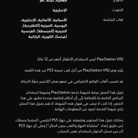
مغامرة, حركة, لغز
م
الصوت:
الإنجليزية
م
لغات الشاشة:
الأسبانية, الألمانية, الإنجليزية,
الروسية, الصينية (التقليدية),
ن
الصينية (المبسطة), الفرنسية
(فرنسا), الكورية, اليابانية
إ
ج
م
يلزم توفر PlayStation VR2 من أجل لعب نسخة PS5 من هذه اللعبة.
ا
قد تتسبب ألعاب الواقع الافتراضي في شعور بعض اللاعبين بدوّار الحركة.
ل
تنزيل هذا المنتج عرضة لشروط خدمة‫ PlayStation وشروط استخدام 
ي
البرنامج الخاصة بنا بالإضافة إلى أي أحكام إضافية محددة تطبق على هذا 
المنتج. إذا كنت لا ترغب في قبول هذه الشروط، لا تقم بتنزيل هذا المنتج. 
راجع شروط الخدمة لمزيد من المعلومات الهامة.
5
يمكنك تنزيل هذا المحتوى وتشغيله على جهاز PS5 الرئيسي المرتبط بحسابك 
3
(عن طريق إعداد "مشاركة الجهاز واللعب بدون اتصال") وعلى أي جهاز PS5 
آخر حين تسجل الدخول باستخدام نفس الحساب.
9