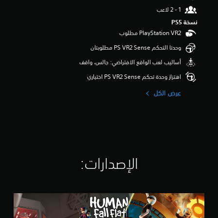
و
م
نسخة PS5‏
م
ن
5
وحدتا التحكم PS VR2 Sense مطلوبتان
ن
ج
أساليب لعب الواقع الافتراضي: جالس، واقف
و
اهتزاز وحدة تحكم PS VR2 Sense اختياري
م
م
عرض الكل
ن
إ
ج
م
ا
ل
ي
الإصدارات:‏
5
3
أ
ل
H
ف
u
م
m
ن