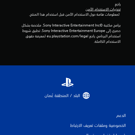
راجع 
5
تحذيرات الاستخدام الآمن
 لمعلومات هامة حول الاستخدام الآمن قبل استخدام هذا المنتج.
2
برامج مكتبة ©Sony Interactive Entertainment Inc. ملخصة بشكل 
م
حصري إلى Sony Interactive Entertainment Europe. تطبق شروط 
استخدام البرنامج، راجع eu.playstation.com/legal لمعرفة حقوق 
ن
الاستخدام الكاملة.
ا
ل
ت
ق
ي
البلد / المنطقة عُمان‏
ي
الدعم
م
الخصوصية وملفات تعريف الارتباط
ا