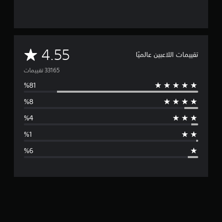
م
4.55
تقييمات اللاعبين عالميًا
ت
و
س
ط
ا
ل
ت
ق
ي