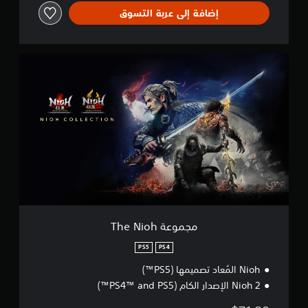
إضافة إلى عربة التسوق
م
ج
م
و
ع
ة
T
h
e
N
i
o
h
مجموعة The Nioh
PS5
PS4
Nioh المُعاد تصميمها (PS5™)
Nioh 2 الإصدار الكام (PS4™ and PS5™)