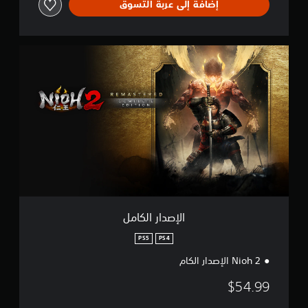
إضافة إلى عربة التسوق
ا
ل
إ
ص
د
ا
ر
ا
ل
ك
ا
م
ل
الإصدار الكامل
PS5
PS4
Nioh 2 الإصدار الكام
$54.99