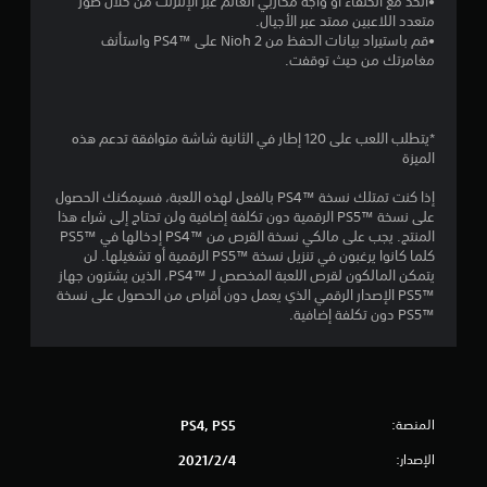
•اتحد مع الحلفاء أو واجه محاربي العالم عبر الإنترنت من خلال طور
5
متعدد اللاعبين ممتد عبر الأجيال.
•قم باستيراد بيانات الحفظ من Nioh 2 على PS4™‎ واستأنف
ن
مغامرتك من حيث توقفت.
ج
*يتطلب اللعب على 120 إطار في الثانية شاشة متوافقة تدعم هذه
و
الميزة
م
إذا كنت تمتلك نسخة PS4™‎ بالفعل لهذه اللعبة، فسيمكنك الحصول
على نسخة PS5™‎ الرقمية دون تكلفة إضافية ولن تحتاج إلى شراء هذا
م
المنتج. يجب على مالكي نسخة القرص من PS4™‎ إدخالها في PS5™‎
كلما كانوا يرغبون في تنزيل نسخة PS5™‎ الرقمية أو تشغيلها. لن
ن
يتمكن المالكون لقرص اللعبة المخصص لـ PS4™‎، الذين يشترون جهاز
PS5™‎ الإصدار الرقمي الذي يعمل دون أقراص من الحصول على نسخة
إ
PS5™‎ دون تكلفة إضافية.
ج
م
ا
المنصة:
PS4, PS5
الإصدار:
4‏/2‏/2021
ل