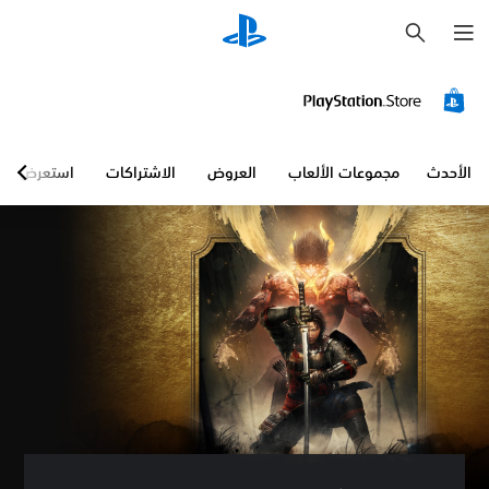
ب
ح
ث
الأحدث
مجموعات الألعاب
العروض
الاشتراكات
استعرض