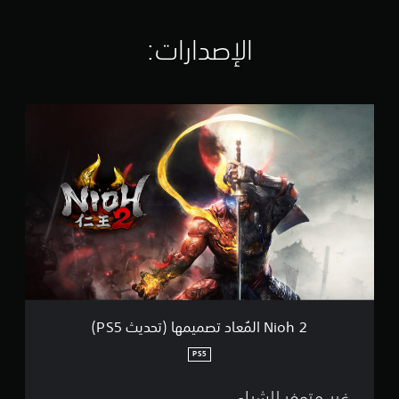
ا
ل
ت
الإصدارات:‏
ق
ي
ي
م
N
ا
i
ت
o
h
2
ا
ل
مُ
ع
ا
د
ت
ص
م
Nioh 2 المُعاد تصميمها (تحديث PS5)
ي
م
PS5
ه
ا
غير متوفر للشراء