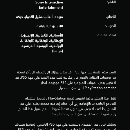
الناشر:
Sony Interactive
ي
Entertainment
3
الأنواع:
فريدة, ألعاب تمثيل الأدوار, حركة
3
الصوت:
الإنجليزية, اليابانية
لغات الشاشة:
الأسبانية, الألمانية, الإنجليزية,
1
الإيطالية, البرتغالية (البرتغال),
البولندية, الروسية, الفرنسية
6
(فرنسا)
5
م
للعب هذه اللعبة على جهاز PS5، قد يحتاج جهازك إلى تحديثه إلى آخر نسخة 
من برمجيات النظام. بالرغم من إمكانية لعب هذه اللعبة على جهاز PS5، قد 
ن
لا تكون بعض الميزات المتوفرة على PS4 موجودة. انظر 
‎PlayStation.com/bc لمزيد من التفاصيل.
ا
تنزيل هذا المنتج عرضة لشروط خدمة‫ PlayStation وشروط استخدام 
ل
البرنامج الخاصة بنا بالإضافة إلى أي أحكام إضافية محددة تطبق على هذا 
المنتج. إذا كنت لا ترغب في قبول هذه الشروط، لا تقم بتنزيل هذا المنتج. 
ت
راجع شروط الخدمة لمزيد من المعلومات الهامة.
ق
يمكنك تنزيل هذا المحتوى وتشغيله على جهاز PS5 الرئيسي المرتبط بحسابك 
(عن طريق إعداد "مشاركة الجهاز واللعب بدون اتصال") وعلى أي جهاز PS5 