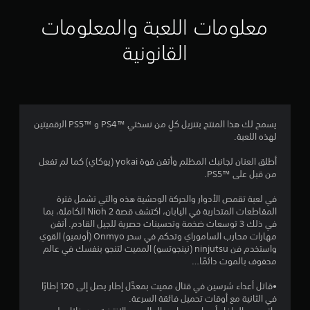
ي
معلومات اللعبة والمعلومات
م
القانونية
4
.
5
يسمح لك هذا المنتج بتنزيل كلٍ من نسختي PS4™‎ و PS5™‎ الرقميتين
لهذه اللعبة.
5
أطلق العنان لجانبك المظلم وأتقن قوة yokai (يوكاي) كما لم تفعل
ن
من قبل على PS5™‎.
ج
في لعبة تقمص الأدوار والحركة الوحشية هذه والتي تشمل فترة
المقاطعات المتحاربة في اليابان، اكتشف قصة Nioh 2 الكاملة، بما
و
في ذلك 3 توسعات ضخمة وتحسينات حصرية للجيل القادم. أتقن
مهارات محارب الساموراي وتحكم في سحر Onmyo (أونميو) القوي
م
واستخدم فن ninjutsu (نينجوتسو) المميت لتنجو بنفسك في عالم
محفوف بالموت دائمًا…
م
•قاتل أعداء شرسين في قتال مميت بمعدَّل إطار يصل إلى 120 إطارًا
ن
في الثانية مع أوقات تحميل فائقة السرعة.