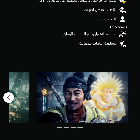
تدعم إلى ما يصل 3 لاعبين متصلين عن طريق PS Plus‏
م
اللعب المتصل اختياري
م
ن
لاعب واحد
5
نسخة PS5‏
ن
ج
وظيفة الاهتزاز وتأثير الزناد مطلوبتان
و
مساعدة الألعاب مدعومة
م
م
ن
إ
ج
م
ا
ل
ي
3
3
أ
ل
ف
م
ن