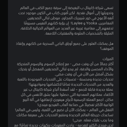
6
تسعى شركة كابيتال ب البغيضة إلى سرقة جميع الكتب في العالم
وتحويلها إلى أموال نقدية. لكن أقوى كتاب في الكون موجود تحت
7
أنفه الأعوج في خور شيبريك المجاور، موطن ثنائي الصديقين
المغامرين، Yooka و Laylee! إن رؤية كتابهم النفيس مسروقًا
ن
تدفعهم إلى مغامرة غريبة عبر العديد من العوالم الخيالية الخلاقة،
المليئة بالشخصيات الملونة والمقتنيات اللامعة.
ج
هل يمكنك العثور على جميع أوراق الباجي السحرية من كتابهم وإنقاذ
و
الموقف؟
م
الميزات
أكثر جمالاً من أي وقت مضى - مع إصلاح الرسوم والرسوم المتحركة
م
والأداء المحسن والدقة، لم يبدو ثنائي الصديقين المفضل أو يتحرك
بشكل أفضل من الآن في أي وقت مضى.
ن
تحديات جديدة ومحسنة - تحسينات على التحديات الموجودة باللعبة
والعديد من التحديات الجديدة تمامًا لاكتشافها ومواجهتها!
5
عملة جديدة قابلة للجمع – لقد أسقط أتباع شركة كابيتال ب غير
الأكفاء عملاتهم المعدنية التي حصلوا عليها بشق الأنفس في كل
ن
مكان. اجمع العملة الرسمية لأبراج هيفوري لإنفاقها في آلة البيع
الواعية الأكثر تفضيلاً في صناعة ألعاب الفيديو فيندي!
التنقل في العالم – يمكنك الآن أن تضيع في اللعبة، وليس في العالم!
ج
تساعدك خريطة العالم الجديدة ومتتبع التحديات على معرفة مكانك
وما يجب عليك فعله. مرحى!
و
لدى فيندي الكثير لتقدمه - عادت المقويات بنكهات جديدة تمامًا! مع