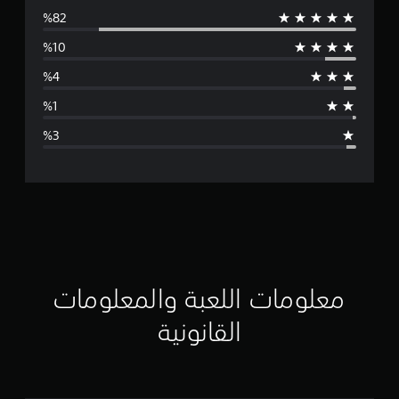
و
س
ط
ا
ل
ت
ق
ي
ي
معلومات اللعبة والمعلومات
م
القانونية
4
.