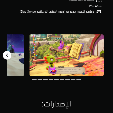
م
نسخة PS5‏
ن
وظيفة الاهتزاز مدعومة (وحدة التحكم اللاسلكية DualSense‏)
5
ن
ج
و
م
م
ن
إ
ج
م
ا
ل
ي
1
.
3
أ
ل
ف
الإصدارات:‏
م
ن
ا