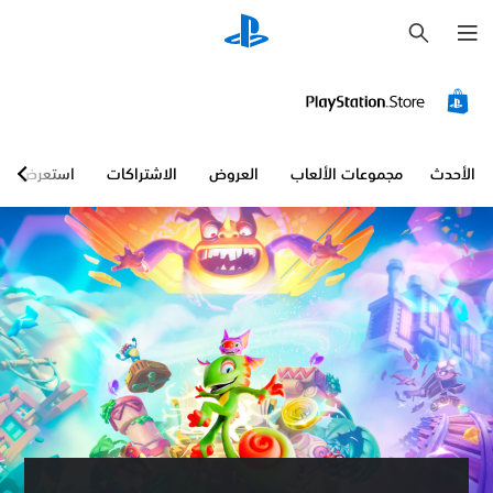
ب
ح
ث
الأحدث
مجموعات الألعاب
العروض
الاشتراكات
استعرض