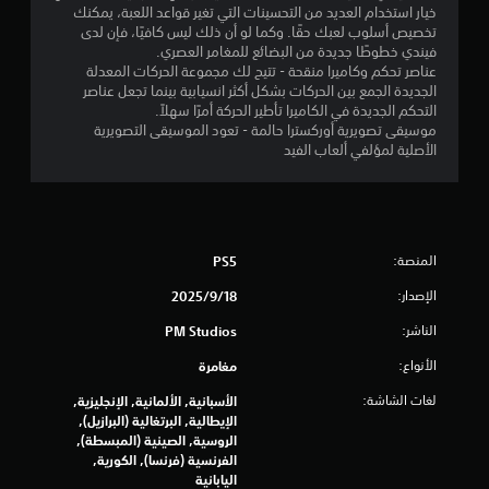
خيار استخدام العديد من التحسينات التي تغير قواعد اللعبة، يمكنك
م
تخصيص أسلوب لعبك حقًا. وكما لو أن ذلك ليس كافيًا، فإن لدى
فيندي خطوطًا جديدة من البضائع للمغامر العصري.
م
عناصر تحكم وكاميرا منقحة - تتيح لك مجموعة الحركات المعدلة
الجديدة الجمع بين الحركات بشكل أكثر انسيابية بينما تجعل عناصر
ن
التحكم الجديدة في الكاميرا تأطير الحركة أمرًا سهلاً.
موسيقى تصويرية أوركسترا حالمة - تعود الموسيقى التصويرية
إ
الأصلية لمؤلفي ألعاب الفيد
ج
م
ا
المنصة:
PS5
الإصدار:
18‏/9‏/2025
ل
الناشر:
PM Studios
ي
الأنواع:
مغامرة
1
لغات الشاشة:
الأسبانية, الألمانية, الإنجليزية,
3
الإيطالية, البرتغالية (البرازيل),
الروسية, الصينية (المبسطة),
2
الفرنسية (فرنسا), الكورية,
اليابانية