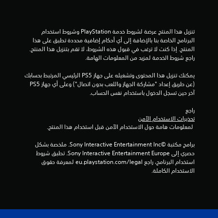
3
م
تنزيل هذا المنتج عرضة لشروط خدمة‫ PlayStation وشروط استخدام 
البرنامج الخاصة بنا بالإضافة إلى أي أحكام إضافية محددة تطبق على هذا 
ن
المنتج. إذا كنت لا ترغب في قبول هذه الشروط، لا تقم بتنزيل هذا المنتج. 
راجع شروط الخدمة لمزيد من المعلومات الهامة.
ا
يمكنك تنزيل هذا المحتوى وتشغيله على جهاز PS5 الرئيسي المرتبط بحسابك 
ل
(عن طريق إعداد "مشاركة الجهاز واللعب بدون اتصال") وعلى أي جهاز PS5 
آخر حين تسجل الدخول باستخدام نفس الحساب.
ت
راجع 
ق
تحذيرات الاستخدام الآمن
 لمعلومات هامة حول الاستخدام الآمن قبل استخدام هذا المنتج.
ي
برامج مكتبة ©Sony Interactive Entertainment Inc. ملخصة بشكل 
ي
حصري إلى Sony Interactive Entertainment Europe. تطبق شروط 
استخدام البرنامج، راجع eu.playstation.com/legal لمعرفة حقوق 
م
الاستخدام الكاملة.
ا
ت