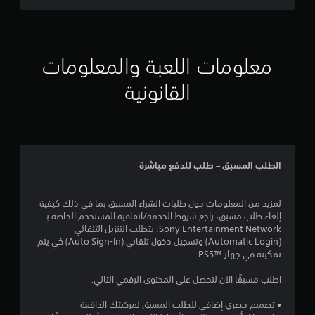
ف
ل
و
ا
ئ
ي
ت
ا
ا
س
أ
ر
ن
ل
ي
ي
ج
ا
ش
)
و
ل
م
ا
معلومات اللعبة والمعلومات
ق
ت
م
ش
ة
ت
ت
ه
ة
القانونية
ا
ف
و
م
ع
ل
ي
ف
ة
ل
ك
أ
ر
ل
ى
ث
ب
ب
ج
ب
ن
ي
ع
ع
د
ا
ض
ر
ل
ء
الطلب المسبق – طلب للدفع مباشرة
ء
ا
ة
ا
ل
ط
ل
ل
ع
تُ
ر
خ
ت
ب
ع
لمزيد من المعلومات حول طلبات الشراء المسبق بما في ذلك كيفية
ي
ي
م
ا
رَ
إلغاء طلب مسبق، راجع شروط الخدمة/اتفاقية المستخدم الخاصة بـ
ق
ا
ي
ل
ض
Sony Entertainment Network. يتطلب التنزيل التلقائي
ة
ر
ي
ل
ن
(Automatic Login) وتسجيل دخول تلقائي (Auto Sign-In) كي يتم
ا
ا
ز
ع
ص
تمكينه في جهاز PS5™‎.
ل
ت
ب
ب
و
ل
ل
ي
ة
ص
اطلب مسبقًا الآن لتحصل على المحتوى الرقمي التالي:
ع
ع
ن
و
ا
ب
ك
ه
ض
ل
• تصميم حصري إضافي للطلب المسبق لمركبتك الدافعة
أ
س
ا
ب