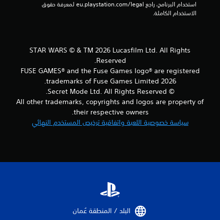
.
س
استخدام البرنامج، راجع eu.playstation.com/legal لمعرفة حقوق 
ت
ع
ت
الاستخدام الكاملة.
ل
س
خ
ب
ي
م
د
د
ي
ة
ا
ا
م
ا
م
STAR WARS © & TM 2026 Lucasfilm Ltd. All Rights
ق
ت
ئ
ع
Reserved.
ا
ت
ل
ن
ب
و
FUSE GAMES® and the Fuse Games logo® are registered
ا
إ
ل
ض
trademarks of Fuse Games Limited 2026.
ص
ش
ب
ي
ر
© Secret Mode Ltd. All Rights Reserved.
ا
ي
ح
ا
All other trademarks, copyrights and logos are property of
ر
ئ
ي
ل
their respective owners.
ا
ة
ة
ت
سياسة خصوصية اللعبة واتفاقية ترخيص المستخدم النهائي
ت
ا
ل
ح
ل
ل
ا
ك
ل
أ
ل
م
ع
ص
ت
ف
ب
و
ي
ل
ا
ة
ا
م
.
ت
ل
ي
ا
ح
ح
ل
ر
ا
ا
م
ك
ل
البلد / المنطقة عُمان‏
ل
ه
ة
ر