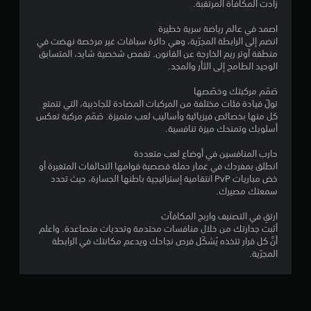
ه
ي
زادت المكافأة المرتقبة.
ع
ع
ل
ي
ن
ب
ن
م
ل
اصمد في عالم رياضة سرية خطيرة
غ
م
ا
ع
ق
انضم إلى الرابطة المجرّية، وهي دائرة سباقات غير مرخصة نهضت في
ي
ن
ل
ص
ر
منطقة آوتر ريم الخارجة عن القانون. تقمص شخصية شايد، المتسابق
ر
ا
و
ر
ا
الوحيد الطامح إلى الثأر والمجد.
ا
ل
م
ء
ا
ل
س
ا
ت
صَمّم مركبتك وخصّصها
ل
م
ه
ت
ه
تولّ قيادة فئات مختلفة من المركبات المضادة للجاذبية، التي تتمتع
ت
ت
ل
ا
ا
كل منها بخصائص فيزيائية وأساليب لعب متميزة. صَمّم مركبة تعكس
ص
ح
ر
ل
.
أسلوبك وتمنحك ميزة تنافسية.
ل
ك
ؤ
م
ف
ي
م
ر
حارب المنافسين في أوضاع لعب متعددة
ق
ة
ا
ف
ئ
انطلق بمفردك في غمار حملة قصصية قوامها التحالفات المتغيرة أو
ط
ا
ل
ي
ي
خض مباريات PvP انتقامية إستراتيجية باطنها الجسارة، حيث تحدد
)
ل
ة
ت
ا
سمعتك مصيرك.
.
ش
و
س
ل
خ
ا
م
ارتقِ في التصنيف واربح المكافآت
ح
ص
ل
أثبت جدارتك من خلال منافسات محتدمة وتحديات متصاعدة. واعلم
ي
ر
ي
ن
أنَّ كل قرار تتخذه يُشكّل فرص نجاحك ويدعم مكانتك في الرابطة
ا
ك
ا
ص
المجرّية.
ت
ة
ت
ي
ا
و
ة
ي
ا
ل
ا
م
ل
ت
ل
ك
أ