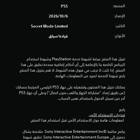
إ
و
ن
ع
المنصة:
ض
PS5
ك
ض
د
ا
ل
ي
الإصدار:
ا
6‏/10‏/2026
ف
ع
ح
ء
ي
ب
ي
الناشر:
Secret Mode Limited
و
ة
ا
ة
ا
ا
ل
الأنواع:
قيادة/سباق
(
ل
ل
ل
ع
أ
م
ع
ن
س
ر
ب
ا
ت
ا
ة
تنزيل هذا المنتج عرضة لشروط خدمة‫ PlayStation وشروط استخدام 
ص
ب
ب
س
البرنامج الخاصة بنا بالإضافة إلى أي أحكام إضافية محددة تطبق على هذا 
ر
ط
د
ي
المنتج. إذا كنت لا ترغب في قبول هذه الشروط، لا تقم بتنزيل هذا المنتج. 
و
ة
و
)
راجع شروط الخدمة لمزيد من المعلومات الهامة.
ا
ب
ن
ل
ت
ط
ا
يمكنك تنزيل هذا المحتوى وتشغيله على جهاز PS5 الرئيسي المرتبط بحسابك 
أ
ت
ر
ل
(عن طريق إعداد "مشاركة الجهاز واللعب بدون اتصال") وعلى أي جهاز PS5 
ه
ض
ي
ح
آخر حين تسجل الدخول باستخدام نفس الحساب.
د
م
ق
ا
ا
ن
ة
ج
راجع 
ا
ف
ا
ة
تحذيرات الاستخدام الآمن
ا
ل
ل
إ
 لمعلومات هامة حول الاستخدام الآمن قبل استخدام هذا المنتج.
ل
ل
ل
ل
ت
ع
ع
ى
برامج مكتبة ©Sony Interactive Entertainment Inc. ملخصة بشكل 
ب
ف
ب
ا
حصري إلى Sony Interactive Entertainment Europe. تطبق شروط 
ا
ة