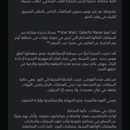
ت
•راية مكافأة حصرية للاعب لأنماط اللعب الجماعي، تُطلب مسبقًا
و
ا
س
ط
ر
ا
ل
ه
ا
ج
ملحوظة: قد يتم توفير محتوى المكافآت الخاص بالطلب المسبق
ل
ذ
ل
ل
م
للشراء في وقت لاحق.
ف
ر
اً
إ
ة
ي
ا
.
ع
ب
د
ع
د
ا
​​​​​تُعدّ لعبة Star Wars​​: Galactic Racer™ نسخة جديدة مبتكرة من
ي
ي
ا
س
السباقات العالية المخاطر التي تُجرى في صورة جولات في منطقة آوتر
و
م
ن
د
ت
ريم الخارجة عن القانون في مجرة حرب النجوم​​™.
ه
ر
.
ا
خ
ا
ئ
ت
د
لقد تحررت المجرة أخيرًا من سيطرة الإمبراطورية، ومع سقوطها انبثق
ت
ي
،
ا
ي
هوس جديد: جنون السرعة، وفي غمار كفاح الجمهورية الجديدة لإعادة
ا
ا
ل
م
البناء، ينهض عالم سري مزدهر تغذيه المراهنة والترفيه والرغبة في
م
ل
ك
ت
ح
تحقيق المجد.
س
ك
ن
ع
ج
ي
ن
ر
م
ا
من قلب هذه الفوضى، خرجت الرابطة المجرّية إلى النور: وهي دائرة
ن
ل
ب
خ
السباقات غير المرخصة حيث ترعى العصابات الربان وتُجنى الثروات
ل
م
ع
م
ط
وتُفقد في ثوانٍ معدودة، ولا يصمد إلا الجريئون.
ا
ي
ب
ا
أ
ئ
ة
ل
ه
ك
تنمحي القوة والنبوءة. وتبرز المهارة والإستراتيجية وإرادة الصعود.
ي
ا
ا
ا
ب
ة
ل
تُ
ر
ب
شارك في سباقات عالية المخاطر
(
ت
ن
ل
اواجه بالمنافسين بقوة، واصطدم بمركباتهم بضراوة، وأطح بهم بعيدًا
د
ا
قَ
ب
ت
عن السباق في مضامير متنوعة وأنت تقود السيارات والدراجات
ل
و
ل
ا
س
والمركبات الفائقة السرعة، ومركبات البود. كلما زادت المخاطرة،
ل
ن
ا