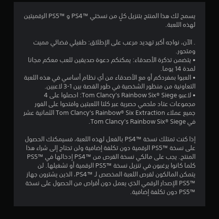
ن
و
ا
يسمح لك هذا المنتج بتنزيل كلٍ من نسختي PS4™‎ و PS5™‎ الرقميتين
ا
ئ
لهذه اللعبة.
م
ل
ب
. الآن، نواجه أكبر تهديد مرعب على الإطلاق: طفيلي فضائي مميت
د
ومتحور.
ت
و
• يتضمن تذكرة الأصدقاء: يمكنكم دعوة صديقين للعب معكم مجانا
ن
لمدة 14 يوما.
ق
ا
• العبوا بمفردكم أو مع الأصدقاء من أي نظام أساسي في هذه اللعبة
ل
التعاونية من منظور الشخصية في طور القصة بين 1-3 لاعبين.
ي
ح
• لاعبو Tom Clancy's Rainbow Six® Siege: احصلوا على 4
ا
مجموعات عتاد ملحمي حصرية عبر كلتا اللعبتين وافتحوا على الفور
ي
ج
جميع عملاء Tom Clancy's Rainbow® Six Extraction الثمانية عشر
ة
في Tom Clancy's Rainbow Six® Siege.
إ
م
ل
إذا كنت تمتلك نسخة PS4™‎ بالفعل لهذه اللعبة، فسيمكنك الحصول
ى
ا
على نسخة PS5™‎ الرقمية دون تكلفة إضافية ولن تحتاج إلى شراء هذا
ا
المنتج. يجب على مالكي نسخة القرص من PS4™‎ إدخالها في PS5™‎
ل
ت
كلما كانوا يرغبون في تنزيل نسخة PS5™‎ الرقمية أو تشغيلها. لن
ض
يتمكن المالكون لقرص اللعبة المخصص لـ PS4™‎، الذين يشترون جهاز
غ
PS5™‎ الإصدار الرقمي الذي يعمل دون أقراص من الحصول على نسخة
ط
PS5™‎ دون تكلفة إضافية.
ع
ل
ى