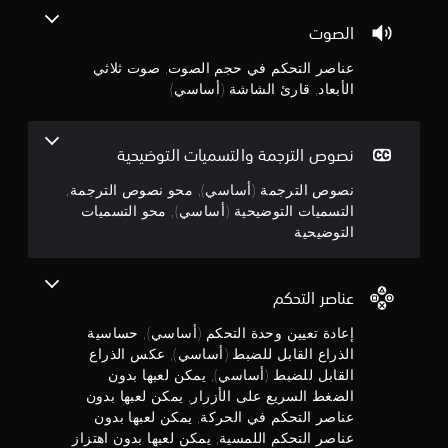
ج
ت
ا
ا
الصوت
ل
ل
و
ض
ت
عناصر التحكم في حجم الصوت, صوت ثلاثي
غ
و
م
الأبعاد, قارئ الشاشة (أساسي)
ط
ض
ا
ي
م
ل
ح
س
نصوص الترجمة والتسميات التوضيحية
ي
ن
ر
ة
نصوص الترجمة (أساسي), محو نصوص الترجمة,
ب
ي
5
ط
التسميات التوضيحية (أساسي), محو التسميات
ع
ر
التوضيحية
ع
ن
ي
ل
ق
ج
ى
ة
ا
عناصر التحكم
ت
و
ل
س
إعادة تعيين وحدة التحكم (أساسي), حساسية
أ
ه
م
ز
الذراع القابل للضبط (أساسي), عكس الذراع
ل
ق
ر
القابل للضبط (أساسي), يمكن لعبها بدون
م
ر
ا
الضغط السريع على الأزرار, يمكن لعبها بدون
ا
ر
عناصر التحكم في الحركة, يمكن لعبها بدون
ن
ء
عناصر التحكم اللمسية, يمكن لعبها بدون اهتزاز
ي
ت