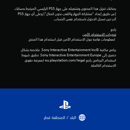
د
يمكنك تنزيل هذا المحتوى وتشغيله على جهاز PS5 الرئيسي المرتبط بحسابك 
.
(عن طريق إعداد "مشاركة الجهاز واللعب بدون اتصال") وعلى أي جهاز PS5 
آخر حين تسجل الدخول باستخدام نفس الحساب.
ي
م
راجع 
ك
تحذيرات الاستخدام الآمن
 لمعلومات هامة حول الاستخدام الآمن قبل استخدام هذا المنتج.
ن
ل
برامج مكتبة ©Sony Interactive Entertainment Inc. ملخصة بشكل 
ع
حصري إلى Sony Interactive Entertainment Europe. تطبق شروط 
ب
استخدام البرنامج، راجع eu.playstation.com/legal لمعرفة حقوق 
ه
الاستخدام الكاملة.
ا
ب
د
و
ن
ع
ن
ا
ص
البلد / المنطقة قطر‏
ر
ا