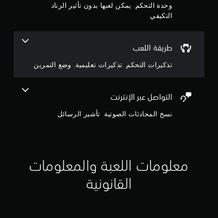
إ
م
وحدة التحكم, يمكن لعبها بدون تأثير الزناد
ه
ك
التكيفي
ا
ن
ج
.
ك
ل
م
طريقة اللعب
ع
ب
ا
تذكيرات التحكم, تذكيرات تعليمية, وضع التمرين
ا
ل
ل
ل
ع
ي
التواصل عبر الإنترنت
ب
ة
3
نسخ المحادثات الصوتية, تأشير الرسائل
و
ا
1
ل
ت
7
ن
ق
معلومات اللعبة والمعلومات
4
ل
ف
القانونية
9
ي
ا
م
ل
ق