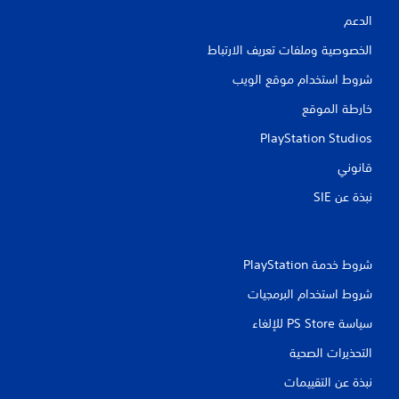
ل
الدعم
ت
ح
الخصوصية وملفات تعريف الارتباط
ك
شروط استخدام موقع الويب
م
ف
خارطة الموقع
ي
ا
PlayStation Studios
ل
قانوني
ح
ر
نبذة عن SIE‏
ك
ة
ي
م
شروط خدمة PlayStation‏
ك
ن
شروط استخدام البرمجيات
ك
سياسة PS Store للإلغاء
ل
ع
التحذيرات الصحية
ب
ا
نبذة عن التقييمات
ل