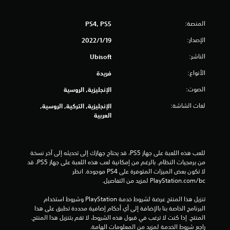
ا
ل
المنصة:
PS4, PS5
أ
ز
الإصدار:
19‏/1‏/2022
ر
ا
الناشر:
Ubisoft
ر
ب
الأنواع:
فريدة
س
ر
الصوت:
الإنجليزية, الروسية
ع
لغات الشاشة:
الإنجليزية, التركية, الروسية,
ة
العربية
أ
و
خ
ل
للعب هذه اللعبة على جهاز PS5، قد يحتاج جهازك إلى تحديثه إلى آخر نسخة 
ا
من برمجيات النظام. بالرغم من إمكانية لعب هذه اللعبة على جهاز PS5، قد 
ل
لا تكون بعض الميزات المتوفرة على PS4 موجودة. انظر 
و
‎PlayStation.com/bc لمزيد من التفاصيل.
ق
ت
تنزيل هذا المنتج عرضة لشروط خدمة‫ PlayStation وشروط استخدام 
م
البرنامج الخاصة بنا بالإضافة إلى أي أحكام إضافية محددة تطبق على هذا 
ح
المنتج. إذا كنت لا ترغب في قبول هذه الشروط، لا تقم بتنزيل هذا المنتج. 
د
راجع شروط الخدمة لمزيد من المعلومات الهامة.
و