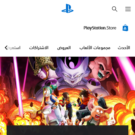
ب
ح
ث
الأحدث
مجموعات الألعاب
العروض
الاشتراكات
استعرض