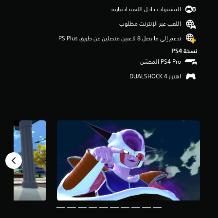
م
المشتريات داخل اللعبة اختيارية
م
اللعب عبر الإنترنت مطلوب
ن
5
تدعم إلى ما يصل 8 لاعبين متصلين عن طريق PS Plus‏
ن
نسخة PS4‏
ج
و
م
اهتزاز DUALSHOCK 4‏
م
ن
إ
ج
م
ا
ل
ي
1
2
أ
ل
ف
م
ن