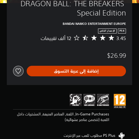
DRAGON BALL: THE BREAKERS 
Special Edition
BANDAI NAMCO ENTERTAINMENT EUROPE
PS4
الإصدار الخاص
3.45
م
ت
و
$26.99
س
ط
ا
إضافة إلى عربة التسوق
ل
ت
ق
ي
ي
م
3
.
In-Game Purchases, اللغة, العناصر العنيفة, المشتريات داخل
4
اللعبة (تتضمن عناصر عشوائية)
5
ن
ج
و