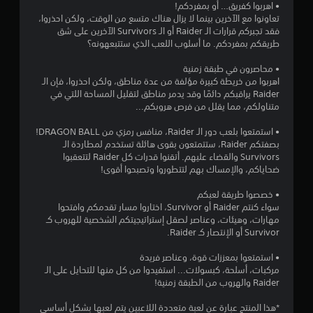
• اهربوا كفريق… أو بمفردكم!
تعاونوا مع الآخرين بينما لا يزال هناك متسع من الوقت، ولكن احذروا،
ج
فقد تجبركم قرارات الـ Raider أو الـ Survivors الآخرين على شق
طريقكم بمفردكم. ما أسلوب اللعب الذي ستتبعهونه؟
و
• محاصرون في طبقة زمنية
م
اهربوا من خريطة كبيرة مؤلفة من عدة مناطق، ولكن احذروا، فإن الـ
Raider يراقبكم دائمًا وقد يدمر مناطق لتقليل المساحة اللتي في
م
متناولكم، مما يقلل من فرص هروبكم...
ن
• استمتعوا بلعب دور الـ Raider، منافس رمزي من DRAGON BALL!
بصفتكم Raider، ستتمتعون بقوى هائلة تستخدم لمطاردة الـ
إ
Survivors والقضاء عليهم. أتقنوا قدرات كل Raider لتتعقبوا
ضحاياكم، والإمساك بهم لتتطوروا وتصبحوا أقوى!
ج
• خصصوا طريقة لعبكم
م
سواء كنتم Raider أو Survivor، اختاروا مسار تقدمكم وافتحوا
مهارات، وهيئات، وعناصر لصقل إستراتيجيتكم الشخصية للهروب كـ
ا
Survivor أو الإنتصار كـ Raider.
ل
• استمتعوا بمعززات قوة، وعناصر فريدة
مركبات، أسلحة، كبسولات... استفيدوا من كل منها للتحايل على الـ
ي
Raider والهروب من الطبقة زمنية!
1
*هذا المنتج عبارة عن لعبة متعددة اللاعبين يتم لعبها بشكل أساسي