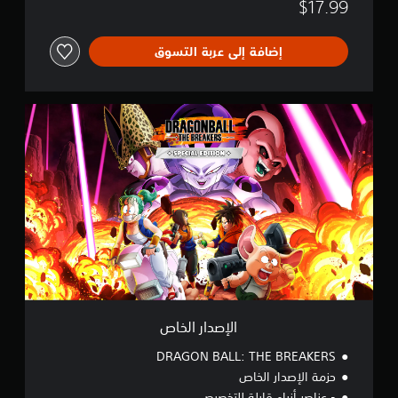
$17.99
إضافة إلى عربة التسوق
ا
ل
إ
ص
د
ا
ر
ا
ل
خ
ا
ص
الإصدار الخاص
DRAGON BALL: THE BREAKERS
حزمة الإصدار الخاص
- عناصر أزياء قابلة للتخصيص