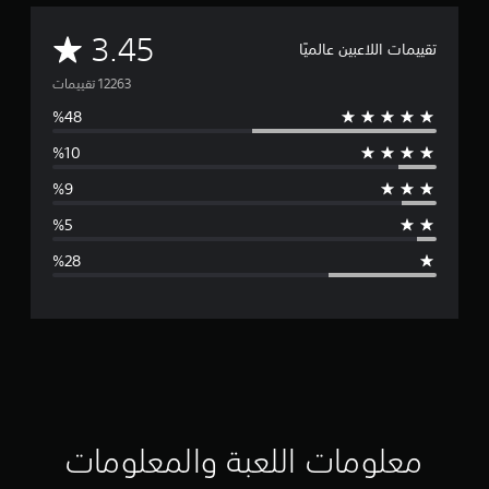
م
3.45
تقييمات اللاعبين عالميًا
ت
و
س
ط
ا
ل
ت
ق
ي
ي
معلومات اللعبة والمعلومات