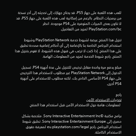
م
للعب هذه اللعبة على جهاز PS5، قد يحتاج جهازك إلى تحديثه إلى آخر نسخة 
ا
من برمجيات النظام. بالرغم من إمكانية لعب هذه اللعبة على جهاز PS5، قد 
لا تكون بعض الميزات المتوفرة على PS4 موجودة. انظر 
ت
‎PlayStation.com/bc لمزيد من التفاصيل.
تنزيل هذا المنتج عرضة لشروط خدمة PlayStation Network وشروط 
استخدام البرنامج الخاصة بنا بالإضافة إلى أي أحكام إضافية محددة تطبق 
على هذا المنتج. إذا كنت لا ترغب في قبول هذه الشروط، لا تقوم بتنزيل هذا 
المنتج. راجع شروط الخدمة لمزيد من المعلومات الهامة.
مبلغ يدفع مرة واحدة مقابل ترخيص للتنزيل على عدة أجهزة PS4. تسجيل 
الدخول إلى PlayStation Network غير مطلوب لاستخدام هذا الترخيص 
على جهاز PS4 الأساسي الخاص بك، لكنه مطلوب للاستخدام على أجهزة 
PS4 أخرى.
راجع 
تحذيرات الاستخدام الآمن
 لمعلومات هامة حول الاستخدام الآمن قبل استخدام هذا المنتج.
برامج مكتبة ©Sony Interactive Entertainment Inc. ملخصة بشكل 
حصري إلى Sony Interactive Entertainment Europe. تطبق شروط 
استخدام البرنامج، راجع eu.playstation.com/legal لمعرفة حقوق 
الاستخدام الكاملة.