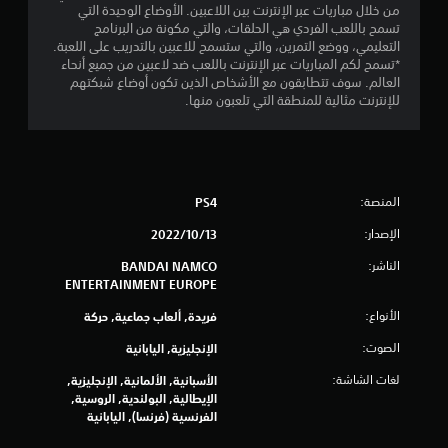
من خلال مباريات عبر الإنترنت بين اللاعبين. الأوضاع الوحيدة التي
2
تسمح باللعب الفردي هي الحلقات، والتي مكونة من البرنامج
التعليمي، ووضع التمرين، والتي ستسمح للاعبين بالتدريب على اللعبة.
2
*تسمح لكم المباريات عبر الإنترنت باللعب ضد لاعبين من جميع أنحاء
العالم. سوف تتطابقون مع الأشخاص الذين تكون أوضاع شبكتهم
6
للإنترنت مثالية للمنطقة التي تلعبون منها.
3
م
المنصة:
PS4
ن
الإصدار:
13‏/10‏/2022
ا
الناشر:
BANDAI NAMCO
ل
ENTERTAINMENT EUROPE
الأنواع:
فريدة, ألعاب جماعية, حركة
ت
الصوت:
الإنجليزية, اليابانية
ق
لغات الشاشة:
الأسبانية, الألمانية, الإنجليزية,
ي
الإيطالية, البولندية, الروسية,
الفرنسية (فرنسا), اليابانية
ي