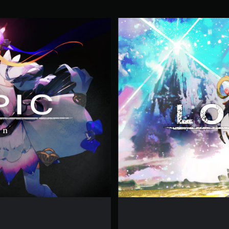
P
r
e
m
i
u
m
E
d
i
t
i
o
n