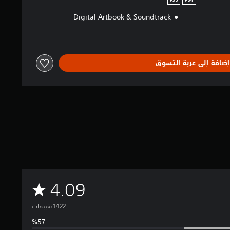
PS5
PS4
Digital Artbook & Soundtrack
إضافة إلى عربة التسوق
م
4.09
ت