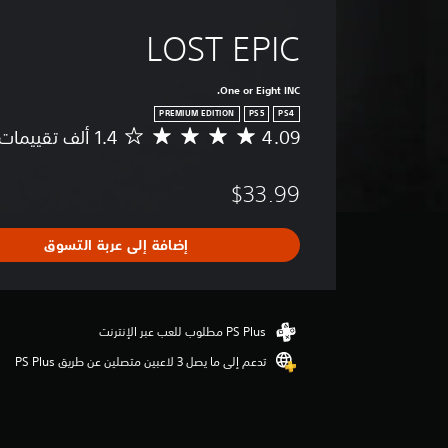
LOST EPIC
One or Eight INC.
PREMIUM EDITION
PS5
PS4
4.09
م
ت
و
$33.99
س
ط
ا
إضافة إلى عربة التسوق
ل
ت
ق
ي
ي
م
تدعم إلى ما يصل 3 لاعبين متصلين عن طريق PS Plus‏
4
.
0
9
ن