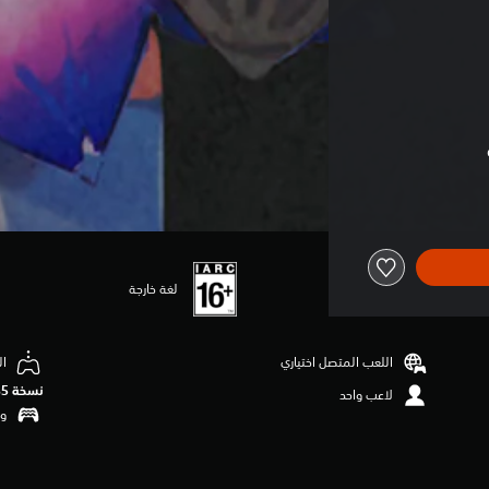
لغة خارجة
اللعب المتصل اختياري
ال
نسخة PS5‏
لاعب واحد
وظ