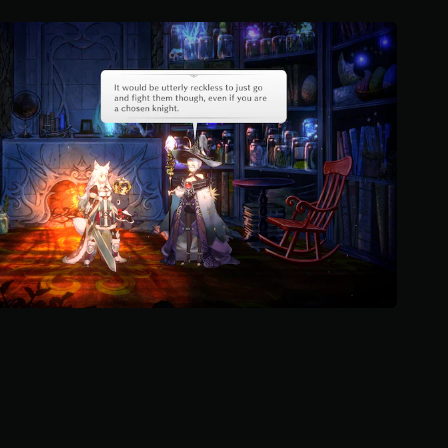
ج
و
م
م
ن
5
ن
ج
و
م
م
ن
إ
ج
م
ا
ل
ي
1
.
4
أ