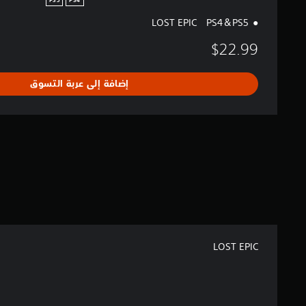
PS5
PS4
LOST EPIC PS4＆PS5
$22.99
إضافة إلى عربة التسوق
LOST EPIC