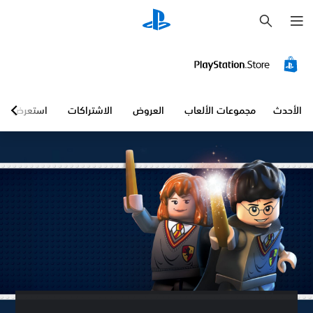
ب
ح
ث
الأحدث
مجموعات الألعاب
العروض
الاشتراكات
استعرض