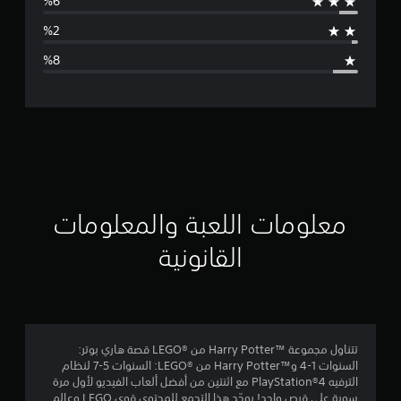
ط
ا
ل
ت
ق
ي
ي
معلومات اللعبة والمعلومات
م
القانونية
4
.
3
تتناول مجموعة Harry Potter™‎ من LEGO®‎ قصة هاري بوتر:
السنوات 1-4 وHarry Potter™‎ من LEGO®‎: السنوات 5-7 لنظام
8
الترفيه PlayStation®4 مع اثنتين من أفضل ألعاب الفيديو لأول مرة
سوية على قرص واحد! يوحّد هذا التجمع للمحتوى قوى LEGO وعالم