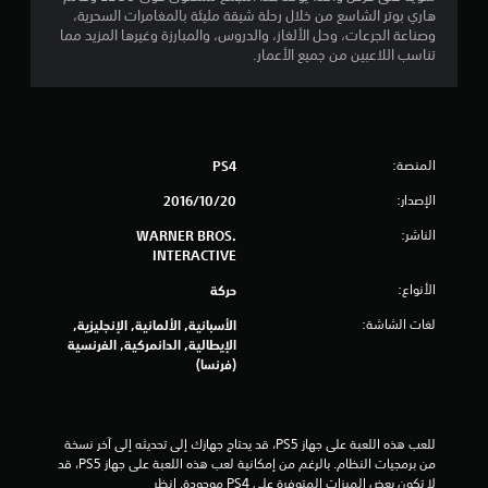
ن
هاري بوتر الشاسع من خلال رحلة شيقة مليئة بالمغامرات السحرية،
وصناعة الجرعات، وحل الألغاز، والدروس، والمبارزة وغيرها المزيد مما
ج
تناسب اللاعبين من جميع الأعمار.
و
م
المنصة:
PS4
م
الإصدار:
20‏/10‏/2016
ن
الناشر:
WARNER BROS.
5
INTERACTIVE
الأنواع:
ن
حركة
لغات الشاشة:
الأسبانية, الألمانية, الإنجليزية,
ج
الإيطالية, الدانمركية, الفرنسية
(فرنسا)
و
م
للعب هذه اللعبة على جهاز PS5، قد يحتاج جهازك إلى تحديثه إلى آخر نسخة 
م
من برمجيات النظام. بالرغم من إمكانية لعب هذه اللعبة على جهاز PS5، قد 
لا تكون بعض الميزات المتوفرة على PS4 موجودة. انظر 