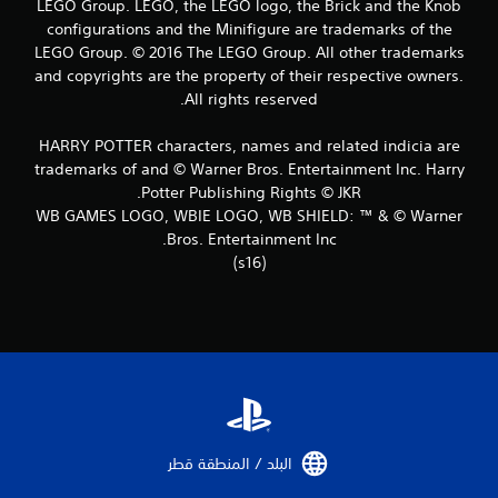
م
LEGO Group. LEGO, the LEGO logo, the Brick and the Knob
configurations and the Minifigure are trademarks of the
ن
LEGO Group. © 2016 The LEGO Group. All other trademarks
and copyrights are the property of their respective owners.
ا
All rights reserved.
ل
HARRY POTTER characters, names and related indicia are
ت
trademarks of and © Warner Bros. Entertainment Inc. Harry
Potter Publishing Rights © JKR.
ق
WB GAMES LOGO, WBIE LOGO, WB SHIELD: ™ & © Warner
Bros. Entertainment Inc.
ي
(s16)
ي
م
ا
ت
البلد / المنطقة قطر‏