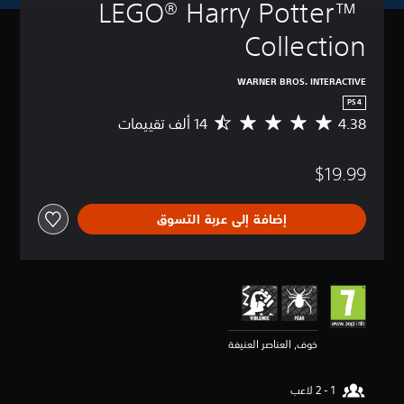
LEGO® Harry Potter™ 
Collection
WARNER BROS. INTERACTIVE
PS4
4.38
م
ت
و
$19.99
س
ط
ا
إضافة إلى عربة التسوق
ل
ت
ق
ي
ي
م
4
.
خوف, العناصر العنيفة
3
8
ن
ج