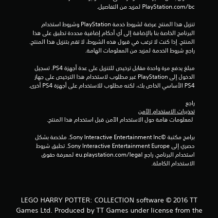
ن
‎PlayStation.com/bc لمزيد من التفاصيل.
إ
تنزيل هذا المنتج عرضة لشروط خدمة‫ PlayStation وشروط استخدام 
البرنامج الخاصة بنا بالإضافة إلى أي أحكام إضافية محددة تطبق على هذا 
ج
المنتج. إذا كنت لا ترغب في قبول هذه الشروط، لا تقم بتنزيل هذا المنتج. 
راجع شروط الخدمة لمزيد من المعلومات الهامة.
م
مبلغ يدفع مرة واحدة مقابل ترخيص للتنزيل على عدة أجهزة PS4. تسجيل 
ا
الدخول إلى PlayStation غير مطلوب لاستخدام هذا الترخيص على جهاز 
PS4 الأساسي الخاص بك، لكنه مطلوب للاستخدام على أجهزة PS4 أخرى.
ل
راجع 
ي
تحذيرات الاستخدام الآمن
 لمعلومات هامة حول الاستخدام الآمن قبل استخدام هذا المنتج.
1
برامج مكتبة ©Sony Interactive Entertainment Inc. ملخصة بشكل 
4
حصري إلى Sony Interactive Entertainment Europe. تطبق شروط 
استخدام البرنامج، راجع eu.playstation.com/legal لمعرفة حقوق 
الاستخدام الكاملة.
2
6
2
LEGO HARRY POTTER: COLLECTION software © 2016 TT
Games Ltd. Produced by TT Games under license from the