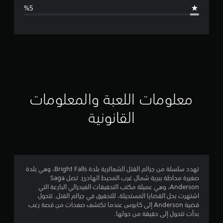
ا
ل
ت
ق
ي
ي
معلومات اللعبة والمعلومات
م
القانونية
4
.
6
تهدد سلسلة من جرائم القتل الشعائرية بلدة Bright Falls، وهي بلدة
صغيرة محاطة ببرية شمال غرب المحيط الهادئ. تصل Saga
3
Anderson، وهي عميلة مكتب التحقيقات الفيدرالي البارعة التي
اشتهرت بحل القضايا المستحيلة، للتحقيق في جرائم القتل. تتحول
ن
قضية Anderson إلى كابوس عندما تكتشف صفحات من قصة رعب
بدأت تتحول إلى حقيقة من حولها.