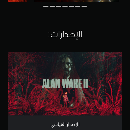
ت
ق
ي
ي
م
ا
الإصدارات:‏
ت
ا
ل
إ
ص
د
ا
ر
ا
ل
ق
ي
ا
س
ي
الإصدار القياسي