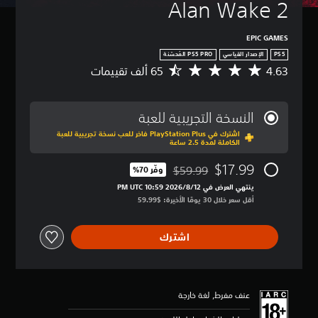
Alan Wake 2
EPIC GAMES
PS5
الإصدار القياسي
4.63
م
ت
و
س
النسخة التجريبية للعبة
ط
اشترك في PlayStation Plus فاخر للعب نسخة تجريبية للعبة
ا
الكاملة لمدة 2.5 ساعة
ل
ت
$17.99
$59.99
وفّر 70%‏
ق
مخصوم من السعر الأصلي البالغ $59.99‏
ي
ينتهي العرض في 12‏/8‏/2026 10:59 PM UTC‏
ي
أقل سعر خلال 30 يومًا الأخيرة: $59.99‏
م
4
اشترك
.
6
3
ن
ج
عنف مفرط, لغة خارجة
و
م