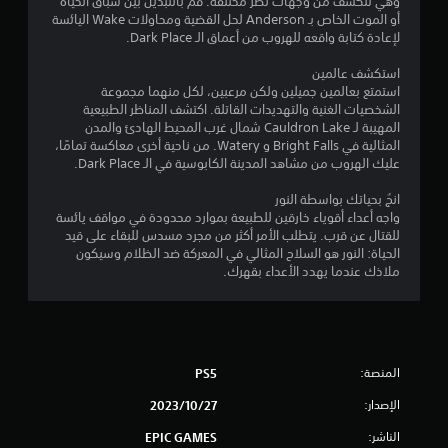
وهي تتكشف من وجهات نظر مختلفة. قم بالتبديل بين سباق الحياة
أو الموت الخاص بـ Anderson لحل القضية ومحاولات Wake اليائسة
ج
لإعادة كتابة واقعه للهروب من أعماق الـ Dark Place.
م
استكشف عالمين
استمتع بعالمين جميلين ولكن مرعبين، لكل منهما مجموعة
ا
الشخصيات الغنية والتهديدات القاتلة. اكتشف المناظر الطبيعية
المهيبة لـ Cauldron Lake شمال غرب المحيط الهادئ والمدن
ل
المثالية في Bright Falls و Watery. من ناحية أخرى معاكسة تمامًا،
عليك الهروب من مشاهد المدينة الكابوسية في الـ Dark Place.
ي
انجُ بحياتك بواسطة النور
6
واجه أعداء أقوياء خارقين للطبيعة بموارد محدودة في مواقف يائسة
للقتال عن قرب. يتطلب الأمر أكثر من مجرد مسدس للبقاء على قيد
5
الحياة: النور هو السلاح المثالي في المعركة ضد الظلام وسيكون
ملاذك عندما يهدد الأعداء بقهرك.
4
0
3
المنصة:
PS5
م
الإصدار:
27‏/10‏/2023
ن
الناشر:
EPIC GAMES