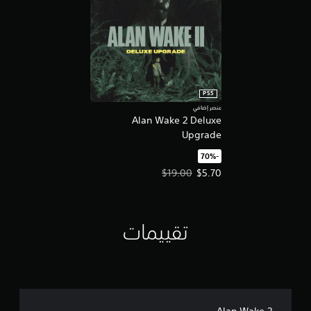
PS5
عنصر إضافي
Alan Wake 2 Deluxe
Upgrade
‏-70%‏
سعر العرض $5.70‏. السعر الأصلي، $19.00‏.
$19.00
$5.70
تقييمات
Alan Wake 2