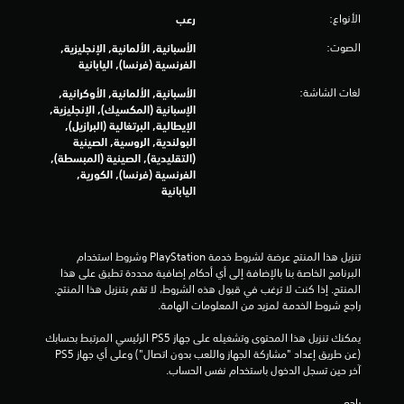
الأنواع:
رعب
ا
الصوت:
الأسبانية, الألمانية, الإنجليزية,
ل
الفرنسية (فرنسا), اليابانية
ت
لغات الشاشة:
الأسبانية, الألمانية, الأوكرانية,
الإسبانية (المكسيك), الإنجليزية,
ق
الإيطالية, البرتغالية (البرازيل),
البولندية, الروسية, الصينية
ي
(التقليدية), الصينية (المبسطة),
الفرنسية (فرنسا), الكورية,
ي
اليابانية
م
ا
تنزيل هذا المنتج عرضة لشروط خدمة‫ PlayStation وشروط استخدام 
البرنامج الخاصة بنا بالإضافة إلى أي أحكام إضافية محددة تطبق على هذا 
ت
المنتج. إذا كنت لا ترغب في قبول هذه الشروط، لا تقم بتنزيل هذا المنتج. 
راجع شروط الخدمة لمزيد من المعلومات الهامة.
يمكنك تنزيل هذا المحتوى وتشغيله على جهاز PS5 الرئيسي المرتبط بحسابك 
(عن طريق إعداد "مشاركة الجهاز واللعب بدون اتصال") وعلى أي جهاز PS5 
آخر حين تسجل الدخول باستخدام نفس الحساب.
راجع 