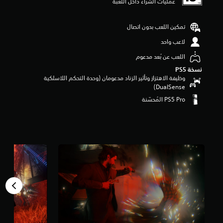
عمليات الشراء داخل اللعبة
م
ن
5
تمكين اللعب بدون اتصال
ن
لاعب واحد
ج
و
اللعب عن بُعد مدعوم
م
م
نسخة PS5‏
وظيفة الاهتزاز وتأثير الزناد مدعومان (وحدة التحكم اللاسلكية
ن
DualSense‏)
إ
ج
م
ا
ل
ي
6
5
أ
ل
ف
م
ن
ا
ل