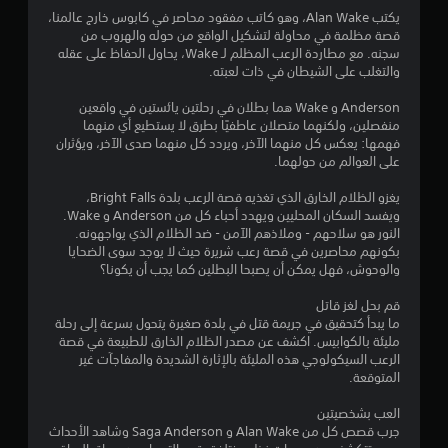
ج
يكتب Alan Wake، وهو كاتب مفقود محاصر في كابوس خارج عالمنا،
و
قصة مظلمة في محاولة لتشكيل الواقع من حوله والهروب من
سجنه. مع مطاردة الرعب المظلم لـ Wake، يحاول الحفاظ على عقله
م
والتغلب على الشيطان في ذات لعبته.
م
Anderson و Wake هما بطلان في رحلتين يائستين في واقعين
منفصلين، ولكنهما متصلان عاطفيًا بطرق لا يستطيع أي منهما
ن
فهمها: يعكس كل منهما الآخر، ويردد كل منهما صدى الآخر، ويؤثران
على العوالم من حولهما.
5
يغزو الظلام الخارق الذي تغذيه قصة الرعب بلدة Bright Falls،
ن
ويفسد السكان المحليين ويهدد أحباء كل من Anderson و Wake.
النور هو سلاحهم - وملاذهم الآمن - ضد الظلام الذي يواجهونه.
بكونهم محاصرين في قصة رعب شريرة حيث لا يوجد سوى الضحايا
ج
والوحوش، فهل يمكن أن يصبحا البطلين كما يجب أن يكونا؟
و
قم بحل لغز قاتل
ما يبدأ كتحقيق في جريمة قتل في بلدة صغيرة يتحول بسرعة إلى رحلة
م
مليئة بالكوابيس. اكشف عن مصدر الظلام الخارق للطبيعة في قصة
الرعب السيكولوجي هذه المليئة بالإثارة الشديدة والمفاجآت غير
م
المتوقعة.
ن
العب بشخصيتين
جرب قصص كل من Alan Wake و Saga Anderson وشاهد الأحداث
إ