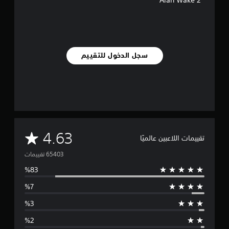
سجل الدخول للتقييم
م
4.63
تقييمات اللاعبين عالميًا
ت
و
س
ط