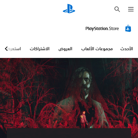
ب
ح
ث
الأحدث
مجموعات الألعاب
العروض
الاشتراكات
استعرض