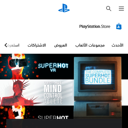
ب
ح
ث
الأحدث
مجموعات الألعاب
العروض
الاشتراكات
استعرض