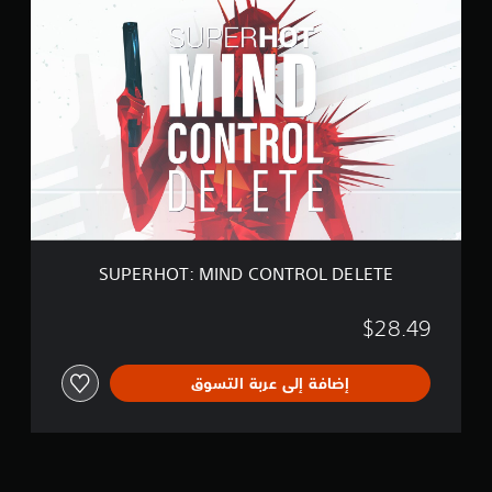
S
U
P
E
R
H
O
T
:
M
I
N
D
C
SUPERHOT: MIND CONTROL DELETE
O
N
T
$28.49
R
O
إضافة إلى عربة التسوق
L
D
E
L
E
T