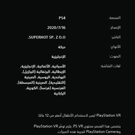
م
ن
المنصة:
PS4
ا
الإصدار:
16‏/7‏/2020
ل
الناشر:
SUPERHOT SP. Z O.O.
الأنواع:
حركة
ت
الصوت:
الإنجليزية
ق
لغات الشاشة:
الأسبانية, الألمانية, الإنجليزية,
ي
الإيطالية, البرتغالية (البرازيل),
البولندية, الروسية, الصينية
ي
(التقليدية), الصينية (المبسطة),
الفرنسية (فرنسا), الكورية,
م
اليابانية
ا
ت
يتضمن هذا العنصر محتوى ‎PS VR‏. يلزم توفّر PlayStation VR 
وPlayStation Camera لتجربة هذه الميزات.