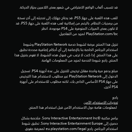
قد تتسبب ألعاب الواقع الافتراضي في شعور بعض اللاعبين بدوّار الحركة.
للعب هذه اللعبة على جهاز PS5، قد يحتاج جهازك إلى تحديثه إلى آخر نسخة 
من برمجيات النظام. بالرغم من إمكانية لعب هذه اللعبة على جهاز PS5، قد 
لا تكون بعض الميزات المتوفرة على PS4 موجودة. انظر 
‎PlayStation.com/bc لمزيد من التفاصيل.
تنزيل هذا المنتج عرضة لشروط خدمة PlayStation Network وشروط 
استخدام البرنامج الخاصة بنا بالإضافة إلى أي أحكام إضافية محددة تطبق 
على هذا المنتج. إذا كنت لا ترغب في قبول هذه الشروط، لا تقوم بتنزيل هذا 
المنتج. راجع شروط الخدمة لمزيد من المعلومات الهامة.
مبلغ يدفع مرة واحدة مقابل ترخيص للتنزيل على عدة أجهزة PS4. تسجيل 
الدخول إلى PlayStation Network غير مطلوب لاستخدام هذا الترخيص 
على جهاز PS4 الأساسي الخاص بك، لكنه مطلوب للاستخدام على أجهزة 
PS4 أخرى.
راجع 
تحذيرات الاستخدام الآمن
 لمعلومات هامة حول الاستخدام الآمن قبل استخدام هذا المنتج.
برامج مكتبة ©Sony Interactive Entertainment Inc. ملخصة بشكل 
حصري إلى Sony Interactive Entertainment Europe. تطبق شروط 
استخدام البرنامج، راجع eu.playstation.com/legal لمعرفة حقوق 