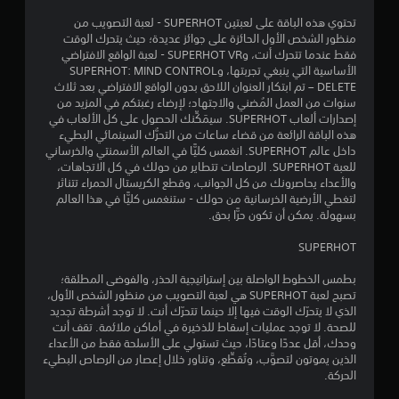
3
تحتوي هذه الباقة على لعبتين SUPERHOT - لعبة التصويب من
منظور الشخص الأول الحائزة على جوائز عديدة؛ حيث يتحرك الوقت
8
فقط عندما تتحرك أنت، وSUPERHOT VR - لعبة الواقع الافتراضي
الأساسية التي ينبغي تجربتها، وSUPERHOT: MIND CONTROL
ن
DELETE – تم ابتكار العنوان اللاحق بدون الواقع الافتراضي بعد ثلاث
سنوات من العمل المُضني والاجتهاد؛ لإرضاء رغبتكم في المزيد من
ج
إصدارات ألعاب SUPERHOT. سيمَكِّنك الحصول على كل الألعاب في
هذه الباقة الرائعة من قضاء ساعات من التحرُّك السينمائي البطيء
و
داخل عالم SUPERHOT. انغمس كليًّا في العالم الأسمنتي والخرساني
للعبة SUPERHOT. الرصاصات تتطاير من حولك في كل الاتجاهات،
م
والأعداء يحاصرونك من كل الجوانب، وقطع الكريستال الحمراء تتناثر
لتغطي الأرضية الخرسانية من حولك - ستنغمس كليًّا في هذا العالم
م
بسهولة. يمكن أن تكون حرًّا بحق.
ن
SUPERHOT
5
بطمس الخطوط الواصلة بين إستراتيجية الحذر، والفوضى المطلقة؛
تصبح لعبة SUPERHOT هي لعبة التصويب من منظور الشخص الأول،
ن
الذي لا يتحرّك الوقت فيها إلا حينما تتحرّك أنت. لا توجد أشرطة تجديد
للصحة. لا توجد عمليات إسقاط للذخيرة في أماكن ملائمة. تقف أنت
وحدك، أقل عددًا وعتادًا، حيث تستولي على الأسلحة فقط من الأعداء
ج
الذين يموتون لتصوَّب، وتُقطِّع، وتناور خلال إعصار من الرصاص البطيء
الحركة.
و