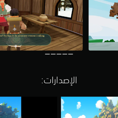
الإصدارات:‏
ع
ر
ض
ت