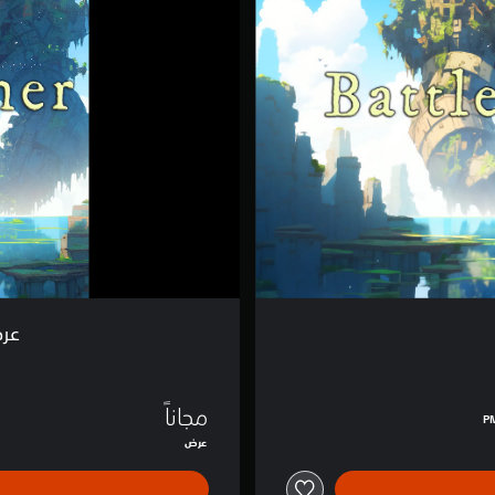
و
ض
ي
ح
ي
ع
م
ا
ل
ق
ة
ب
ا
ت
ل
م
عرض
ا
ي
ن
ر
مجاناً
عرض