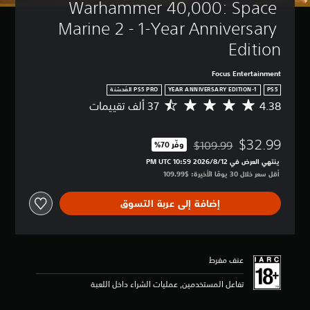
Warhammer 40,000: Space 
أ
م
ة
س
Marine 2 - 1-Year Anniversary 
ا
ي
Edition
س
م
ي
ك
ن
Focus Entertainment
)
ك
1-YEAR ANNIVERSARY EDITION
PS5
ي
ا
م
4.38
م
ل
ك
ت
ل
ن
و
ع
ك
$32.99
س
$109.99
وفّر 70%‏
ب
مخصوم من السعر الأصلي البالغ $109.99‏
ت
ط
ب
ينتهي العرض في 12‏/8‏/2026 10:59 PM UTC‏
ق
ا
د
أقل سعر خلال 30 يومًا الأخيرة: $109.99‏
ل
ل
و
ي
ت
ن
إضافة إلى عربة التسوق
ل
ق
ن
م
ي
ص
س
ي
و
ت
م
ص
و
4
عنف مفرط
ا
ى
.
ل
ا
3
تفاعل المستخدمين, عمليات الشراء داخل اللعبة
ت
ل
8
ر
ت
ن