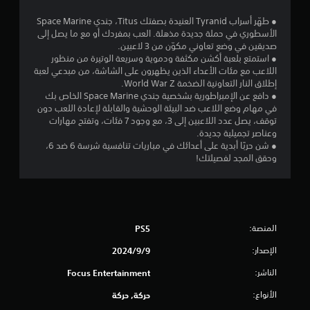
ا
● طهّر أسراب Tyranid العنيدة بصفتك Titus، جندي Space Marine
الأسطوري في حملة جديدة مذهلة. العب بمفردك أو مع ما يصل إلى
ل
صديقين في وضع تعاوني مكوّن من 3 لاعبين.
● استمتع بلعبة أكشن مكثفة ودموية وسريعة الوتيرة من منظور
ي
اللاعب مع مئات الأعداء الذين يظهرون على الشاشة، من مبدعي لعبة
إطلاق النار التعاونية الضخمة World War Z.
3
● دافع عن الإمبراطورية بشخصية جندي Space Marine الخاص بك
في مهام وضع اللاعب ضد البيئة الوحشية والقابلة لإعادة اللعب دون
7
توقف، يصل عدد اللاعبين إلى 3، مع وجود 7 فئات، وتفتح مهارات
وعناصر تجميلية جديدة.
6
● شن حربًا أبدية على أعدائك في مباريات تنافسية شرسة 6 ضد 6،
وحقق المجد لفصيلتك!
3
3
م
المنصة:
PS5
ن
الإصدار:
9‏/9‏/2024
ا
الناشر:
Focus Entertainment
الأنواع:
ل
حركة, حركة