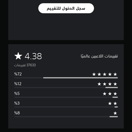
سجل الدخول للتقييم
م
4.38
تقييمات اللاعبين عالميًا
ت
و
س
ط
ا
ل
ت