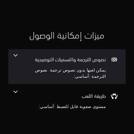
ق
ي
ي
ميزات إمكانية الوصول
م
4
نصوص الترجمة والتسميات التوضيحية
.
يمكن لعبها بدون نصوص ترجمة, نصوص
3
الترجمة (أساسي)
8
طريقة اللعب
ن
مستوى صعوبة قابل للضبط (أساسي)
ج
و
م