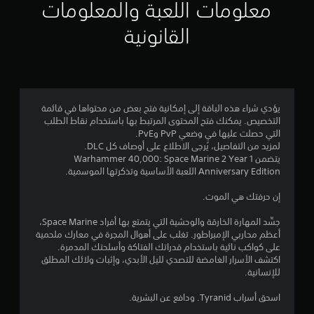
معلومات اللعبة والمعلومات
م
القانونية
ن
5
ن
يؤدي شراء هذه الباقة إلى إمكانية فتح بعض من محتواها في قائمة
ج
التخصيص. يمكنك فتح المحتوى المرتبط بها باستخدام نقاط الطلب
التي حصلت عليها في وضعي PvP وPvE.
و
لمزيد من التفاصيل، يُرجى الاطلاع على أوصاف كل DLC.
يتضمن Warhammer 40,000: Space Marine 2 Year 1
Anniversary Edition اللعبة الأساسية وتذكرتها الموسمية.
م
إن حرفتك هي الموت.
م
جسِّد المهارة الخارقة والوحشية التي يتمتع بها أفراد Space Marine،
ن
أعظم محاربي الإمبراطور. تغلب على أهوال المجرة في معارك ملحمية
على كواكب نائية باستخدام قدراتك الفتاكة وأسلحتك المدمرة.
إ
اكتشف الأسرار الغامضة للتصدي لليل الأبدي، وإثبات ولائك المطلق
للإنسانية.
ج
اسحق أسراب Tyranid. ودافع عن البشرية.
م