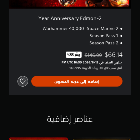
س
e
ي
r
ة
s
2-Year Anniversary Edition
ف
a
ق
r
Warhammer 40,000: Space Marine 2
ط
y
Season Pass 1
.
E
Season Pass 2
d
i
$66.14
$146.99
وفّر 55%‏
t
مخصوم من السعر الأصلي البالغ $146.99‏
i
ينتهي العرض في 12‏/8‏/2026 10:59 PM UTC‏
o
أقل سعر خلال 30 يومًا الأخيرة: $146.99‏
n
إضافة إلى عربة التسوق
عناصر إضافية