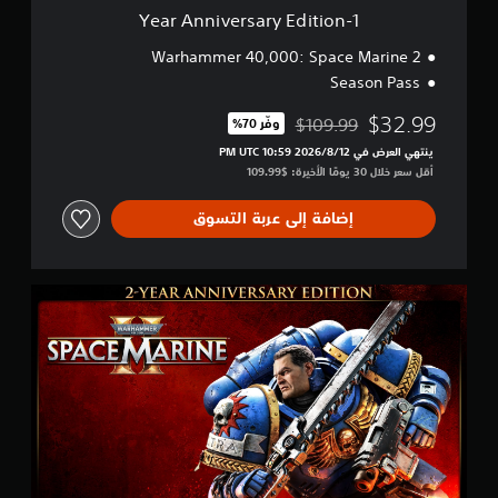
ق
s
1-Year Anniversary Edition
ص
a
ة
r
Warhammer 40,000: Space Marine 2
ا
y
Season Pass
ل
E
ر
d
$32.99
$109.99
وفّر 70%‏
ئ
i
مخصوم من السعر الأصلي البالغ $109.99‏
ي
t
ينتهي العرض في 12‏/8‏/2026 10:59 PM UTC‏
س
i
أقل سعر خلال 30 يومًا الأخيرة: $109.99‏
ي
o
ة
n
إضافة إلى عربة التسوق
و
ا
ل
ش
2
خ
-
ص
Y
ي
e
ا
a
ت
r
ا
A
ل
n
ر
n
ئ
i
ي
v