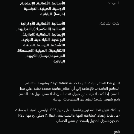
الصوت:
الأسبانية, الألمانية, الإنجليزية,
ت
الروسية, الصينية, الفرنسية
(فرنسا), اليابانية
ق
لغات الشاشة:
الأسبانية, الألمانية, الأوكرانية,
ي
الإسبانية (المكسيك), الإنجليزية,
الإيطالية, البرتغالية (البرازيل),
ي
البولندية, التايلاندية, التركية,
التشيكية, الروسية, الصينية
م
(التقليدية), الصينية (المبسطة),
الفرنسية (فرنسا), الكورية,
ا
اليابانية
ت
تنزيل هذا المنتج عرضة لشروط خدمة‫ PlayStation وشروط استخدام 
البرنامج الخاصة بنا بالإضافة إلى أي أحكام إضافية محددة تطبق على هذا 
المنتج. إذا كنت لا ترغب في قبول هذه الشروط، لا تقم بتنزيل هذا المنتج. 
راجع شروط الخدمة لمزيد من المعلومات الهامة.
يمكنك تنزيل هذا المحتوى وتشغيله على جهاز PS5 الرئيسي المرتبط بحسابك 
(عن طريق إعداد "مشاركة الجهاز واللعب بدون اتصال") وعلى أي جهاز PS5 
آخر حين تسجل الدخول باستخدام نفس الحساب.
راجع 