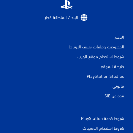
ج
ة
إ
البلد / المنطقة قطر‏
ل
ى
ا
ل
الدعم
ض
غ
الخصوصية وملفات تعريف الارتباط
ط
ع
شروط استخدام موقع الويب
ل
خارطة الموقع
ى
ا
PlayStation Studios
ل
أ
قانوني
ز
ر
نبذة عن SIE‏
ا
ر
ب
س
شروط خدمة PlayStation‏
ر
ع
شروط استخدام البرمجيات
ة