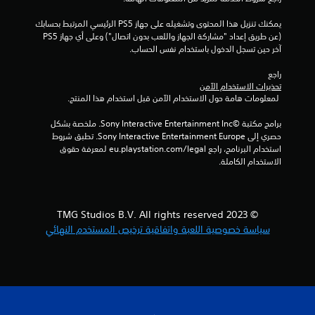
ة
و
يمكنك تنزيل هذا المحتوى وتشغيله على جهاز PS5 الرئيسي المرتبط بحسابك 
ا
(عن طريق إعداد "مشاركة الجهاز واللعب بدون اتصال") وعلى أي جهاز PS5 
ل
آخر حين تسجل الدخول باستخدام نفس الحساب.
ت
ن
راجع 
ق
تحذيرات الاستخدام الآمن
ل
 لمعلومات هامة حول الاستخدام الآمن قبل استخدام هذا المنتج.
ف
ي
برامج مكتبة ©Sony Interactive Entertainment Inc. ملخصة بشكل 
ا
حصري إلى Sony Interactive Entertainment Europe. تطبق شروط 
ل
استخدام البرنامج، راجع eu.playstation.com/legal لمعرفة حقوق 
ق
الاستخدام الكاملة.
و
ا
ئ
م
© 2023 TMG Studios B.V. All rights reserved
ب
سياسة خصوصية اللعبة واتفاقية ترخيص المستخدم النهائي
د
و
ن
ا
ل
ح
ا