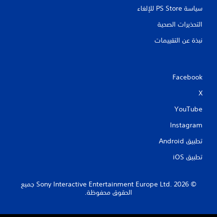
أ
سياسة PS Store للإلغاء
و
خ
التحذيرات الصحية
ل
نبذة عن التقييمات
ا
ل
و
ق
ت
Facebook
م
X
ح
د
YouTube
و
د
Instagram
.
تطبيق Android‏
ي
تطبيق iOS‏
م
ك
ن
‏© 2026 Sony Interactive Entertainment Europe Ltd.‎ جميع
ل
الحقوق محفوظة.
ع
ب