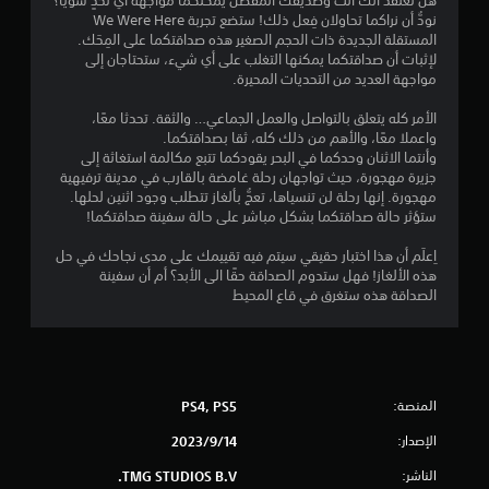
هل تعتقد أنك أنت وصديقك المفضل يمكنكما مواجهة أي تحدٍ سويًا؟
د
م
7
نودُّ أن نراكما تحاولان فِعل ذلك! ستضع تجربة We Were Here
ا
ك
المستقلة الجديدة ذات الحجم الصغير هذه صداقتكما على المِحَك.
م
1
ن
لإثبات أن صداقتكما يمكنها التغلب على أي شيء، ستحتاجان إلى
ح
ل
مواجهة العديد من التحديات المحيرة.
ج
7
ع
م
ب
الأمر كله يتعلق بالتواصل والعمل الجماعي… والثقة. تحدثا معًا،
خ
م
ه
واعملا معًا، والأهم من ذلك كله، ثقا بصداقتكما.
ط
وأنتما الاثنان وحدكما في البحر يقودكما تتبع مكالمة استغاثة إلى
ا
أ
ن
جزيرة مهجورة، حيث تواجهان رحلة غامضة بالقارب في مدينة ترفيهية
ك
ب
مهجورة. إنها رحلة لن تنسياها، تعجُّ بألغاز تتطلب وجود اثنين لحلها.
ب
د
ا
ستؤثر حالة صداقتكما بشكل مباشر على حالة سفينة صداقتكما!
ر
و
ل
ن
ل
اِعلَم أن هذا اختبار حقيقي سيتم فيه تقييمك على مدى نجاحك في حل
ت
ا
هذه الألغاز! فهل ستدوم الصداقة حقًا الى الأبد؟ أم أن سفينة
س
ل
ت
الصداقة هذه ستغرق في قاع المحيط
ه
ض
ي
ق
غ
ل
ط
ق
ي
ر
ا
ا
ل
المنصة:
PS4, PS5
ي
ء
س
ت
الإصدار:
14‏/9‏/2023
ر
م
ه
ي
ا
الناشر:
TMG STUDIOS B.V.
ع