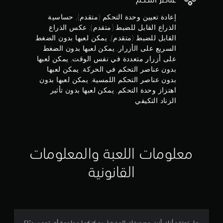
ب
ا
ج
ي
ع
إعادة تعيين وحدة التحكم (متقدم), حساسية
ت
ر
و
الذراع القابل للضبط (متقدم), عكس الذراع
ن
ة
القابل للضبط (متقدم), يمكن لعبها بدون الضغط
ا
م
تُ
السريع على الأزرار, يمكن لعبها بدون الضغط
ظ
ع
ر
على أزرار متعددة في نفس الوقت, يمكن لعبها
م
رَ
ي
بدون عناصر التحكم في الحركة, يمكن لعبها
ض
ت
بدون عناصر التحكم اللمسية, يمكن لعبها بدون
ن
ن
س
اهتزاز وحدة التحكم, يمكن لعبها بدون تأثير
ص
ت
إ
و
الزناد التكيفي
خ
ص
د
ج
ا
م
ل
ه
ت
م
ا
ر
ل
معلومات اللعبة والمعلومات
ج
ا
ل
م
ع
القانونية
ة
ل
ب
ب
ة
ا
ي
.
س
ت
4
خ
ي