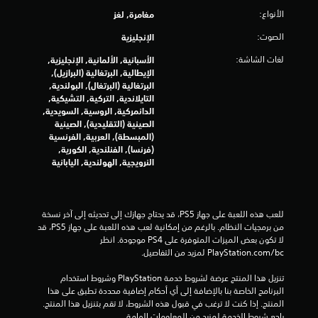
ا
.
ع
الأنواع:
مغامرة, لغز
ل
ت
الصوت:
الإنجليزية
ى
ا
لغات الشاشة:
الأسبانية, الألمانية, الإنجليزية,
ل
الإيطالية, البرتغالية (البرازيل),
أ
البرتغالية (البرتغال), البولندية,
ز
التايلاندية, التركية, التشيكية,
الدانمركية, الروسية, السويدية,
ر
الصينية (التقليدية), الصينية
ا
(المبسطة), العربية, الفرنسية
ر
(فرنسا), الفنلندية, الكورية,
ي
النرويجية, الهولندية, اليابانية
م
ك
ن
ك
للعب هذه اللعبة على جهاز PS5، قد يحتاج جهازك إلى تحديثه إلى آخر نسخة 
ل
من برمجيات النظام. بالرغم من إمكانية لعب هذه اللعبة على جهاز PS5، قد 
ع
لا تكون بعض الميزات المتوفرة على PS4 موجودة. انظر 
ب
‎PlayStation.com/bc لمزيد من التفاصيل.
ا
ل
تنزيل هذا المنتج عرضة لشروط خدمة‫ PlayStation وشروط استخدام 
ل
البرنامج الخاصة بنا بالإضافة إلى أي أحكام إضافية محددة تطبق على هذا 
ع
المنتج. إذا كنت لا ترغب في قبول هذه الشروط، لا تقم بتنزيل هذا المنتج. 
ب
راجع شروط الخدمة لمزيد من المعلومات الهامة.