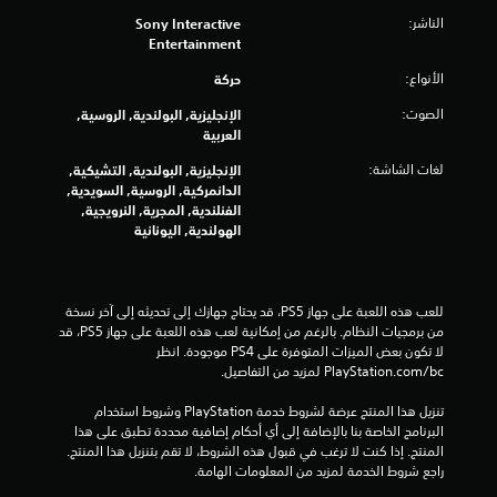
ا
ت
ل
الناشر:
Sony Interactive
ل
و
ى
Entertainment
ض
ض
ا
غ
ي
الأنواع:
ل
حركة
ط
ح
ش
ب
ي
الصوت:
الإنجليزية, البولندية, الروسية,
ا
ا
ة
العربية
ش
س
ب
ة
لغات الشاشة:
ت
الإنجليزية, البولندية, التشيكية,
ح
ف
م
الدانمركية, الروسية, السويدية,
ج
ي
ر
الفنلندية, المجرية, النرويجية,
م
و
ا
الهولندية, اليونانية
خ
ق
ر
ط
ت
ع
أ
م
ل
ك
ح
ى
للعب هذه اللعبة على جهاز PS5، قد يحتاج جهازك إلى تحديثه إلى آخر نسخة 
ب
د
ا
من برمجيات النظام. بالرغم من إمكانية لعب هذه اللعبة على جهاز PS5، قد 
ر
د
ل
لا تكون بعض الميزات المتوفرة على PS4 موجودة. انظر 
ل
)
أ
‎PlayStation.com/bc لمزيد من التفاصيل.
ت
.
ز
س
ر
تنزيل هذا المنتج عرضة لشروط خدمة‫ PlayStation وشروط استخدام 
ه
ا
ت
البرنامج الخاصة بنا بالإضافة إلى أي أحكام إضافية محددة تطبق على هذا 
ي
ر
المنتج. إذا كنت لا ترغب في قبول هذه الشروط، لا تقم بتنزيل هذا المنتج. 
ل
ذ
.
راجع شروط الخدمة لمزيد من المعلومات الهامة.
ق
ك
ر