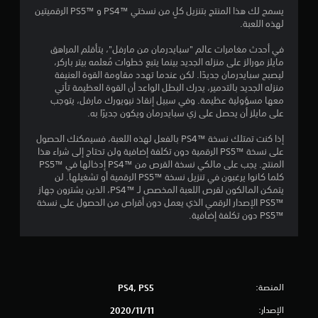
ع
ح
2
ل
ا
يسمح لك هذا المنتج بتنزيل كلٍ من نسختي PS4™‎ و PS5™‎ الرقميتين
ب
ي
ل
ك
لهذه اللعبة.
ة
ة
ع
م
ب
.
ب
ا
ف
في أحدث مغامرات عالم "سبايدرمان من مارفل"، يتأقلم المراهق
ة
ن
ل
ي
مايلز مورالز على منزله الجديد بينما يتبع خطوات مُعلمه بيتر باركر،
و
ك
ه
ليصبح سبايدرمان جديدًا. لكن عندما تهدد مقاومة القوة العنيفة
ا
ا
ب
ا
منزله الجديد بالتدمير، يدرك البطل الواعد أن القوة العظيمة تأتي
ل
ا
معها مسؤولية عظيمة. وفي سبيل إنقاذ نيويورك مارفل، يتوجب
ي
ت
ل
ل
على مايلز أن يحصل على زي سبايدرمان ويكون جديرًا به.
ر
ن
م
ة
ق
ت
ط
إذا كنت تمتلك نسخة PS4™‎ بالفعل لهذه اللعبة، فسيمكنك الحصول
ل
تُ
ا
على نسخة PS5™‎ الرقمية دون تكلفة إضافية ولن تحتاج إلى شراء هذا
ف
ع
ق
ل
المنتج. يجب على مالكي نسخة القرص من PS4™‎ إدخالها في PS5™‎
ي
رَ
ب
كلما كانوا يرغبون في تنزيل نسخة PS5™‎ الرقمية أو تشغيلها. لن
ا
ض
ي
ا
يتمكن المالكون لقرص اللعبة المخصص لـ PS4™‎، الذين يشترون جهاز
ل
ا
ت
PS5™‎ الإصدار الرقمي الذي يعمل دون أقراص من الحصول على نسخة
ق
ل
ي
ا
PS5™‎ دون تكلفة إضافية.
و
ت
ل
ا
س
ت
م
ئ
م
ي
م
ي
ت
ا
ب
ا
ظ
د
المنصة:
ت
PS4, PS5
ه
ت
و
ا
ر
الإصدار:
11‏/11‏/2020
ن
ل
ع