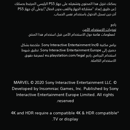
ي
يمكنك تنزيل هذا المحتوى وتشغيله على جهاز PS5 الرئيسي المرتبط بحسابك 
ا
ر
ي
(عن طريق إعداد "مشاركة الجهاز واللعب بدون اتصال") وعلى أي جهاز PS5 
ء
ا
م
آخر حين تسجل الدخول باستخدام نفس الحساب.
ت
ت
ك
ه
ا
ن
راجع 
ا
ل
تحذيرات الاستخدام الآمن
ل
.
 لمعلومات هامة حول الاستخدام الآمن قبل استخدام هذا المنتج.
ت
ع
ح
ب
برامج مكتبة ©Sony Interactive Entertainment Inc. ملخصة بشكل 
ك
ه
حصري إلى Sony Interactive Entertainment Europe. تطبق شروط 
م
ا
استخدام البرنامج، راجع eu.playstation.com/legal لمعرفة حقوق 
ب
ي
الاستخدام الكاملة.
د
م
ك
و
ن
ن
ك
ا
© MARVEL © 2020 Sony Interactive Entertainment LLC.
م
ل
Developed by Insomniac Games, Inc. Published by Sony
ر
ض
Interactive Entertainment Europe Limited. All rights
ا
غ
reserved.
ج
ط
ع
ا
ة
*4K and HDR require a compatible 4K & HDR compatible
ل
ع
TV or display.
ن
س
ا
ر