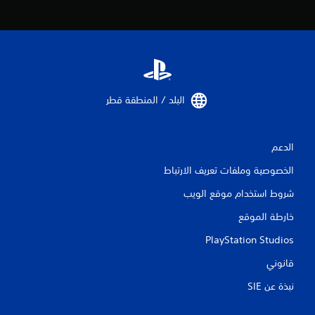
ص
ي
ر
ع
ا
ع
ل
ل
ت
ى
ح
ا
ك
ل
م
البلد / المنطقة قطر‏
ف
أ
ي
ز
ا
ر
ل
الدعم
ا
ل
ر
الخصوصية وملفات تعريف الارتباط
ع
ي
ب
شروط استخدام موقع الويب
م
ة
ك
ف
خارطة الموقع
ن
ي
ك
أ
PlayStation Studios
ل
ي
ع
و
قانوني
ب
ق
ا
ت
نبذة عن SIE‏
ل
.
ل