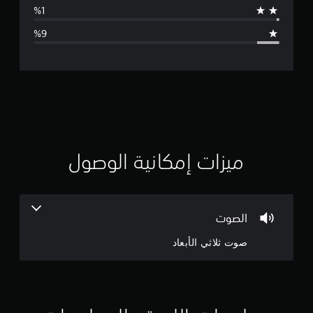
ط
ا
ل
ت
ق
ي
ي
ميزات إمكانية الوصول
م
4
الصوت
.
صوت ثلاثي الأبعاد
5
1
ن