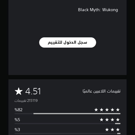
Black Myth: Wukong
سجل الدخول للتقييم
م
4.51
تقييمات اللاعبين عالميًا
ت
و
س