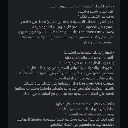
إ
• واجه الأعداء الأشداء، القدامى منهم والجدد
"قرد بطل، شجاع وشهير،
يواجه من الخصوم الكثير"
ج
إحدى أشهر الصفات الرئيسية لـ(رحلة إلى الغرب) تتمثل في طاقمها
المتنوع من الخصوم، إذ يتمتع كل منهم بنقاط قوة فريدة.
م
بصفتك the Destined One، ستواجه أعداء أشداء وخصوم جديرين
على مدار رحلتك. انغمس معهم بشجاعة في معارك ملحمية حيث
ا
الاستسلام ليس بخيار.
ل
• اصقل إتقانك للتعويذات المتنوعة
"أُلقيت التعويذات، والمواهب جليّة،
ي
والقدرات الطليقة تغتنم كل فرصة آتية."
التعويذات والتحولات والأغراض السحرية من جميع الأشكال، التي
2
يُستخدم بعضها في الإبطال والبعض الآخر في التعزيز، لطالما كانت
عناصر قتالية شهيرة في الأساطير الصينية.
1
بصفتك the Destined One، بالإضافة إلى إتقانك عدة تقنيات
بالعصا، يمكنك أيضًا دمج تعويذات وقدرات وأسلحة ومعدات مختلفة
5
للعثور على أفضل استراتيجية فوز تتناسب مع أسلوبك في القتال.
1
• اكتشف حكايات صادقة خلف كل مظهر
"داخل كل الأرواح، الجامحة منها والوديعة،
1
تزدهر حكاية شعلة الحياة العنيفة."
تقبع تحت شراسة أعدائك ومكرهم قصة منسوجة مشوقة لأصولهم
9
وشخصياتهم ودوافعهم في انتظار اكتشافها.