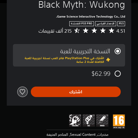
ت
Black Myth: Wukong
ع
ي
Game Science Interactive Technology Co., Ltd.
ي
ن
PS5
الإصدار القياسي
إ
4.51
م
خ
ت
ر
و
ا
س
النسخة التجريبية للعبة
ج
ط
ا
اشترك في PlayStation Plus فاخر للعب نسخة تجريبية للعبة
ا
ل
الكاملة لمدة 2 ساعة
ل
ص
ت
$62.99
و
ق
ت
ي
ب
ي
ح
اشترك
م
ي
4
ث
.
ي
5
م
1
ك
ن
ن
ج
س
و
م
مخدرات, Sexual Content, العناصر العنيفة
م