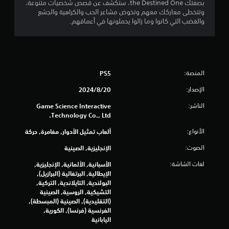
بصفتك the Destined One، ستكشف عن قصص شخصيات متنوعة،
م
وتتخطى معاركك معهم وتخوض مشاعر الحب والكراهية والجشع
والغضب التي كانوا وما زالوا يحملونها في أعماقهم.
ن
ا
ل
المنصة:
PS5
ت
الإصدار:
20‏/8‏/2024
ق
الناشر:
Game Science Interactive
Technology Co., Ltd.
ي
الأنواع:
ألعاب تمثيل الأدوار, مغامرة, حركة
ي
الصوت:
الإنجليزية, الصينية
م
لغات الشاشة:
الأسبانية, الألمانية, الإنجليزية,
الإيطالية, البرتغالية (البرازيل),
ا
البولندية, التايلاندية, التركية,
التشيكية, الروسية, الصينية
ت
(التقليدية), الصينية (المبسطة),
الفرنسية (فرنسا), الكورية,
اليابانية