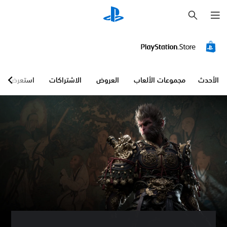
ب
ح
ث
ص
و
ت
ث
ل
ا
الأحدث
مجموعات الألعاب
العروض
الاشتراكات
استعرض
ث
ي
ا
ل
أ
ب
ع
ا
د
ي
م
ك
ن
ك