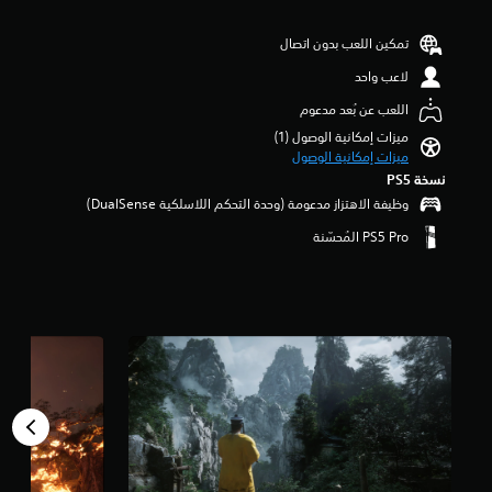
ا
م
ع
ن
تمكين اللعب بدون اتصال
ا
5
ل
ن
لاعب واحد
أ
ج
ص
اللعب عن بُعد مدعوم
و
و
م
ميزات إمكانية الوصول (1)‏
ا
م
ميزات إمكانية الوصول
ت
ن
نسخة PS5‏
م
إ
ن
وظيفة الاهتزاز مدعومة (وحدة التحكم اللاسلكية DualSense‏)
ج
ح
م
و
ا
ل
ل
ك
ي
.
2
1
5
أ
ل
ف
م
ن
ا