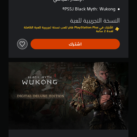
Black Myth: Wukong لـPS5®
النسخة التجريبية للعبة
اشترك في PlayStation Plus فاخر للعب نسخة تجريبية للعبة الكاملة
لمدة 2 ساعة
اشترك
ا
ل
إ
ص
د
ا
ر
ا
ل
ف
ا
خ
ر
ا