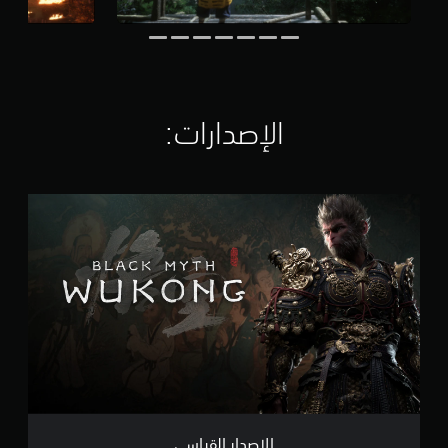
ل
ت
ق
ي
ي
م
ا
الإصدارات:‏
ت
ا
ل
إ
ص
د
ا
ر
ا
ل
ق
ي
ا
س
ي
الإصدار القياسي