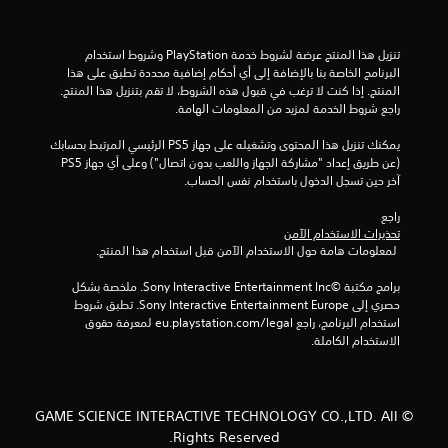
تنزيل هذا المنتج عرضة لشروط خدمة‫ PlayStation وشروط استخدام 
البرنامج الخاصة بنا بالإضافة إلى أي أحكام إضافية محددة تطبق على هذا 
المنتج. إذا كنت لا ترغب في قبول هذه الشروط، لا تقم بتنزيل هذا المنتج. 
راجع شروط الخدمة لمزيد من المعلومات الهامة.
يمكنك تنزيل هذا المحتوى وتشغيله على جهاز PS5 الرئيسي المرتبط بحسابك 
(عن طريق إعداد "مشاركة الجهاز واللعب بدون اتصال") وعلى أي جهاز PS5 
آخر حين تسجل الدخول باستخدام نفس الحساب.
راجع 
تحذيرات الاستخدام الآمن
 لمعلومات هامة حول الاستخدام الآمن قبل استخدام هذا المنتج.
برامج مكتبة ©Sony Interactive Entertainment Inc. ملخصة بشكل 
حصري إلى Sony Interactive Entertainment Europe. تطبق شروط 
استخدام البرنامج، راجع eu.playstation.com/legal لمعرفة حقوق 
الاستخدام الكاملة.
© GAME SCIENCE INTERACTIVE TECHNOLOGY CO.,LTD. All
Rights Reserved.