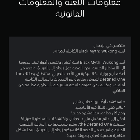
معلومات اللعبة والمعلومات
ج
القانونية
و
م
م
متضمن في الإصدار:
لعبة Black Myth: Wukong الكاملة لـPS5®.
ن
تُعد Black Myth: Wukong لعبة أكشن وتقمص أدوار تمتد جذورها
5
إلى الأساطير الصينية. تدور القصة حول (رحلة إلى الغرب)، واحدة من
أعظم أربع روايات كلاسيكية في الأدب الصيني. ستنطلق بصفتك the
ن
Destined One لتخوض مغامرة عبر التحديات والعجائب الكامنة
أمامك، وتكشف عن حقيقة غامضة تستتر خلف أسطورة عظيمة من
ج
الماضي.
و
• استكشف أرضًا بها عجائب شتى
"عالم خفي، تتلألأ فيه الأعاجيب،
م
ومع كل خطوة، يبدأ مشهد جديد."
ادخل إلى عالم مذهل مليء بعجائب واكتشافات الأساطير الصينية!
م
بصفتك the Destined One، ستمر بمجموعة من المناظر الطبيعية
الخلابة والفريدة من القصة الكلاسيكية (رحلة إلى الغرب)، بينما تشكل
ن
مغامرة ملحمية تُعرض بطريقة جديدة.