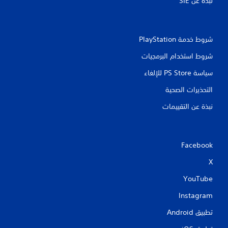
نبذة عن SIE‏
ي
م
شروط خدمة PlayStation‏
ك
ن
شروط استخدام البرمجيات
ل
ع
سياسة PS Store للإلغاء
ب
التحذيرات الصحية
ه
ا
نبذة عن التقييمات
ب
د
و
ن
Facebook
ت
X
أ
ث
YouTube
ي
ر
Instagram
ا
تطبيق Android‏
ل
ز