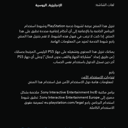
ل
ا
لغات الشاشة:
الإنجليزية, الروسية
ل
ل
ت
ع
ب
ق
تنزيل هذا المنتج عرضة لشروط خدمة‫ PlayStation وشروط استخدام 
ة
البرنامج الخاصة بنا بالإضافة إلى أي أحكام إضافية محددة تطبق على هذا 
ب
ي
المنتج. إذا كنت لا ترغب في قبول هذه الشروط، لا تقم بتنزيل هذا المنتج. 
د
راجع شروط الخدمة لمزيد من المعلومات الهامة.
و
ي
ن
يمكنك تنزيل هذا المحتوى وتشغيله على جهاز PS5 الرئيسي المرتبط بحسابك 
ت
م
(عن طريق إعداد "مشاركة الجهاز واللعب بدون اتصال") وعلى أي جهاز PS5 
ش
آخر حين تسجل الدخول باستخدام نفس الحساب.
غ
ا
ي
راجع 
ل
ت
تحذيرات الاستخدام الآمن
ا
 لمعلومات هامة حول الاستخدام الآمن قبل استخدام هذا المنتج.
ه
ت
برامج مكتبة ©Sony Interactive Entertainment Inc. ملخصة بشكل 
ز
حصري إلى Sony Interactive Entertainment Europe. تطبق شروط 
ا
استخدام البرنامج، راجع eu.playstation.com/legal لمعرفة حقوق 
ز
الاستخدام الكاملة.
و
ح
د
ة