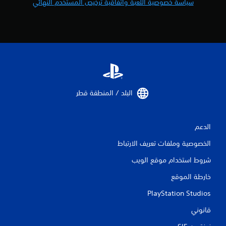
سياسة خصوصية اللعبة واتفاقية ترخيص المستخدم النهائي
ا
ل
ت
ح
ك
م
/
ا
ل
ا
البلد / المنطقة قطر‏
س
ت
ج
ا
الدعم
ب
ة
الخصوصية وملفات تعريف الارتباط
ا
ل
شروط استخدام موقع الويب
م
خارطة الموقع
ل
م
PlayStation Studios
و
س
قانوني
ة
.