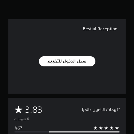
م
س
ي
ة
ي
Bestial Reception
م
ك
ن
ك
ل
ع
سجل الدخول للتقييم
ب
ا
ل
ل
ع
ب
ة
ب
م
د
3.83
تقييمات اللاعبين عالميًا
و
ت
ن
ا
ل
و
ح