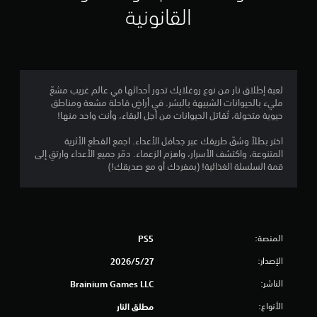
ه
م
القانونية
ت
ز
ن
ا
إ
ز
و
ج
ح
لعبة إطلاق نار من نوع روغلايك تدور أحداثها في عالم غريب مشعّ
مليء بالحيوانات الشبيهة بالبشر. في أراضٍ قاحلة مشعة ومناطق
د
م
حيوية متحولة، تُقاتل الحيوانات من أجل البقاء، وأنت واحد منها!
ة
ا
ا
اختر بطلاً وشقّ طريقك عبر جحافل الأعداء. اجمع القطع الأثرية
ل
المتنوعة، واكتشف الأسرار، واهزم الزعماء. دمّر جميع الأعداء وارتقِ إلى
ت
ل
قمة السلسلة الغذائية! (بمفردك أو مع صديقك!)
ح
ك
ي
م
6
ي
م
المنصة:
PS5
م
ك
ن
الإصدار:
27‏/5‏/2026
ن
ك
الناشر:
ل
Brainium Games LLC
ا
ع
الأنواع:
مطلق النار
ب