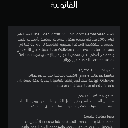
القانونية
ا
ل
ل
ل
ك
ب
ض
ي
ا
غ
ل
ط
3
ع
ا
تقدم The Elder Scrolls IV: Oblivion™ Remastered لعبة العام
و
0
ل
لعام 2006 في حُلّة جديدة بفضل المرئيات المذهلة وأسلوب اللعب
د
س
المُحسّن. استكشفوا المناظر الطبيعية الشاسعة لـCyrodiil كما لم
ة
8
ر
تروها من قبل وامنعوا قوات Oblivion من الاستيلاء على الأرض في
إ
واحدة من أعظم ألعاب تقمص الأدوار على الإطلاق من Bethesda
ي
ل
5
Game Studios الحاصلة على جوائز.
ع
ى
ا
ع
6
أعيدوا اكتشاف Cyrodiil
ل
ل
سافروا عبر عالم Tamriel الخصب وخوضوا معارك عبر عوالم
ل
ى
م
Oblivion الهالكة حيث أُعيد إنشاء التفاصيل اليدوية بدقة لضمان أن
ع
ا
تكون كل لحظة من الاستكشاف مذهلة.
ب
ل
ن
ة
أ
اصنعوا قصتكم بأنفسكم
ح
ا
ز
بدءًا من المحارب النبيل حتى القاتل الشرير أو الساحر الهرِم أو الحداد
ي
المتمرد، ارسموا طريقكم والعبوا بالأسلوب الذي يحلو لكم.
ر
ث
ل
ا
ت
جرّبوا مغامرة ملحمية
ر
ر
ادخلوا عالمًا يزخر بالقصص المثيرة وقابلوا مجموعة لا تُنسى من
ت
ك
ي
الشخصيات. أتقِنوا صناعة السيوف واستخدموا السحر القوي وأنتم
ت