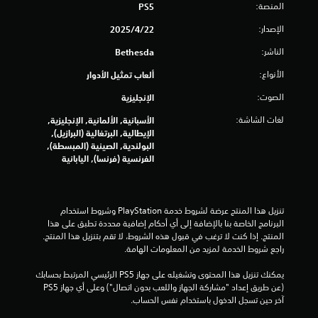
المنصة:
و
PS5
ا
الإصدار:
22‏/4‏/2025
ئ
م
الناشر:
Bethesda
ب
د
الأنواع:
ألعاب تمثيل الأدوار
و
ن
الصوت:
الإنجليزية
ا
لغات الشاشة:
الأسبانية, الألمانية, الإنجليزية,
ل
الإيطالية, البرتغالية (البرازيل),
ح
البولندية, الصينية (المبسطة),
ا
الفرنسية (فرنسا), اليابانية
ج
ة
إ
ل
تنزيل هذا المنتج عرضة لشروط خدمة‫ PlayStation وشروط استخدام 
ى
البرنامج الخاصة بنا بالإضافة إلى أي أحكام إضافية محددة تطبق على هذا 
ا
المنتج. إذا كنت لا ترغب في قبول هذه الشروط، لا تقم بتنزيل هذا المنتج. 
ل
راجع شروط الخدمة لمزيد من المعلومات الهامة.
ض
غ
يمكنك تنزيل هذا المحتوى وتشغيله على جهاز PS5 الرئيسي المرتبط بحسابك 
ط
(عن طريق إعداد "مشاركة الجهاز واللعب بدون اتصال") وعلى أي جهاز PS5 
ع
آخر حين تسجل الدخول باستخدام نفس الحساب.
ل
ى