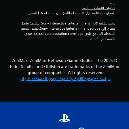
راجع 
ا
تحذيرات الاستخدام الآمن
ل
 لمعلومات هامة حول الاستخدام الآمن قبل استخدام هذا المنتج.
أ
ز
برامج مكتبة ©Sony Interactive Entertainment Inc. ملخصة بشكل 
ر
حصري إلى Sony Interactive Entertainment Europe. تطبق شروط 
ا
استخدام البرنامج، راجع eu.playstation.com/legal لمعرفة حقوق 
ر
الاستخدام الكاملة.
ب
س
ر
ع
ة
© 2025 ZeniMax. ZeniMax, Bethesda Game Studios, The
أ
Elder Scrolls, and Oblivion are trademarks of the ZeniMax
و
group of companies. All rights reserved.
خ
سياسة خصوصية اللعبة واتفاقية ترخيص المستخدم النهائي
ل
ا
ل
و
ق
ت
م
ح
د
و