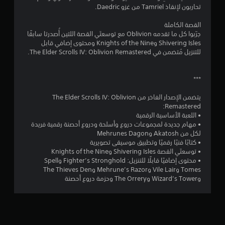
م
تحاربون لإنقاذ Tamriel من غزو Daedric.
ق
ه
ك
ا
ن
القصة الكاملة
ي
ت
ك
جرّبوا كل ما تقدمه Oblivion مع توسعتَي القصة اللتين أُصدرتا سابقًا
م
ل
Shivering Isles وKnights of the Nine ومحتوى إضافي قابل
ي
ا
ع
للتنزيل مُتضمن في The Elder Scrolls IV: Oblivion Remastered.
مً
ب
ا
م
ا
.
ل
***
ا
ل
ع
يتضمن الإصدار الفاخر من The Elder Scrolls IV: Oblivion
ت
ب
Remastered:
ة
• اللعبة الأساسية الرقمية
و
• مهام جديدة لمجموعات دروع وأسلحة ودروع أحصنة رقمية فريدة
ا
لكل من Akatosh وMehrunes Dagon
ل
• كتابًا فنيًا رقميًا وتطبيق موسيقى تصويرية
ت
• توسعتَي القصة Shivering Isles وKnights of the Nine
ن
• محتوى إضافيًا قابلًا للتنزيل: Fighter’s Stronghold وSpell
ق
Tomes وVile Lair وMehrune’s Razor وThe Thieves Den
ل
وWizard’s Tower وThe Orrery وحزمة دروع أحصنة
ف
ي
ا
ل
ق