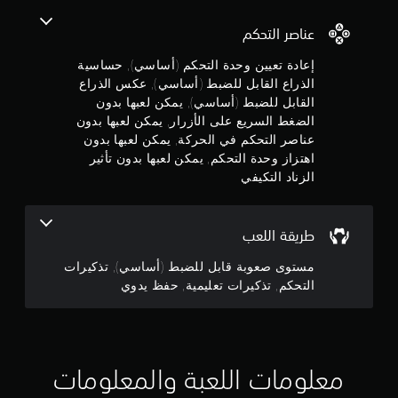
ا
م
ن
ل
ك
عناصر التحكم
ذ
ن
5
ر
ك
إعادة تعيين وحدة التحكم (أساسي), حساسية
ا
إ
الذراع القابل للضبط (أساسي), عكس الذراع
ن
ع
ن
القابل للضبط (أساسي), يمكن لعبها بدون
ي
ش
ج
الضغط السريع على الأزرار, يمكن لعبها بدون
ن
ا
.
عناصر التحكم في الحركة, يمكن لعبها بدون
ء
و
ن
اهتزاز وحدة التحكم, يمكن لعبها بدون تأثير
ق
الزناد التكيفي
ي
م
ا
م
ط
ك
م
ح
ن
طريقة اللعب
ف
ل
ن
ظ
مستوى صعوبة قابل للضبط (أساسي), تذكيرات
ع
ي
إ
د
التحكم, تذكيرات تعليمية, حفظ يدوي
ب
و
ه
ي
ج
ا
ة
ب
ت
م
د
س
معلومات اللعبة والمعلومات
و
م
ا
ن
ح