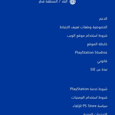
البلد / المنطقة قطر‏
د
.
الدعم
ي
م
الخصوصية وملفات تعريف الارتباط
ك
شروط استخدام موقع الويب
ن
ل
خارطة الموقع
ع
ب
PlayStation Studios
ه
قانوني
ا
ب
نبذة عن SIE‏
د
و
ن
ع
شروط خدمة PlayStation‏
ن
ا
شروط استخدام البرمجيات
ص
سياسة PS Store للإلغاء
ر
ا
التحذيرات الصحية