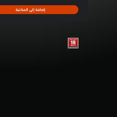
ا
ل
إضافة إلى المكتبة
ت
ق
ي
ي
م
4
.
4
1
ن
ج
و
م
م
ن
5
ن
ج
و
م
م
ن