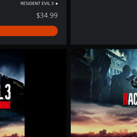
RESIDENT EVIL 3
$34.99
إ
ص
د
ا
ر
R
e
s
i
d
e
n
t
E
v