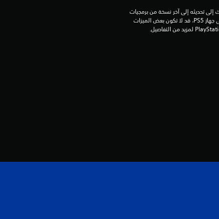
م
للعب هذه اللعبة على جهاز PS5، قد يحتاج جهازك إلى تحديثه إلى آخر نسخة من برمجيات 
النظام. بالرغم من إمكانية لعب هذه اللعبة على جهاز PS5، قد لا تكون بعض الميزات 
ن
5
ن
ج
و
م
م
ن
إ
ج