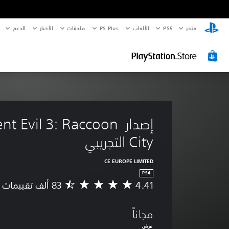
متجر
PS5‏
الألعاب
PS Plus
ملحقات
الأخبار
الدعم
إصدار nt Evil 3: Raccoon
City التجريبي
CE EUROPE LIMITED
PS4
4.41
م
ت
و
مجاناً
س
ط
عرض