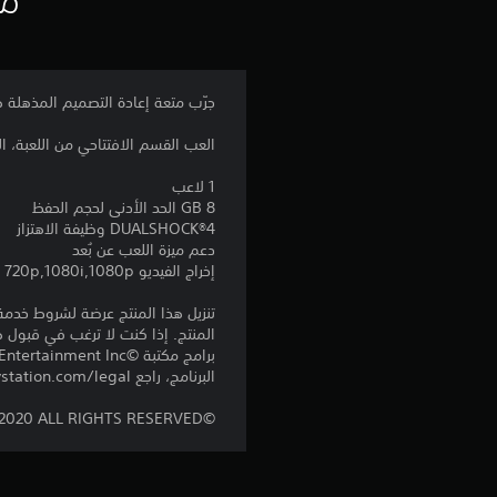
جرّب متعة إعادة التصميم المذهلة هذه للعبة il 3
العب القسم الافتتاحي من اللعبة، المعدّ
1 لاعب
8 GB الحد الأدنى لحجم الحفظ
DUALSHOCK‎®4 وظيفة الاهتزاز
دعم ميزة اللعب عن بُعد
إخراج الفيديو 720p,1080i,1080p
المنتج. إذا كنت لا ترغب في قبول ه
البرنامج، راجع eu.playstation.com/legal لمعرفة حقوق الاستخدام الكاملة.
©CAPCOM CO., LTD. 1999, 2020 ALL RIGHTS RESERVED.