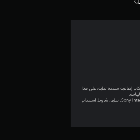
ي
م
4
.
4
1
ن
نا بالإضافة إلى أي أحكام إضافية محددة تطبق على هذا
لهامة.
برامج مكتبة ©Sony Interactive Entertainment Inc. ملخصة بشكل حصري إلى Sony Interactive Entertainment Europe. تطبق شروط استخدام
ج
و
م