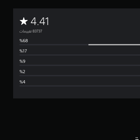
م
4.41
ت
و
س
ط
ا
ل
ت
ق
ي
ة