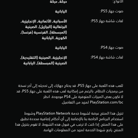
الأنواع:
حركة, حركة
5
صوت جهاز PS5:
اليابانية
ن
لغات شاشة جهاز PS5:
الأسبانية, الألمانية, الإنجليزية,
البرتغالية (البرازيل), الصينية
ج
(المبسطة), الفرنسية (فرنسا),
الكورية, اليابانية
و
صوت جهاز PS4:
اليابانية
م
لغات شاشة جهاز PS4:
الإنجليزية, الصينية (التقليدية),
الصينية (المبسطة), اليابانية
م
ن
للعب هذه اللعبة على جهاز PS5، قد يحتاج جهازك إلى تحديثه إلى آخر نسخة 
إ
من برمجيات النظام. بالرغم من إمكانية لعب هذه اللعبة على جهاز PS5، قد 
لا تكون بعض الميزات المتوفرة على PS4 موجودة. انظر 
ج
‎PlayStation.com/bc لمزيد من التفاصيل.
م
تنزيل هذا المنتج عرضة لشروط خدمة PlayStation Network وشروط 
استخدام البرنامج الخاصة بنا بالإضافة إلى أي أحكام إضافية محددة تطبق 
ا
على هذا المنتج. إذا كنت لا ترغب في قبول هذه الشروط، لا تقوم بتنزيل هذا 
المنتج. راجع شروط الخدمة لمزيد من المعلومات الهامة.
ل