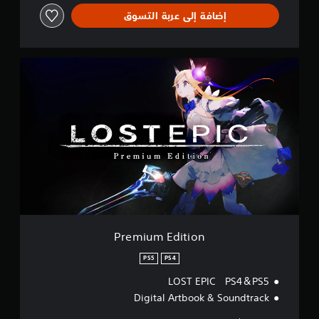
إضافة إلى عربة التسوق
P
r
e
m
i
u
m
E
d
i
t
i
o
n
Premium Edition
PS5
PS4
LOST EPIC PS4＆PS5
Digital Artbook & Soundtrack