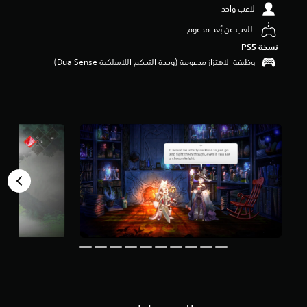
لاعب واحد
م
ن
اللعب عن بُعد مدعوم
5
ن
نسخة PS5‏
ج
وظيفة الاهتزاز مدعومة (وحدة التحكم اللاسلكية DualSense‏)
و
م
م
ن
إ
ج
م
ا
ل
ي
1
.
4
أ
ل
ف
م
ن
ا