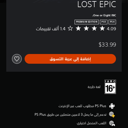
LOST EPIC
One or Eight INC.
PREMIUM EDITION
PS5
PS4
4.09
م
ت
و
$33.99
س
ط
ا
إضافة إلى عربة التسوق
ل
ت
ق
ي
ي
م
لغة خارجة
4
.
0
9
ن
تدعم إلى ما يصل 3 لاعبين متصلين عن طريق PS Plus‏
ج
و
اللعب المتصل اختياري
م