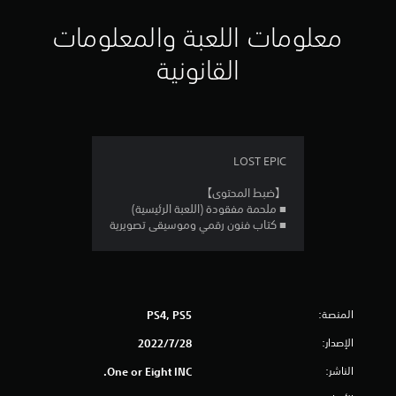
ي
معلومات اللعبة والمعلومات
م
القانونية
4
.
0
LOST EPIC
9
【ضبط المحتوى】
■ ملحمة مفقودة (اللعبة الرئيسية)
ن
■ كتاب فنون رقمي وموسيقى تصويرية
ج
و
المنصة:
PS4, PS5
م
الإصدار:
28‏/7‏/2022
م
الناشر:
One or Eight INC.
ن