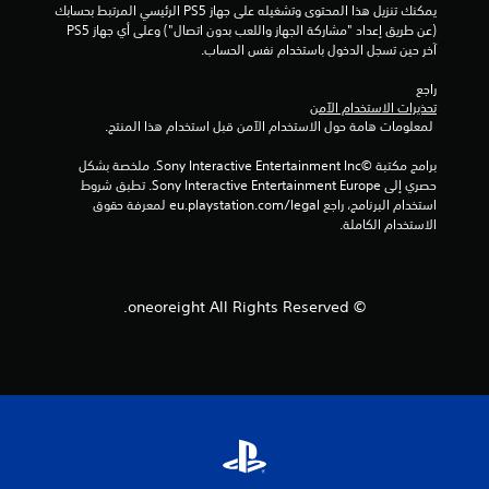
يمكنك تنزيل هذا المحتوى وتشغيله على جهاز PS5 الرئيسي المرتبط بحسابك 
ي
(عن طريق إعداد "مشاركة الجهاز واللعب بدون اتصال") وعلى أي جهاز PS5 
آخر حين تسجل الدخول باستخدام نفس الحساب.
1
راجع 
4
تحذيرات الاستخدام الآمن
 لمعلومات هامة حول الاستخدام الآمن قبل استخدام هذا المنتج.
2
برامج مكتبة ©Sony Interactive Entertainment Inc. ملخصة بشكل 
0
حصري إلى Sony Interactive Entertainment Europe. تطبق شروط 
استخدام البرنامج، راجع eu.playstation.com/legal لمعرفة حقوق 
م
الاستخدام الكاملة.
ن
ا
© oneoreight All Rights Reserved.
ل
ت
ق
ي