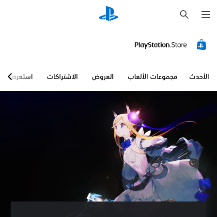
ب
ح
ث
الأحدث
مجموعات الألعاب
العروض
الاشتراكات
استعرض