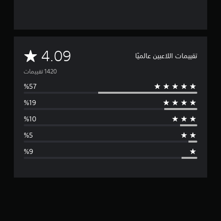
م
4.09
تقييمات اللاعبين عالميًا
ت
و
س
ط
ا
ل
ت
ق
ي