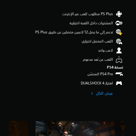
ن
5
ن
ج
المشتريات داخل اللعبة اختيارية
و
م
تدعم إلى ما يصل 12 لاعبين متصلين عن طريق PS Plus‏
م
اللعب المتصل اختياري
ن
إ
لاعب واحد
ج
م
اللعب عن بُعد مدعوم
ا
نسخة PS4‏
ل
ي
اهتزاز DUALSHOCK 4‏
7
5
عرض الكل
أ
ل
ف
م
ن
ا
ل
ت