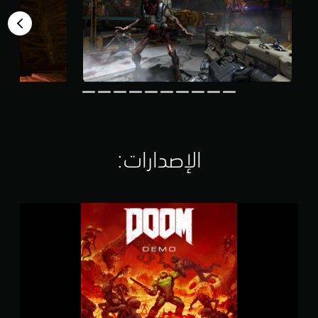
ق
ي
ي
م
ا
ت
الإصدارات:‏
D
O
O
M
D
e
m
o