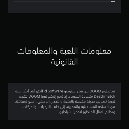
ل
ت
ق
ي
ي
معلومات اللعبة والمعلومات
م
القانونية
4
.
6
تم تطوير DOOM من قِبل استوديو id Software الذي أنتج أيضًا لعبة
Deathmatch متعددة اللاعبين، إذ ترجع إليكم لعبة DOOM لتقدم
ن
تجربة تصويب حديثة مفعمة بالمتعة والتحدي الوحشي. اجمع ترسانتك
من الأسلحة المستقبلية والمميزة، إلى جانب الترقيات، والحركات،
ج
ونظام القتال المتطور لتدمر الشياطين.'
و