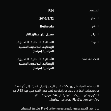
م
المنصة:
PS4
م
الإصدار:
12‏/5‏/2016
ن
الناشر:
Bethesda
5
الأنواع:
مطلق النار, مطلق النار
ن
الصوت:
الأسبانية, الألمانية, الإنجليزية,
الإيطالية, البولندية, الروسية,
ج
الفرنسية (فرنسا)
و
لغات الشاشة:
الأسبانية, الألمانية, الإنجليزية,
الإيطالية, البولندية, الروسية,
م
الفرنسية (فرنسا)
م
ن
للعب هذه اللعبة على جهاز PS5، قد يحتاج جهازك إلى تحديثه إلى آخر نسخة 
من برمجيات النظام. بالرغم من إمكانية لعب هذه اللعبة على جهاز PS5، قد 
إ
لا تكون بعض الميزات المتوفرة على PS4 موجودة. انظر 
‎PlayStation.com/bc لمزيد من التفاصيل.
ج
تنزيل هذا المنتج عرضة لشروط خدمة‫ PlayStation وشروط استخدام 