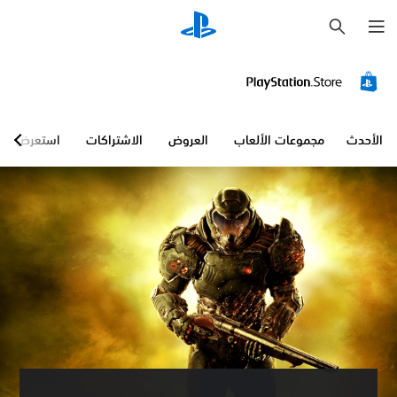
ب
ح
ث
الأحدث
مجموعات الألعاب
العروض
الاشتراكات
استعرض