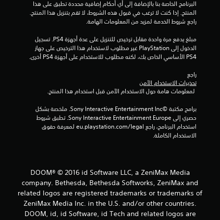
م
البرنامج الخاصة بنا بالإضافة إلى أي أحكام إضافية محددة تطبق على هذا 
المنتج. إذا كنت لا ترغب في قبول هذه الشروط، لا تقم بتنزيل هذا المنتج. 
ا
راجع شروط الخدمة لمزيد من المعلومات الهامة.
ل
مبلغ يدفع مرة واحدة مقابل ترخيص للتنزيل على عدة أجهزة PS4. تسجيل 
الدخول إلى PlayStation غير مطلوب لاستخدام هذا الترخيص على جهاز 
ي
PS4 الأساسي الخاص بك، لكنه مطلوب للاستخدام على أجهزة PS4 أخرى.
7
راجع 
تحذيرات الاستخدام الآمن
 لمعلومات هامة حول الاستخدام الآمن قبل استخدام هذا المنتج.
5
برامج مكتبة ©Sony Interactive Entertainment Inc. ملخصة بشكل 
5
حصري إلى Sony Interactive Entertainment Europe. تطبق شروط 
استخدام البرنامج، راجع eu.playstation.com/legal لمعرفة حقوق 
6
الاستخدام الكاملة.
0
م
DOOM® © 2016 id Software LLC, a ZeniMax Media
company. Bethesda, Bethesda Softworks, ZeniMax and
ن
related logos are registered trademarks or trademarks of
ا
ZeniMax Media Inc. in the U.S. and/or other countries.
DOOM, id, id Software, id Tech and related logos are