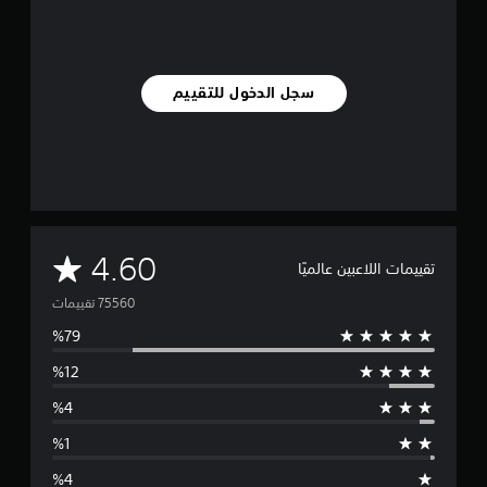
سجل الدخول للتقييم
م
4.60
تقييمات اللاعبين عالميًا
ت
و
س
ط
ا