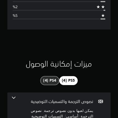
ط
ط
ف
ا
ي
أ
ل
ث
ن
ا
ت
ء
ط
ق
ر
ي
ي
ق
ة
ي
ميزات إمكانية الوصول
ا
ل
م
ل
ع
4
ب
.
.
5
نصوص الترجمة والتسميات التوضيحية
1
يمكن لعبها بدون نصوص ترجمة, نصوص
الترجمة (أساسي), التسميات التوضيحية