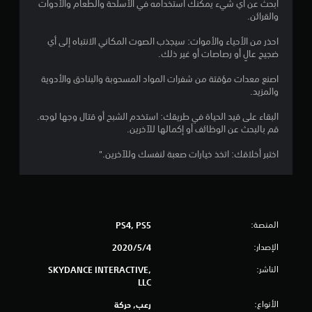
ابحث عن أي شيء يمكنك استخدامه في الأسلحة والطعام والأدوات
والقرائن.
ا
احذر من الأحياء والأموات: سيجذب الصوت المكاني الانتباه إلى أي
ل
ضجيج عالٍ أو رصاصات أو غير ذلك.
ت
اصنع معدات مؤقتة من شفرات المواد المسحوبة والبنادق والأدوية
والمزيد.
ق
البقاء على قيد الحياة في طريقك: استخدم الشبح أو قتال وجها لوجه.
ي
قم بالبحث عن الوظائف أو إكمالها للآخرين.
ي
اختبر أخلاقك: اتخذ خيارات صعبة لنفسك وللآخرين."
م
ا
المنصة:
PS4, PS5
ت
الإصدار:
4‏/5‏/2020
الناشر:
SKYDANCE INTERACTIVE,
LLC
الأنواع:
رعب, حركة