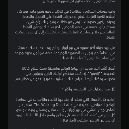
ن
محاربة الموتى الأحياء بطرق لم تسبق لك من قبل.
إ
واجِه موجات السائرين المتزايدة في الاختبار، وهو وضع خاص فيه كل
أسلحة اللعبة القابلة للفتح، ومعززات القدرة على التحمل والصحة،
ج
وحيثما يكون صديقك الأوفى هو ذكائك ومهاراتك وأي شيء
تستطيع أن تصنعه في خضم الفوضى. اختر ساحتك وحقِّق النقاط
م
العالية من خلال عمليات القتل المبتكرة واكتشف إلى أي مدى يمكنك
النجاة.
ا
هل تريد جولة أكثر عفوية في نيو أورليانز؟ أم ربما تعد نفسك متمرسًا
ل
في النجاة؟ قم بتجربرات الصعوبة الجديدة للقصة من أجل تجربة جديدة
في مغامرة الموتى الأحياء الخاصة بك.
ي
أخيرًا، أثبِّت أنك ساموراي نهاية العالم بواسطة سمة سلاح كاتانا
3
الجديدة: ""العفو"". إذا كنت ستقطِّع أولئك الذين يجرؤون على
تحديك، يمكنك أيضًا القيام بذلك بأسلوب مميز بالعفو عن خطاياهم.
9
كل هذا ينتظرك في المفرمة، وأكثر."
1
"واجه كل الأهوال التي يمكن أن يقدمها الأحياء والأموات في مغامرة
الواقع الافتراضي الجديدة في عالم The Walking Dead. سافر عبر
9
أنقاض جهاز المشي في نيو أورليانز وأنت تقاتل وتتسلل وتبحث وتنجو
كل يوم في كشف لغز المدينة على نطاق واسع داخل الأحياء الشهيرة.
م
أي نوع من الناجين ستكون لأهل نولا؟
ن