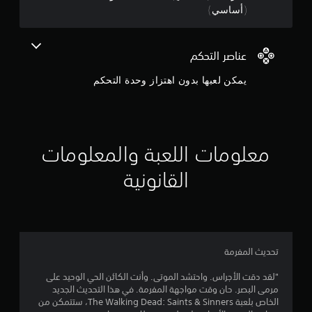
ن
(أساسي)
ج
و
عناصر التحكم
م
يمكن لعبها بدون اهتزاز وحدة التحكم
م
ن
معلومات اللعبة والمعلومات
5
القانونية
ن
ج
و
تحديث المفرمة
م
"لقد دقت الأجراس. واحتشد الموتى. وأنت الكائن الحي الوحيد على
م
مرمى البصر. حان وقت مواجهة المفرمة. في هذا التحديث الجديد
الخاص بلعبة The Walking Dead: Saints & Sinners، ستتمكن من