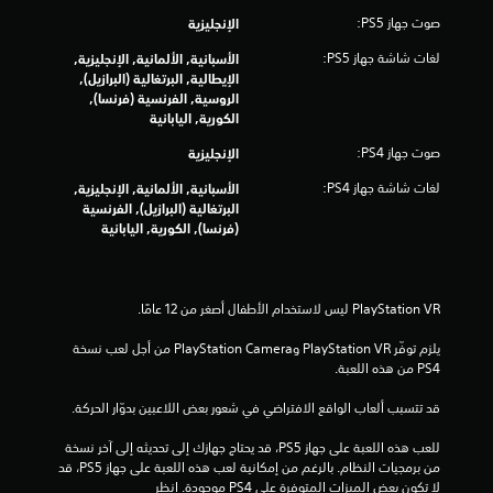
صوت جهاز PS5:
الإنجليزية
لغات شاشة جهاز PS5:
الأسبانية, الألمانية, الإنجليزية,
الإيطالية, البرتغالية (البرازيل),
الروسية, الفرنسية (فرنسا),
الكورية, اليابانية
صوت جهاز PS4:
الإنجليزية
لغات شاشة جهاز PS4:
الأسبانية, الألمانية, الإنجليزية,
البرتغالية (البرازيل), الفرنسية
(فرنسا), الكورية, اليابانية
يلزم توفّر PlayStation VR وPlayStation Camera من أجل لعب نسخة 
PS4 من هذه اللعبة.
قد تتسبب ألعاب الواقع الافتراضي في شعور بعض اللاعبين بدوّار الحركة.
للعب هذه اللعبة على جهاز PS5، قد يحتاج جهازك إلى تحديثه إلى آخر نسخة 
من برمجيات النظام. بالرغم من إمكانية لعب هذه اللعبة على جهاز PS5، قد 
لا تكون بعض الميزات المتوفرة على PS4 موجودة. انظر 