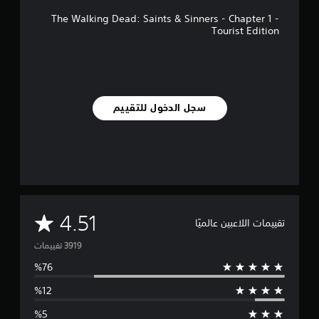
ي
ا
The Walking Dead: Saints & Sinners - Chapter 1 -
ت
Tourist Edition
ت
و
ض
ي
ح
ي
سجل الدخول للتقييم
ة
ل
ل
أ
ص
و
ا
ت
م
4.51
ا
تقييمات اللاعبين عالميًا
ل
ت
م
ه
و
م
ة
س
ف
ق