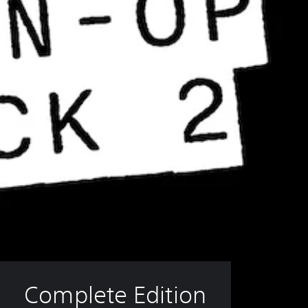
ة
(
أ
س
ا
س
ي
)
ت
ت
ض
م
ن
ا
ل
ل
ع
ب
ة
ن
Complete Edition
ص
و