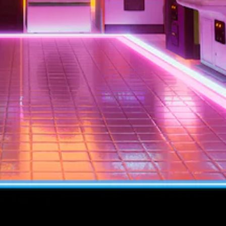
ل
ت
ر
ج
م
ة
ل
أ
ن
ا
ل
ل
ع
ب
ة
ل
ا
ت
ت
ض
م
ن
ح