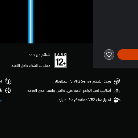
شتائم غير حادة
عمليات الشراء داخل اللعبة
وحدتا التحكم PS VR2 Sense مطلوبتان
اهت
‫أساليب لعب الواقع الافتراضي: جالس، واقف، مدى الغرفة
تأث
اهتزاز قناع PlayStation VR2 اختياري
ع