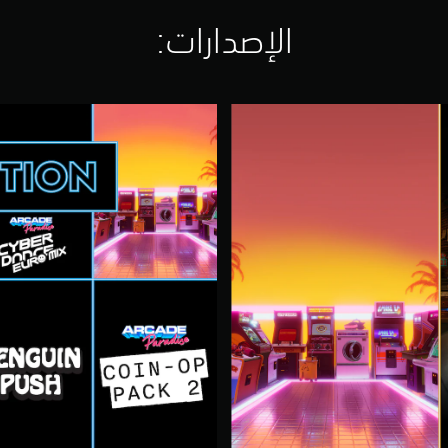
الإصدارات:‏
C
o
m
p
l
e
t
e
E
d
i
t
i
o
n