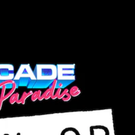
و
ا
رً
ا
م
ن
ط
و
قً
ا
.
ن
ص
و
ص
ا
ل
ت
ر
ج
م