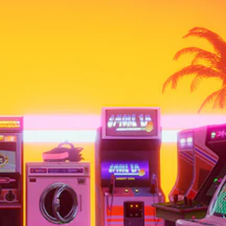
ر
ج
م
ة
ي
م
ك
ن
ك
ا
ل
ل
ع
ب
ب
د
و
ن
ن
ص
و
ص
ا