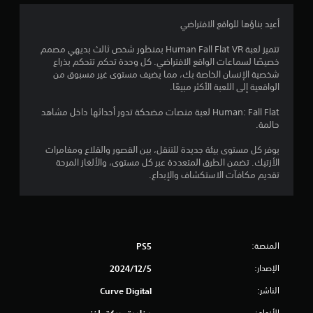
1
أعيد بناؤها للواقع الافتراضي
4
تتميز لعبة Human Fall Flat VR بمنظور شخص ثالث بديهي مصمم
خصيصًا لسماعات الواقع الافتراضي. كل وحدة تحكم تتحكم بذراع
ن
شخصية الإنسان الخاصة بك، مما يضيف مستوى غير مسبوق من
الواقعية إلى اللعبة الأكثر مبيعًا.
ج
Human: Fall Flat لعبة منصات مضحكة تدور أحداثها داخل مشاهد
و
حالمة.
م
يوفر كل مستوى بيئة جديدة للتنقل، بين القصور والقلاع ومغامرات
الأزتيك. تضمن الطرق المتعددة عبر كل مستوى، والألغاز المرحة
م
تقديم مكافآت الاستكشاف والإبداع.
ن
5
المنصة:
PS5
ن
الإصدار:
5‏/12‏/2024
ج
الناشر:
Curve Digital
و
الأنواع: