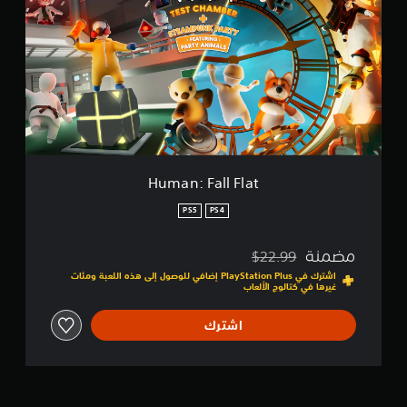
e
a
n
:
F
a
l
l
F
l
a
t
Human: Fall Flat
PS5
PS4
مضمنة
$22.99
مخصوم من السعر الأصلي البالغ $22.99‏
اشترك في PlayStation Plus إضافي للوصول إلى هذه اللعبة ومئات
غيرها في كتالوج الألعاب
اشترك