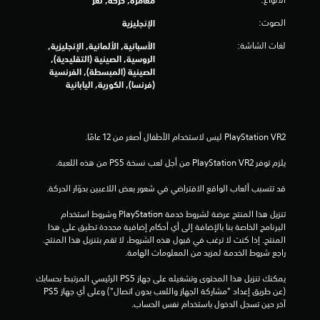
مغامرة, حركة, لغز
م
الصوت:
الإنجليزية
م
لغات الشاشة:
الأسبانية, الألمانية, الإنجليزية,
الروسية, الصينية (التقليدية),
ن
الصينية (المبسطة), الفرنسية
(فرنسا), الكورية, اليابانية
إ
ج
م
يلزم توفر PlayStation VR2 من أجل لعب نسخة PS5 من هذه اللعبة.
ا
قد تتسبب ألعاب الواقع الافتراضي في شعور بعض اللاعبين بدوّار الحركة.
ل
تنزيل هذا المنتج عرضة لشروط خدمة‫ PlayStation وشروط استخدام 
ي
البرنامج الخاصة بنا بالإضافة إلى أي أحكام إضافية محددة تطبق على هذا 
المنتج. إذا كنت لا ترغب في قبول هذه الشروط، لا تقم بتنزيل هذا المنتج. 
راجع شروط الخدمة لمزيد من المعلومات الهامة.
5
يمكنك تنزيل هذا المحتوى وتشغيله على جهاز PS5 الرئيسي المرتبط بحسابك 
3
(عن طريق إعداد "مشاركة الجهاز واللعب بدون اتصال") وعلى أي جهاز PS5 
آخر حين تسجل الدخول باستخدام نفس الحساب.
9