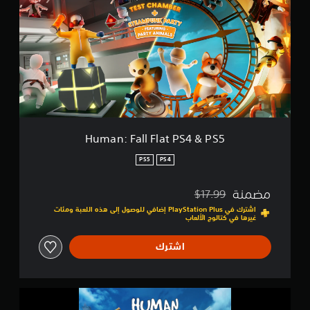
a
ا
n
ل
:
ت
F
ق
a
ي
l
ي
l
م
F
ا
l
ت
a
t
Human: Fall Flat PS4 & PS5
P
S
PS5
PS4
4
&
مضمنة
$17.99
P
مخصوم من السعر الأصلي البالغ $17.99‏
S
اشترك في PlayStation Plus إضافي للوصول إلى هذه اللعبة ومئات
غيرها في كتالوج الألعاب
5
اشترك
H
u