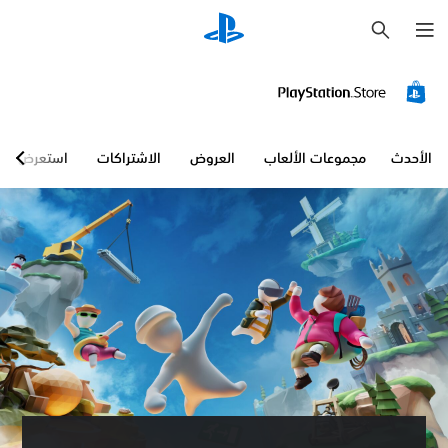
ب
ح
ث
الأحدث
مجموعات الألعاب
العروض
الاشتراكات
استعرض