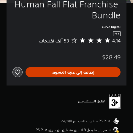
Human Fall Flat Franchise 
Bundle
Curve Digital
PS5
4.14
م
ت
و
$28.49
س
ط
ا
إضافة إلى عربة التسوق
ل
ت
ق
ي
ي
م
تفاعل المستخدمين
4
.
1
4
ن
تدعم إلى ما يصل 8 لاعبين متصلين عن طريق PS Plus‏
ج