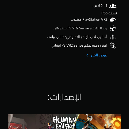
و
م
نسخة PS5‏
م
ن
5
وحدتا التحكم PS VR2 Sense مطلوبتان
ن
ج
أساليب لعب الواقع الافتراضي: جالس، واقف
و
اهتزاز وحدة تحكم PS VR2 Sense اختياري
م
م
عرض الكل
ن
إ
ج
م
ا
ل
ي
الإصدارات:‏
5
3
أ
ل
H
ف
u
م
m
ن