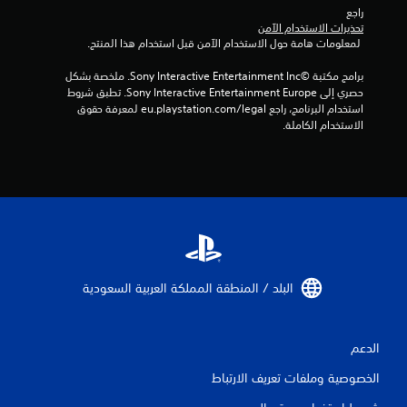
راجع 
0
تحذيرات الاستخدام الآمن
 لمعلومات هامة حول الاستخدام الآمن قبل استخدام هذا المنتج.
1
برامج مكتبة ©Sony Interactive Entertainment Inc. ملخصة بشكل 
م
حصري إلى Sony Interactive Entertainment Europe. تطبق شروط 
استخدام البرنامج، راجع eu.playstation.com/legal لمعرفة حقوق 
ن
الاستخدام الكاملة.
ا
ل
ت
ق
ي
البلد / المنطقة المملكة العربية السعودية‏
ي
الدعم
م
الخصوصية وملفات تعريف الارتباط
ا