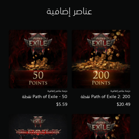
ل
عناصر إضافية
و
ص
و
ل
ا
ل
م
ب
ك
ر
ل
ل
ع
ب
ة
حزمة عناصر إضافية
حزمة عناصر إضافية
P
Path of Exile 2: 200 نقطة
Path of Exile - 50 نقطة
a
$5.59
$20.49
t
h
o
f
E
x
i