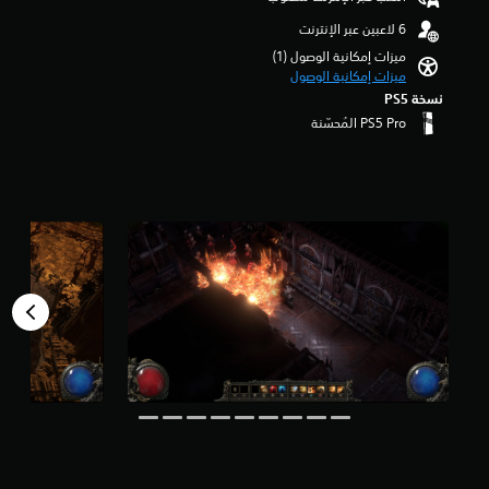
ة
م
.
م
ميزات إمكانية الوصول (1)‏
ن
ميزات إمكانية الوصول
5
ن
نسخة PS5‏
ج
و
م
م
ن
إ
ج
م
ا
ل
ي
8
أ
ل
ف
م
ن
ا