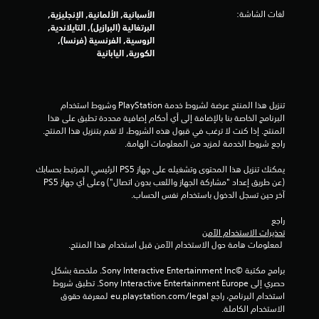
ج
لغات الشاشة:
الأسبانية, الألمانية, الإنجليزية,
البرتغالية (البرازيل), التايلاندية,
م
الروسية, الفرنسية (فرنسا),
الكورية, اليابانية
ا
ل
تنزيل هذا المنتج عرضة لشروط خدمة‫ PlayStation وشروط استخدام 
ي
البرنامج الخاصة بنا بالإضافة إلى أي أحكام إضافية محددة تطبق على هذا 
المنتج. إذا كنت لا ترغب في قبول هذه الشروط، لا تقم بتنزيل هذا المنتج. 
8
راجع شروط الخدمة لمزيد من المعلومات الهامة.
0
يمكنك تنزيل هذا المحتوى وتشغيله على جهاز PS5 الرئيسي المرتبط بحسابك 
(عن طريق إعداد "مشاركة الجهاز واللعب بدون اتصال") وعلى أي جهاز PS5 
7
آخر حين تسجل الدخول باستخدام نفس الحساب.
7
راجع 
تحذيرات الاستخدام الآمن
 لمعلومات هامة حول الاستخدام الآمن قبل استخدام هذا المنتج.
م
برامج مكتبة ©Sony Interactive Entertainment Inc. ملخصة بشكل 
ن
حصري إلى Sony Interactive Entertainment Europe. تطبق شروط 
استخدام البرنامج، راجع eu.playstation.com/legal لمعرفة حقوق 
ا
الاستخدام الكاملة.