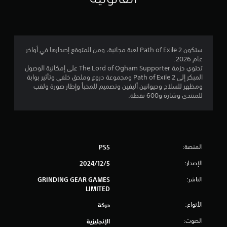
و
م
م
ستكون Path of Exile 2 لعبة مجانية، ومن المتوقع إصدارها في أواخر
عام 2026.
ن
تحتوي حزمة The Lord of Ogham Supporter على إمكانية الوصول
المبكر إلى Path of Exile 2 ومجموعة دروع وملحق خلفي وتأثير بوابة
5
ومظهر للسلاح وحيوانين أليفين وتصميم للمخبأ وإطار صورة ولقب
للمنتدى وشارة و600 نقطة.
ن
ج
و
المنصة:
PS5
م
الإصدار:
5‏/12‏/2024
م
الناشر:
GRINDING GEAR GAMES
LIMITED
ن
الأنواع:
حركة
إ
الصوت:
الإنجليزية