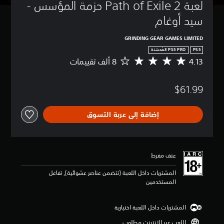
لعبة Path of Exile 2 حزمة المؤسس - 
ت
ي
سيد أوغام
م
ك
GRINDING GEAR GAMES LIMITED
ن
PS5
ك
4.13
خ
م
ف
ت
ض
و
$61.99
و
س
ك
ط
ت
ا
إضافة إلى عربة التسوق
م
ل
أ
ت
ح
ق
ج
ي
ا
ي
عنف مفرط
م
م
ص
4
المشتريات داخل اللعبة (تتضمن عناصر عشوائية), تفاعل
و
.
المستخدمين
ت
1
ف
3
ر
ن
المشتريات داخل اللعبة اختيارية
د
ج
اللعب عبر الإنترنت مطلوب
ي
و