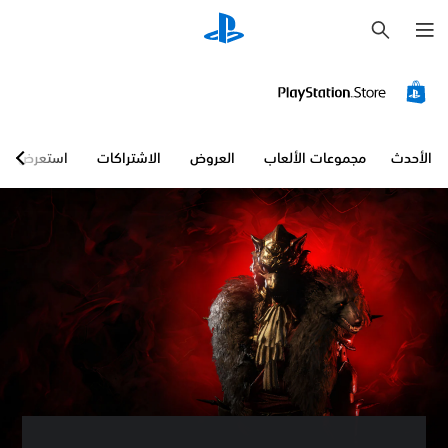
ب
ح
ث
ع
ن
ا
ص
ر
ا
الأحدث
مجموعات الألعاب
العروض
الاشتراكات
استعرض
ل
ت
ح
ك
م
ف
ي
ح
ج
م
ا
ل
ص
و