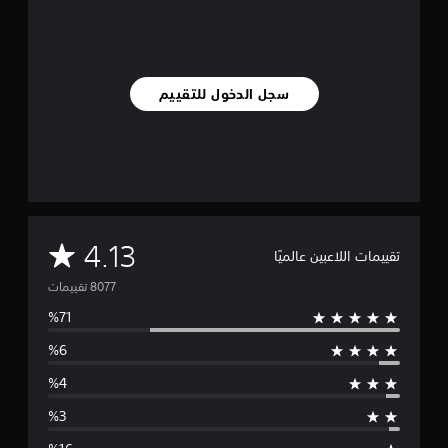
سجل الدخول للتقييم
م
4.13
تقييمات اللاعبين عالميًا
ت
و
س
ط
ا