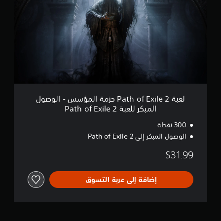
ة
P
a
t
h
o
f
E
x
i
l
لعبة Path of Exile 2 حزمة المؤسس - الوصول
e
المبكر للعبة Path of Exile 2
2
ح
300 نقطة
ز
الوصول المبكر إلى Path of Exile 2
م
ة
$31.99
ا
ل
م
إضافة إلى عربة التسوق
ؤ
س
س
-
ا