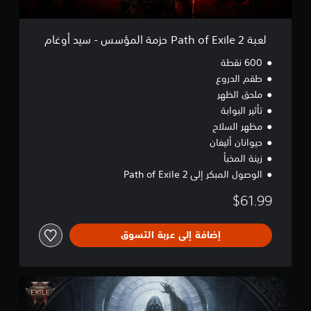
x
i
l
لعبة Path of Exile 2 حزمة المؤسس - سيد أوغام
e
2
600 نقطة
ح
طقم الدروع
ز
ملحق الظهر
م
ة
تأثير البوابة
ا
مظهر السلاح
ل
حيوانان أليفان
م
زينة المخبأ
ؤ
س
الوصول المبكر إلى Path of Exile 2
س
-
$61.99
س
ي
د
إضافة إلى عربة التسوق
أ
و
غ
ل
ا
ع
م
ب