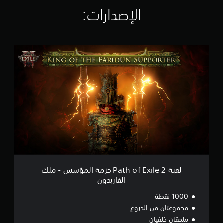
ل
ت
الإصدارات:‏
ق
ي
ي
م
ل
ا
ع
ت
ب
ة
P
a
t
h
o
f
E
x
i
l
لعبة Path of Exile 2 حزمة المؤسس - ملك
e
الفاريدون
2
ح
1000 نقطة
ز
مجموعتان من الدروع
م
ملحقان خلفيان
ة