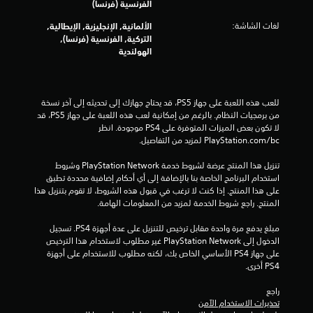
ا
ي
ا
الفرنسية (فرنسا)
م
ق
ت
لغات الشاشة:
الألمانية, الإنجليزية, الإيطالية,
ب
ك
التركية, الفرنسية (فرنسا),
ل
ن
الهولندية
ه
ل
ا
ع
ط
ب
و
ه
للعب هذه اللعبة على جهاز PS5، قد يحتاج جهازك إلى تحديثه إلى آخر نسخة 
ا
ا
من برمجيات النظام. بالرغم من إمكانية لعب هذه اللعبة على جهاز PS5، قد 
ل
ب
لا تكون بعض الميزات المتوفرة على PS4 موجودة. انظر 
ا
د
‎PlayStation.com/bc لمزيد من التفاصيل.
ل
ل
و
تنزيل هذا المنتج عرضة لشروط خدمة PlayStation Network وشروط 
ع
ن
استخدام البرنامج الخاصة بنا بالإضافة إلى أي أحكام إضافية محددة تطبق 
ب
ع
على هذا المنتج. إذا كنت لا ترغب في قبول هذه الشروط، لا تقوم بتنزيل هذا 
ة
ن
المنتج. راجع شروط الخدمة لمزيد من المعلومات الهامة.
ل
ا
ل
ص
مبلغ يدفع مرة واحدة مقابل ترخيص للتنزيل على عدة أجهزة PS4. تسجيل 
ت
ر
الدخول إلى PlayStation Network غير مطلوب لاستخدام هذا الترخيص 
د
ا
على جهاز PS4 الأساسي الخاص بك، لكنه مطلوب للاستخدام على أجهزة 
ر
ل
PS4 أخرى.
ب
ع
ت
راجع 
ل
ح
تحذيرات الاستخدام الآمن
ى
ك