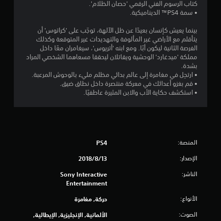
4
ر
كتاب الرسوم الفني الرقمي 'حصان الظلام'.
ي
ا
• سمة PS4™ الديناميكية.
ن
3
ر
ي
ب
بينما يعيش كإنسان بعيدًا عن ظل الآلهة، توجّب على 'كراتوس' أن
2
م
س
يتأقلم مع الأراضي غير المألوفة والتهديدات غير المتوقعة وكذلك
ك
ر
الفرصة الثانية ليكون أبًا. ومع ابنه 'أتريوس'، سيغامران معًا داخل
ن
م
ع
مملكة 'ميدغارد' الوحشية ويقاتلان ليحققا مسعاهما الشخصي المراد
ك
ة
بشدة.
ا
ن
أ
• ارتحِل في مغامرة إلى عالم بدائي مظلم مليء بالوحوش المرعبة.
ل
و
• قم بغزو أعدائك في معركة منتصرة داخل نطاق ضيق.
و
ا
خ
• استكشف حكاية الأب والابن المثيرة عاطفيًا.
ص
ل
و
ل
ا
ل
ل
إ
و
ت
ل
ق
المنصة:
ى
PS4
ت
ق
ب
م
الإصدار:
13‏/8‏/2018
ي
ح
ي
ئ
د
الناشر:
Sony Interactive
ة
و
ي
Entertainment
ل
د
ا
.
الأنواع:
حركة, مغامرة
م
ع
و
الصوت:
الألمانية, الإنجليزية, الإيطالية,