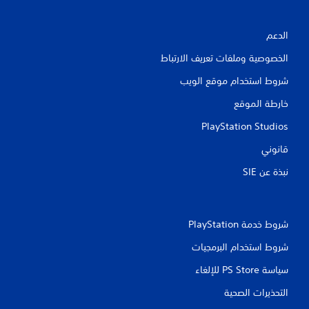
ب
م
د
ؤ
و
ق
الدعم
ن
تً
ا
الخصوصية وملفات تعريف الارتباط
ا
ل
ي
ح
شروط استخدام موقع الويب
ا
م
ك
ج
خارطة الموقع
ن
ة
إ
ك
PlayStation Studios
ل
إ
قانوني
ي
ى
ا
ق
نبذة عن SIE‏
ا
س
ت
ف
ا
خ
ل
د
شروط خدمة PlayStation‏
ا
ل
ع
م
شروط استخدام البرمجيات
ب
ع
ن
ة
سياسة PS Store للإلغاء
ا
م
ؤ
ص
التحذيرات الصحية
ق
ر