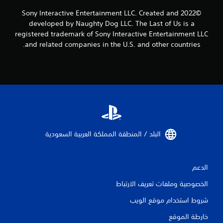
ع
ي
ت
ا
©2022 Sony Interactive Entertainment LLC. Created and
ب
أ
م
ح
developed by Naughty Dog LLC. The Last of Us is a
و
ك
ه
ة
registered trademark of Sony Interactive Entertainment LLC
ا
ن
ا
ا
and related companies in the U.S. and other countries.
ه
ك
ب
ل
ت
ت
د
ب
ز
ق
و
ص
ا
ل
ن
ر
ي
ز
ا
ي
و
ل
ل
ا
ح
ة
ض
ل
د
(
ة
س
غ
م
ا
ر
ط
ت
ل
ع
البلد / المنطقة المملكة العربية السعودية‏
ع
ق
ت
ة
ل
د
ا
ح
ى
م
ل
ك
أ
الدعم
)
ع
م
ز
.
ا
ي
الخصوصية وملفات تعريف الارتباط
ر
م
م
ا
ة
ك
شروط استخدام موقع الويب
ل
ر
ن
ل
م
خارطة الموقع
ك