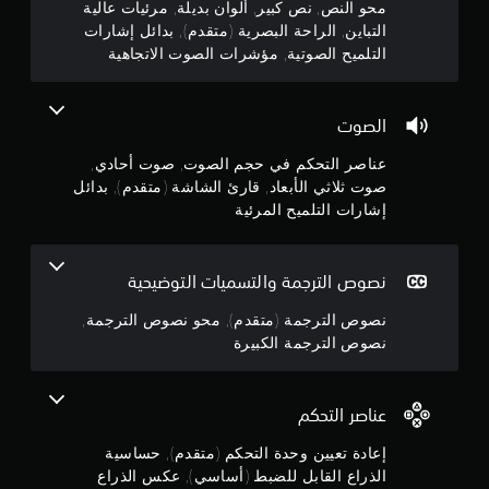
محو النص, نص كبير, ألوان بديلة, مرئيات عالية
و
ك
ل
8
التباين, الراحة البصرية (متقدم), بدائل إشارات
ا
ن
ش
ي
ن
ك
التلميح الصوتية, مؤشرات الصوت الاتجاهية
ا
م
9
ا
ت
ش
ك
ل
ق
ة
ن
ن
ل
م
ب
الصوت
ل
ي
ه
ش
ج
ع
م
ل
ك
عناصر التحكم في حجم الصوت, صوت أحادي,
ة
م
ب
ل
صوت ثلاثي الأبعاد, قارئ الشاشة (متقدم), بدائل
و
ل
س
ك
ه
إشارات التلميح المرئية
ت
ج
ا
ا
م
ع
و
م
ب
ل
ى
ل
د
م
ا
ا
ا
و
نصوص الترجمة والتسميات التوضيحية
ل
ل
ل
ن
ن
ت
ت
ن
نصوص الترجمة (متقدم), محو نصوص الترجمة,
ا
م
ح
ص
نصوص الترجمة الكبيرة
ل
ي
د
5
ا
ي
ي
ض
ل
ل
ز
ن
س
غ
ب
ف
ي
ط
عناصر التحكم
ي
ع
ا
ج
ا
ن
ا
ق
إعادة تعيين وحدة التحكم (متقدم), حساسية
ل
ل
ه
ي
و
الذراع القابل للضبط (أساسي), عكس الذراع
س
ا
ي
و