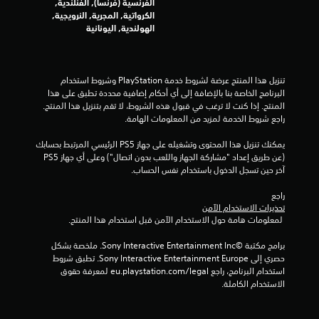
ح
الفرنسية (فرنسا), الفنلندية,
ر
و
ع
د
الكرواتية, المجرية, النرويجية,
ع
م
ل
د
الهولندية, اليونانية
ة
ا
ي
)
أ
ت
ة
.
و
ا
م
خ
ل
ق
تنزيل هذا المنتج عرضة لشروط خدمة‫ PlayStation وشروط استخدام 
ل
س
م
ا
البرنامج الخاصة بنا بالإضافة إلى أي أحكام إضافية محددة تطبق على هذا 
ا
ر
ر
ب
المنتج. إذا كنت لا ترغب في قبول هذه الشروط، لا تقم بتنزيل هذا المنتج. 
ل
ئ
ع
ل
راجع شروط الخدمة لمزيد من المعلومات الهامة.
و
ي
ب
ة
ق
ة
ي
ا
يمكنك تنزيل هذا المحتوى وتشغيله على جهاز PS5 الرئيسي المرتبط بحسابك 
ت
أ
ئ
ل
(عن طريق إعداد "مشاركة الجهاز واللعب بدون اتصال") وعلى أي جهاز PS5 
م
ي
ة
آخر حين تسجل الدخول باستخدام نفس الحساب.
ل
ح
ضً
ا
ع
د
ا
ل
راجع 
و
ب
م
ل
تحذيرات الاستخدام الآمن
د
ة
ن
ع
 لمعلومات هامة حول الاستخدام الآمن قبل استخدام هذا المنتج.
.
(
خ
ب
ل
م
ة
برامج مكتبة ©Sony Interactive Entertainment Inc. ملخصة بشكل 
ا
.
ت
ي
حصري إلى Sony Interactive Entertainment Europe. تطبق شروط 
ل
ق
استخدام البرنامج، راجع eu.playstation.com/legal لمعرفة حقوق 
م
ا
الاستخدام الكاملة.
د
ك
ا
ل
م
ن
ل
ص
)
ل
ر
و