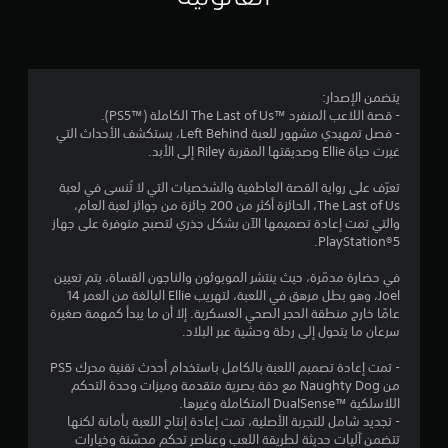
ي
ل
0
ل
ط
ع
ن
ت
ر
ب
م
0
ي
ي
ة
ن
ي
ق
و
ا
ج
9
ة
ا
يتضمن الإصدار:
ل
ب
ا
ل
- قصة اللاعب المنفرد The Last of Us™‎ الكاملة (PS5™‎).
س
أ
م
ل
ت
- فصل تمهيدي مشهور للعبة Left Behind، يستكشف الأحداث التي
ه
ن
ل
ن
غيرت حياة Ellie وصديقتها المقربة Riley إلى الأبد.
ل
ت
ع
ن
ق
ر
و
ب
ل
تعرّف على رواية القصة العاطفية والشخصيات التي لا تُنسى في لعبة
ؤ
ا
.
ا
ف
The Last of Us، الحائزة أكثر من 200 جائزة من جوائز لعبة العام،
ي
ك
ي
والتي تمت إعادة تصميمها الآن بشكل جذري لتصبح متوفرة على جهاز
ة
ب
ل
ا
PlayStation®5.
ب
ا
ف
ل
د
ل
ي
ت
ق
في حضارة مدمّرة، حيث ينتشر الموبوئون والناجون القساة، يتم تعيين
ش
ا
ه
و
Joel، وهو بطل مرهق في اللعبة، لتهريب Ellie البالغة من العمر 14
خ
ا
ئ
ق
ا
عامًا خارج منطقة الحجر الصحي العسكرية. إلا أن ما يبدأ كمهمة صغيرة
ص
ا
ل
ئ
سرعان ما يتحول إلى رحلة وحشية عبر البلاد.
ي
ل
إ
ي
م
ا
م
ش
ب
- تمت إعادة تصميم اللعبة بالكامل باستخدام أحدث تقنية محرك PS5
ت
ط
د
ي
ا
من Naughty Dog مع دقة بصرية متقدمة وميزات وحدة التحكم
و
ا
و
اللاسلكية DualSense™‎ المتكاملة وغيرها.
ر
ا
ل
ن
م
- تجديد شامل للتجربة الأصلية، تمت إعادة إنتاج اللعبة بأمانة لكنها
ا
ل
ب
ا
تتضمن آليات حديثة لطريقة اللعب وعناصر تحكم محسّنة وخيارات
ت
أ
ا