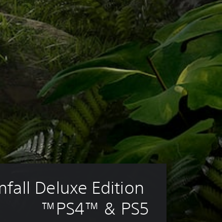
fall Deluxe Edition 
PS4™ & PS5™