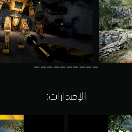
الإصدارات:‏
A
t
o