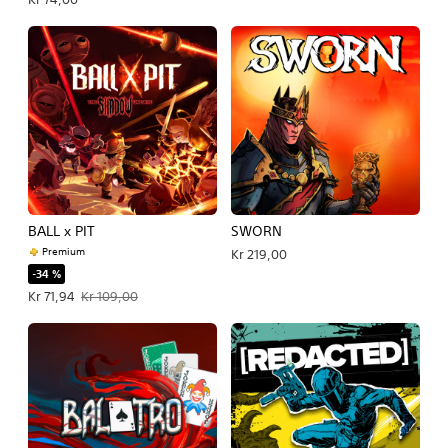
BALL x PIT
SWORN
Premium
Kr 219,00
-34 %
Tilbudspris Kr 71,94. Oprindelig pris Kr 109,00.
Kr 71,94
Kr 109,00