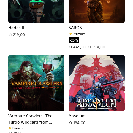
Hades II
SAROS
Premium
Kr 219,00
-25 %
Tilbudspris Kr 445,50. Oprindelig pri
Kr 445,50
Kr 594,00
Vampire Crawlers: The
Absolum
Turbo Wildcard from
Kr 184,00
Vampire Survivors
Premium
Kr 74,00