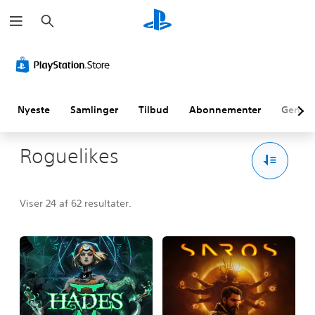
S
ø
g
Nyeste
Samlinger
Tilbud
Abonnementer
Genne
Roguelikes
Viser 24 af 62 resultater.