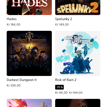
Hades
Spelunky 2
Kr 184,00
Kr 149,00
Darkest Dungeon II
Risk of Rain 2
Kr 334,00
-75 %
Tilbudspris Kr 46,00. Oprindelig pris
Kr 46,00
Kr 184,00