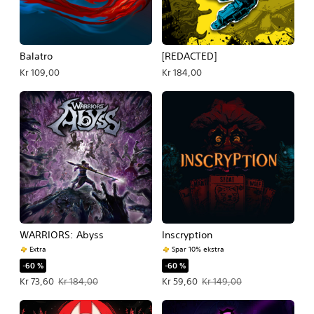
Balatro
[REDACTED]
Kr 109,00
Kr 184,00
WARRIORS: Abyss
Inscryption
Extra
Spar 10% ekstra
-60 %
-60 %
Tilbudspris Kr 73,60. Oprindelig pris Kr 184,00.
Tilbudspris Kr 59,60. Oprindelig pris
Kr 73,60
Kr 184,00
Kr 59,60
Kr 149,00