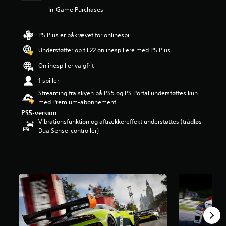
n
In-Game Purchases
g
e
r
PS Plus er påkrævet for onlinespil
4
Understøtter op til 22 onlinespillere med PS Plus
.
0
Onlinespil er valgfrit
2
s
1 spiller
t
Streaming fra skyen på PS5 og PS Portal understøttes kun
j
med Premium-abonnement
e
PS5-version
r
Vibrationsfunktion og aftrækkereffekt understøttes (trådløs
n
DualSense-controller)
e
r
u
d
a
f
f
e
m
s
t