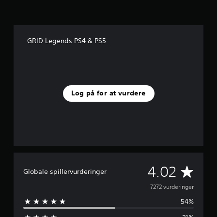
GRID Legends PS4 & PS5
Log på for at vurdere
G
4.02
Globale spillervurderinger
e
7272 vurderinger
54%
n