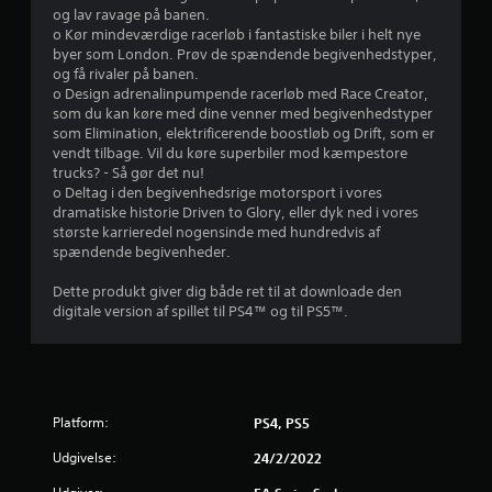
2
og lav ravage på banen.
o Kør mindeværdige racerløb i fantastiske biler i helt nye
s
byer som London. Prøv de spændende begivenhedstyper,
og få rivaler på banen.
t
o Design adrenalinpumpende racerløb med Race Creator,
som du kan køre med dine venner med begivenhedstyper
j
som Elimination, elektrificerende boostløb og Drift, som er
vendt tilbage. Vil du køre superbiler mod kæmpestore
e
trucks? - Så gør det nu!
o Deltag i den begivenhedsrige motorsport i vores
r
dramatiske historie Driven to Glory, eller dyk ned i vores
største karrieredel nogensinde med hundredvis af
n
spændende begivenheder.
e
Dette produkt giver dig både ret til at downloade den
digitale version af spillet til PS4™ og til PS5™.
r
u
d
Platform:
PS4, PS5
a
Udgivelse:
24/2/2022