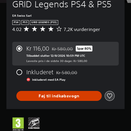
GRID Legends PS4 & PS5
EA Swiss Sarl
PS4
PS5
GRID LEGENDS (PS5)
4.02
7,2K vurderinger
G
e
n
n
Kr 116,00
Kr 580,00
Spar 80%
e
Nedsat fra den normale pris på Kr 580,0
m
Tilbuddet slutter 12/8/2026 10:59 PM UTC
s
Laveste pris i de sidste 30 dage: Kr 580,00
n
Inkluderet
i
Kr 580,00
Nedsat fra den normale pris på Kr 580
t
Inkluderet med EA Play
l
i
g
Føj til indkøbsvogn
v
u
r
d
e
r
i