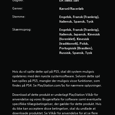
f
Udgiver:
EA Swiss Sarl
f
Genrer:
Kørsel/racerløb
Stemme:
Engelsk, Fransk (Frankrig),
e
Italiensk, Spansk, Tysk
m
Skærmsprog:
Engelsk, Fransk (Frankrig),
Italiensk, Japansk, Kinesisk
s
(forenklet), Kinesisk
(traditionelt), Polsk,
t
Portugisisk (Brasilien),
Russisk, Spansk, Tysk
j
e
Hvis du vil spille dette spil på PS5, skal dit system muligvis 
r
opdateres med den nyeste systemsoftware. Selvom dette spil 
kan spilles på PS5, mangler der muligvis visse funktioner, som 
n
findes på PS4. Se PlayStation.com/bc for nærmere oplysninger.
e
Download af dette produkt er underlagt PlayStation Vilkår for 
anvendelse og vores Brugeraftale for software samt eventuelle 
r
specifikke tillægsbetingelser, der gælder for dette produkt. Hvis 
du ikke kan acceptere disse betingelser, skal du undlade at 
f
downloade produktet. Se Vilkår for anvendelse for at se flere 