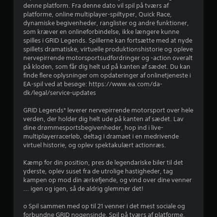
r
denne platform. Fra denne dato vil spil på tværs af
platforme, online multiplayer-spiltyper, Quick Race,
d
dynamiske begivenheder, ranglister og andre funktioner,
som kræver en onlineforbindelse, ikke længere kunne
e
spilles i GRID Legends. Spillerne kan fortsætte med at nyde
spillets dramatiske, virtuelle produktionshistorie og opleve
r
nervepirrende motorsportsudfordringer og -action overalt
på kloden, som får dig helt ud på kanten af sædet. Du kan
i
finde flere oplysninger om opdateringer af onlinetjeneste i
EA-spil ved at besøge: https://www.ea.com/da-
n
dk/legal/service-updates
g
GRID Legends* leverer nervepirrende motorsport over hele
verden, der holder dig helt ude på kanten af sædet. Lav
e
dine drømmesportsbegivenheder, hop ind i live-
multiplayerracerløb, deltag i dramaet i en medrivende
r
virtuel historie, og oplev spektakulært actionræs.
Kæmp for din position, pres de legendariske biler til det
4
yderste, oplev suset fra de utrolige hastigheder, tag
kampen op mod din ærkefjende, og vind over dine venner
.
... igen og igen, så de aldrig glemmer det!
0
o Spil sammen med op til 21 venner i det mest sociale og
forbundne GRID nogensinde. Spil på tværs af platforme,