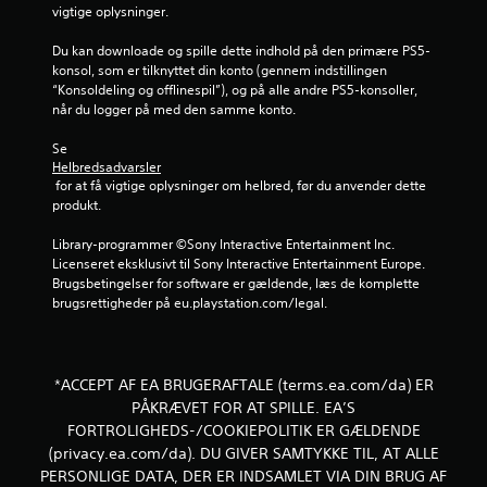
vigtige oplysninger.
r
Du kan downloade og spille dette indhold på den primære PS5-
konsol, som er tilknyttet din konto (gennem indstillingen 
a
“Konsoldeling og offlinespil”), og på alle andre PS5-konsoller, 
når du logger på med den samme konto.
7
Se 
2
Helbredsadvarsler
 for at få vigtige oplysninger om helbred, før du anvender dette 
7
produkt.
2
Library-programmer ©Sony Interactive Entertainment Inc. 
Licenseret eksklusivt til Sony Interactive Entertainment Europe. 
v
Brugsbetingelser for software er gældende, læs de komplette 
brugsrettigheder på eu.playstation.com/legal.
u
r
*ACCEPT AF EA BRUGERAFTALE (terms.ea.com/da) ER
d
PÅKRÆVET FOR AT SPILLE. EA’S
FORTROLIGHEDS-/COOKIEPOLITIK ER GÆLDENDE
e
(privacy.ea.com/da). DU GIVER SAMTYKKE TIL, AT ALLE
r
PERSONLIGE DATA, DER ER INDSAMLET VIA DIN BRUG AF