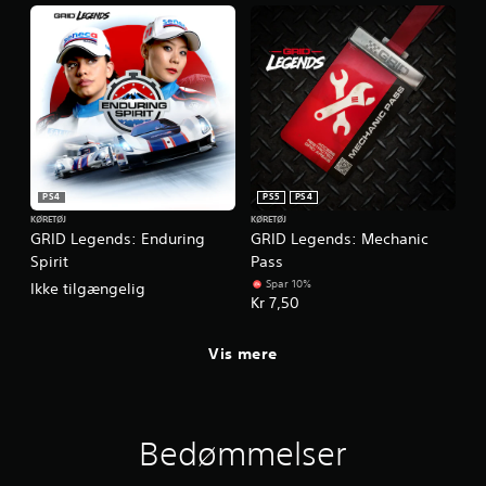
PS4
PS5
PS4
KØRETØJ
KØRETØJ
GRID Legends: Enduring
GRID Legends: Mechanic
Spirit
Pass
Spar 10%
Ikke tilgængelig
Kr 7,50
Vis mere
Bedømmelser