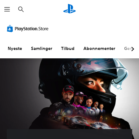
S
ø
g
Nyeste
Samlinger
Tilbud
Abonnementer
Genne