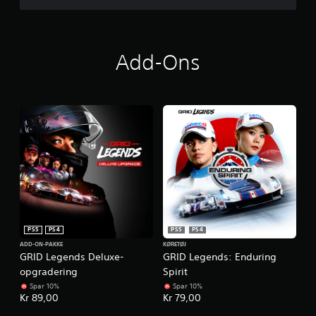
Add-Ons
PS5
PS4
PS5
PS4
ADD-ON-PAKKE
KØRETØJ
GRID Legends Deluxe-
GRID Legends: Enduring
opgradering
Spirit
Spar 10%
Spar 10%
Kr 89,00
Kr 79,00