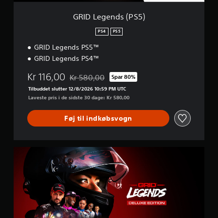
P
S
GRID Legends (PS5)
5
)
PS4
PS5
GRID Legends PS5™
GRID Legends PS4™
Kr 116,00
Kr 580,00
Spar 80%
Nedsat fra den normale pris på Kr 580,00
Tilbuddet slutter 12/8/2026 10:59 PM UTC
Laveste pris i de sidste 30 dage: Kr 580,00
Føj til indkøbsvogn
D
e
l
u
x
e
E
d