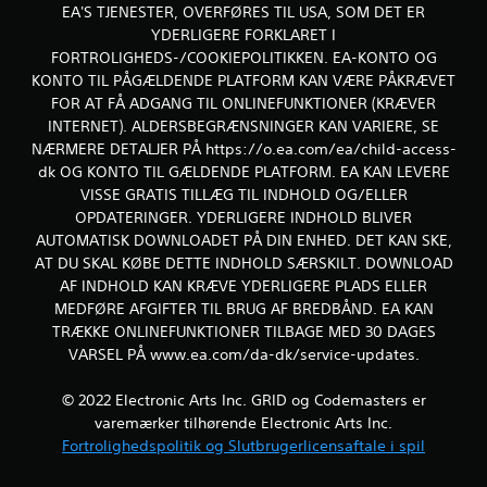
EA'S TJENESTER, OVERFØRES TIL USA, SOM DET ER
i
YDERLIGERE FORKLARET I
FORTROLIGHEDS-/COOKIEPOLITIKKEN. EA-KONTO OG
n
KONTO TIL PÅGÆLDENDE PLATFORM KAN VÆRE PÅKRÆVET
FOR AT FÅ ADGANG TIL ONLINEFUNKTIONER (KRÆVER
g
INTERNET). ALDERSBEGRÆNSNINGER KAN VARIERE, SE
e
NÆRMERE DETALJER PÅ https://o.ea.com/ea/child-access-
dk OG KONTO TIL GÆLDENDE PLATFORM. EA KAN LEVERE
r
VISSE GRATIS TILLÆG TIL INDHOLD OG/ELLER
OPDATERINGER. YDERLIGERE INDHOLD BLIVER
AUTOMATISK DOWNLOADET PÅ DIN ENHED. DET KAN SKE,
AT DU SKAL KØBE DETTE INDHOLD SÆRSKILT. DOWNLOAD
AF INDHOLD KAN KRÆVE YDERLIGERE PLADS ELLER
MEDFØRE AFGIFTER TIL BRUG AF BREDBÅND. EA KAN
TRÆKKE ONLINEFUNKTIONER TILBAGE MED 30 DAGES
VARSEL PÅ www.ea.com/da-dk/service-updates.
© 2022 Electronic Arts Inc. GRID og Codemasters er
varemærker tilhørende Electronic Arts Inc.
Fortrolighedspolitik og Slutbrugerlicensaftale i spil