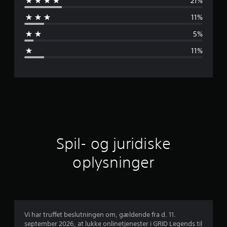
21%
n
11%
e
5%
m
11%
s
n
i
t
l
Spil- og juridiske
i
oplysninger
g
v
u
Vi har truffet beslutningen om, gældende fra d. 11.
september 2026, at lukke onlinetjenester i GRID Legends til