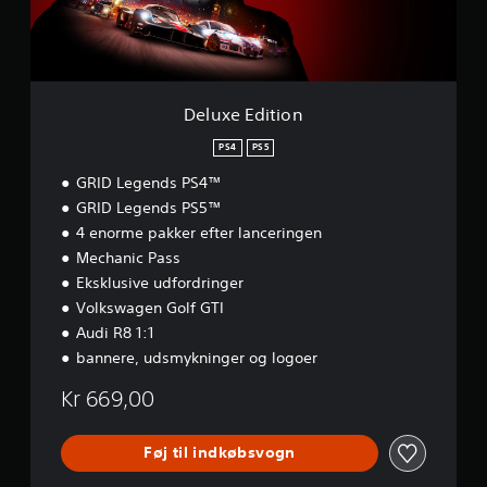
i
t
i
o
n
Deluxe Edition
PS4
PS5
GRID Legends PS4™
GRID Legends PS5™
4 enorme pakker efter lanceringen
Mechanic Pass
Eksklusive udfordringer
Volkswagen Golf GTI
Audi R8 1:1
bannere, udsmykninger og logoer
Kr 669,00
Føj til indkøbsvogn