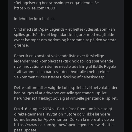
a
*Betingelser og begrænsninger er gældende. Se
l
t
https://x.ea.com/76001
f
e
e
m
s
Indeholder køb i spillet.
f
u
t
l
e
Vind med stil i Apex Legends – et helteskydespil, som kan
e
i
d
spilles gratis* – hvori legendariske figurer med magtfulde
g
e
evner kæmper om rigdom og berømmelse på den yderste
m
h
r
grænse.
e
e
d
s
l
Behersk en konstant voksende liste over forskellige
e
l
legender med komplekst taktisk holdspil og spændende
r
t
e
nye innovationer i denne nyeste udvikling af Battle Royale
f
r
– alt sammen i en barsk verden, hvor alle kneb gælder.
o
s
j
Velkommen til den næste udvikling af helteskydespil.
r
p
a
e
e
Dette spil omfatter valgfrie køb i spillet af virtuel valuta, der
t
c
kan bruges til at erhverve virtuelle genstande i spillet,
i
i
r
herunder et tilfældigt udvalg af virtuelle genstande i spillet.
n
f
v
i
n
Fra d. 6. august 2024 vil Battle Pass Premium blive solgt
e
k
direkte gennem PlayStation™Store og vil ikke længere
r
k
e
kunne købes for Apex-mønter. Du kan få mere at vide på
t
e
https://www.ea.com/games/apex-legends/news/battle-
e
o
r
pass-update.
r