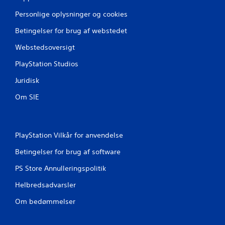
m
v
m
Personlige oplysninger og cookies
æ
u
g
Betingelser for brug af webstedet
n
e
i
l
Webstedsoversigt
k
s
a
e
PlayStation Studios
t
s
i
k
Juridisk
o
o
n
n
Om SIE
.
t
r
o
l
PlayStation Vilkår for anvendelse
.
Betingelser for brug af software
K
PS Store Annulleringspolitik
a
Helbredsadvarsler
n
s
Om bedømmelser
p
i