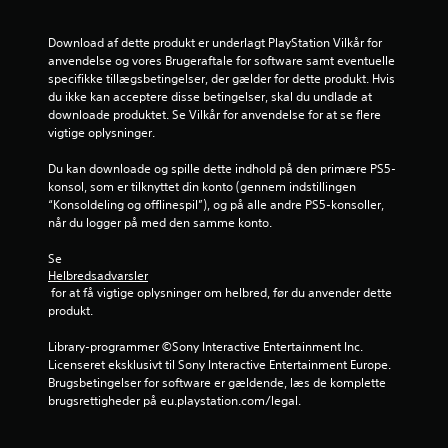
e
b
p
d
e
å
Download af dette produkt er underlagt PlayStation Vilkår for 
v
d
e
anvendelse og vores Brugeraftale for software samt eventuelle 
æ
e
specifikke tillægsbetingelser, der gælder for dette produkt. Hvis 
g
r
r
du ikke kan acceptere disse betingelser, skal du undlade at 
e
e
downloade produktet. Se Vilkår for anvendelse for at se flere 
l
s
vigtige oplysninger.
i
s
H
e
U
Du kan downloade og spille dette indhold på den primære PS5-
n
D
s
konsol, som er tilknyttet din konto (gennem indstillingen 
e
k
“Konsoldeling og offlinespil”), og på alle andre PS5-konsoller, 
g
l
når du logger på med den samme konto.
o
l
e
n
e
Se 
t
r
Helbredsadvarsler
r
r
k
 for at få vigtige oplysninger om helbred, før du anvender dette 
o
o
produkt.
l
r
t
Library-programmer ©Sony Interactive Entertainment Inc. 
D
u
Licenseret eksklusivt til Sony Interactive Entertainment Europe. 
u
d
Brugsbetingelser for software er gældende, læs de komplette 
k
e
brugsrettigheder på eu.playstation.com/legal.
a
n
n
a
s