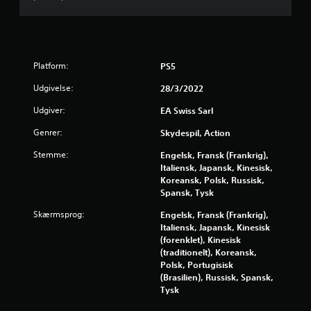
p
e
l
f
p
y
i
s
r
n
n
d
i
Platform:
PS5
a
e
n
.
Udgivelse:
g
28/3/2022
8
e
Udgiver:
EA Swiss Sarl
r
K
4
t
Genrer:
Skydespil, Action
a
i
7
n
l
Stemme:
Engelsk, Fransk (Frankrig),
s
a
Italiensk, Japansk, Kinesisk,
0
p
n
Koreansk, Polsk, Russisk,
d
i
Spansk, Tysk
1
r
l
e
Skærmsprog:
Engelsk, Fransk (Frankrig),
l
6
s
Italiensk, Japansk, Kinesisk
e
p
(forenklet), Kinesisk
s
v
i
(traditionelt), Koreansk,
u
l
Polsk, Portugisisk
d
u
l
(Brasilien), Russisk, Spansk,
e
e
Tysk
n
r
r