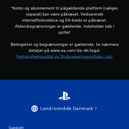
t
p
b
i
*Konto og abonnement til pågældende platform (sælges
r
l
separat) kan være påkrævet. Vedvarende
u
l
internetforbindelse og EA-konto er påkrævet.
g
e
Aldersbegrænsninger er gældende. Indeholder køb i
e
s
spillet.
s
p
t
i
e
l
Betingelser og begrænsninger er gældende. Se nærmere
m
l
detaljer på www.ea.com/da-dk/legal.
m
e
Fortrolighedspolitik og Slutbrugerlicensaftale i spil
e
t
-
u
e
d
l
e
l
n
e
a
r
t
t
b
e
r
k
u
Land/område Danmark
s
g
t
e
k
b
o
e
Support