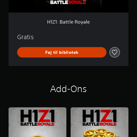
e
R
o
y
H1Z1: Battle Royale
a
l
e
Gratis
Føj til bibliotek
Add-Ons