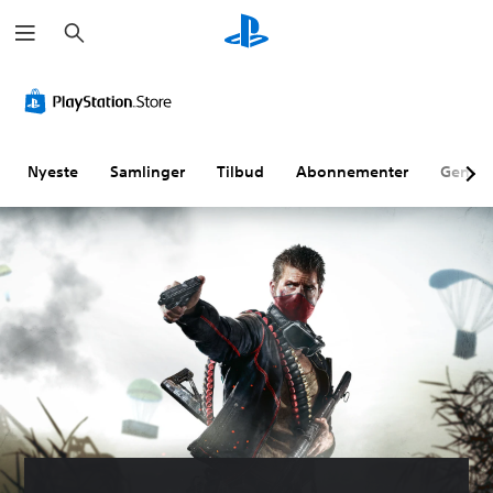
S
ø
g
Nyeste
Samlinger
Tilbud
Abonnementer
Genne