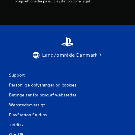
brugsrettigheder på eu.playstation.com/legal.
n
e
r
f
r
Land/område Danmark
a
2
Support
1
Personlige oplysninger og cookies
9
Betingelser for brug af webstedet
Webstedsoversigt
6
PlayStation Studios
8
Juridisk
1
Om SIE