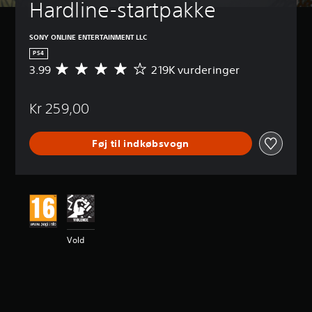
Hardline-startpakke
SONY ONLINE ENTERTAINMENT LLC
PS4
3.99
219K vurderinger
G
e
n
Kr 259,00
n
e
m
Føj til indkøbsvogn
s
n
i
t
l
i
g
v
Vold
u
r
d
e
r
i