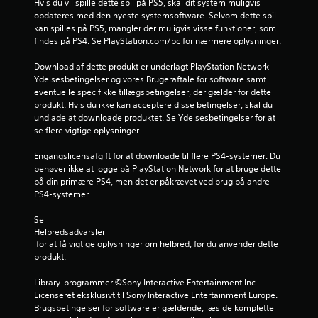
Hvis du vil spille dette spil på PS5, skal dit system muligvis 
u
opdateres med den nyeste systemsoftware. Selvom dette spil 
kan spilles på PS5, mangler der muligvis visse funktioner, som 
d
findes på PS4. Se PlayStation.com/bc for nærmere oplysninger.
a
Download af dette produkt er underlagt PlayStation Network 
Ydelsesbetingelser og vores Brugeraftale for software samt 
eventuelle specifikke tillægsbetingelser, der gælder for dette 
f
produkt. Hvis du ikke kan acceptere disse betingelser, skal du 
undlade at downloade produktet. Se Ydelsesbetingelser for at 
f
se flere vigtige oplysninger.
e
Engangslicensafgift for at downloade til flere PS4-systemer. Du 
behøver ikke at logge på PlayStation Network for at bruge dette 
m
på din primære PS4, men det er påkrævet ved brug på andre 
PS4-systemer.
s
Se 
t
Helbredsadvarsler
 for at få vigtige oplysninger om helbred, før du anvender dette 
j
produkt.
e
Library-programmer ©Sony Interactive Entertainment Inc. 
Licenseret eksklusivt til Sony Interactive Entertainment Europe. 
r
Brugsbetingelser for software er gældende, læs de komplette 