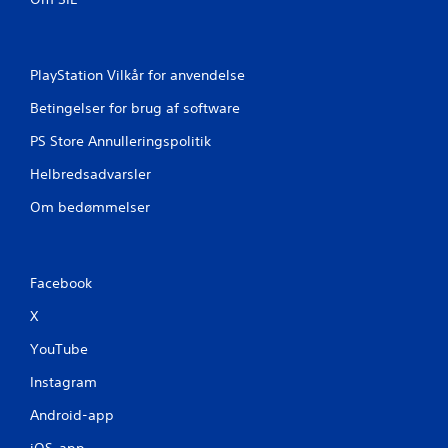
v
u
PlayStation Vilkår for anvendelse
r
Betingelser for brug af software
d
PS Store Annulleringspolitik
e
Helbredsadvarsler
r
Om bedømmelser
i
n
Facebook
g
X
e
YouTube
r
Instagram
Android-app