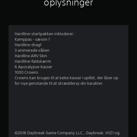
oplysninger
g
v
u
Hardline-startpakken inkluderer:
Kamppas - sæson 1
r
Hardline-dragt
3 animerede våben
d
Hardline ARV Skin
Hardline-faldskærm
e
6 Apocalypse-kasser
1000 Crowns
r
Crowns kan bruges til at købe kasser i spillet, der låser op
for nye genstande til at skræddersy din karakter.
i
n
g
e
r
©2018 Daybreak Game Company LLC., Daybreak, H1Z1 og