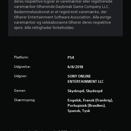
deres respektive logoer er varemærker eller registrerede
varemærker tilhørende Daybreak Game Company LLC.
3
Bedømmelsesikonet er et registreret varemærke, der
tilhører Entertainment Software Association. Alle øvrige
.
varemærker og selskabsnavne tilhører deres respektive
ejere. Alle rettigheder forbeholdes.
9
9
s
Platform:
PS4
t
Udgivelse:
6/8/2018
j
Udgiver:
SONY ONLINE
ENTERTAINMENT LLC
e
Genrer:
Skydespil, Skydespil
r
Skærmsprog:
Engelsk, Fransk (Frankrig),
n
Portugisisk (Brasilien),
Spansk, Tysk
e
r