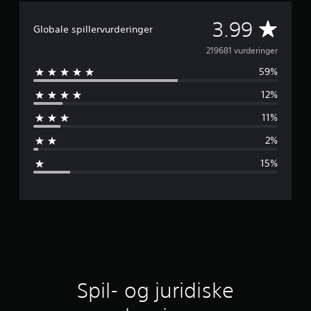
G
3.99
Globale spillervurderinger
e
219681 vurderinger
59%
n
12%
n
11%
e
2%
m
15%
s
n
i
t
l
Spil- og juridiske
i