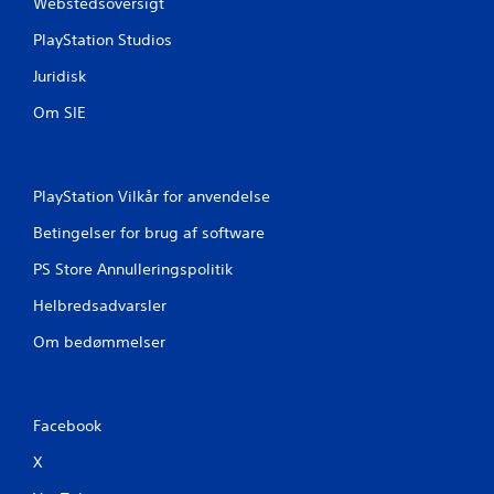
Webstedsoversigt
l
l
PlayStation Studios
e
s
Juridisk
p
i
Om SIE
l
l
e
t
PlayStation Vilkår for anvendelse
u
d
Betingelser for brug af software
e
n
PS Store Annulleringspolitik
a
Helbredsadvarsler
t
b
Om bedømmelser
r
u
g
e
t
Facebook
o
X
u
c