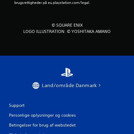
n
brugsrettigheder på eu.playstation.com/legal.
t
r
o
© SQUARE ENIX
l
LOGO ILLUSTRATION: © YOSHITAKA AMANO
f
u
n
k
t
i
o
n
e
Land/område Danmark
r
D
u
k
Support
a
n
Personlige oplysninger og cookies
s
Betingelser for brug af webstedet
p
i