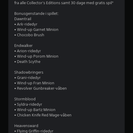
fra alle Collector's Editions samt 30 dage med gratis spil*
s
e
s
o
s
Bonusgenstande i spillet:
m
u
t
Dawntrail
k
d
• Ark-ridedyr
u
j
e
• Wind-up Garnet Minion
n
• Chocobo Brush
n
n
e
b
e
Endwalker
e
m
r
• Arion-ridedyr
v
e
• Wind-up Porom Minion
d
æ
• Death Scythe
n
f
g
ø
e
Shadowbringers
e
r
l
• Grani-ridedyr
e
s
• Wind-up Fran Minion
r
v
• Revolver Gunbreaker-våben
e
i
s
f
s
Stormblood
k
u
• Syldra-ridedyr
r
o
e
• Wind-up Bartz Minion
l
n
• Chicken Knife Red Mage-våben
a
t
t
u
r
Heavensward
4
b
o
• Flying Griffin-ridedyr