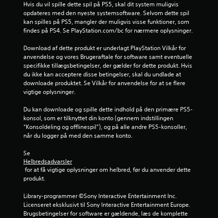
Hvis du vil spille dette spil på PS5, skal dit system muligvis 
K
opdateres med den nyeste systemsoftware. Selvom dette spil 
a
kan spilles på PS5, mangler der muligvis visse funktioner, som 
n
findes på PS4. Se PlayStation.com/bc for nærmere oplysninger.
s
p
Download af dette produkt er underlagt PlayStation Vilkår for 
i
anvendelse og vores Brugeraftale for software samt eventuelle 
l
specifikke tillægsbetingelser, der gælder for dette produkt. Hvis 
du ikke kan acceptere disse betingelser, skal du undlade at 
l
downloade produktet. Se Vilkår for anvendelse for at se flere 
e
vigtige oplysninger.
s
u
Du kan downloade og spille dette indhold på den primære PS5-
d
konsol, som er tilknyttet din konto (gennem indstillingen 
e
“Konsoldeling og offlinespil”), og på alle andre PS5-konsoller, 
n
når du logger på med den samme konto.
t
o
Se 
Helbredsadvarsler
u
 for at få vigtige oplysninger om helbred, før du anvender dette 
c
produkt.
h
-
Library-programmer ©Sony Interactive Entertainment Inc. 
k
Licenseret eksklusivt til Sony Interactive Entertainment Europe. 
o
Brugsbetingelser for software er gældende, læs de komplette 