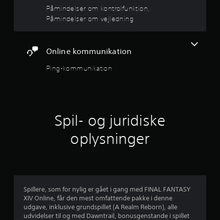
p
r
Påmindelser om kontrolfunktion,
p
e
o
Påmindelser om vejledning
e
g
r
r
e
p
f
å
n
Online kommunikation
f
s
e
a
Ping-kommunikation
e
k
m
t
m
r
e
e
r
t
u
u
i
n
Spil- og juridiske
d
d
d
.
e
oplysninger
r
a
g
K
a
f
a
m
n
e
f
s
p
Spillere, som for nylig er gået i gang med FINAL FANTASY
p
l
e
XIV Online, får den mest omfattende pakke i denne
i
a
udgave, inklusive grundspillet (A Realm Reborn), alle
l
y
m
udvidelser til og med Dawntrail, bonusgenstande i spillet
l
,