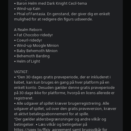
e
l
• Baron Helm med Dark Knight Cecil-tema
6
h
• Wind-up Kain
D
a
• Phial of Fantasia. En genstand, der giver dig en enkelt
u
g
5
mulighed for at redigere din figurs udseende.
k
.
a
5
A Realm Reborn
n
• Fat Chocobo-ridedyr
s
5
• Coeurl-ridedyr
p
• Wind-up Moogle Minion
i
v
• Baby Behemoth Minion
l
• Behemoth Barding
l
u
• Helm of Light
e
s
r
VIGTIGT:
p
• *Den 30-dages gratis prøveperiode, der er inkluderet i
i
d
købet, kan kun bruges én gang på hver platform på en
l
enkelt konto. Desuden gælder denne gratis prøveperiode
l
e
på 30 dage ikke for platforme, hvorpå en licens allerede er
e
registreret.
t
r
• Alle udgaver af spillet kræver brugerregistrering. Alle
u
udgaver af spillet, ud over den gratis prøveversion, kræver
d
i
et aktivt betalingsabonnement for at spille.
e
*Der gælder aldersbegrænsninger og andre vilkår og
n
betingelser. • Læs vilkår og betingelser på
n
a
https://sqex.to/ffxiv_agreement samt brugsvilkår for