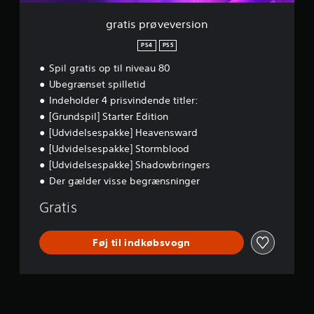
f
e
y
o
r
t
gratis prøveversion
r
s
t
s
i
PS4
PS5
e
t
o
r
å
Spil gratis op til niveau 80
n
u
f
Ubegrænset spilletid
n
a
d
Indeholder 4 prisvindende titler:
r
t
v
[Grundspil] Starter Edition
i
e
[Udvidelsespakke] Heavensward
m
r
[Udvidelsespakke] Stormblood
e
f
n
o
[Udvidelsespakke] Shadowbringers
u
r
Der gælder visse begrænsninger
e
a
r
t
Gratis
n
s
e
p
u
i
Føj til indkøbsvogn
d
l
e
l
n
e
a
s
t
p
h