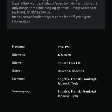
t
Square Enix-konti på https://sqex.to/ffxiv_terms for at få
g
b
oplysninger om tilmelding og tjeneste. Besøg webstedet
r
for FINAL FANTASY XIV på
e
u
https://www.finalfantasyxiv.com/ for at få yderligere
g
information
r
e
b
e
v
æ
g
Platform:
PS4, PS5
e
l
Udgivelse:
1/7/2024
s
Udgiver:
Square Enix LTD
e
s
Genrer:
Rollespil, Rollespil
k
o
Stemme:
Engelsk, Fransk (Frankrig),
n
Japansk, Tysk
t
r
Skærmsprog:
Engelsk, Fransk (Frankrig),
o
Japansk, Tysk
l
.