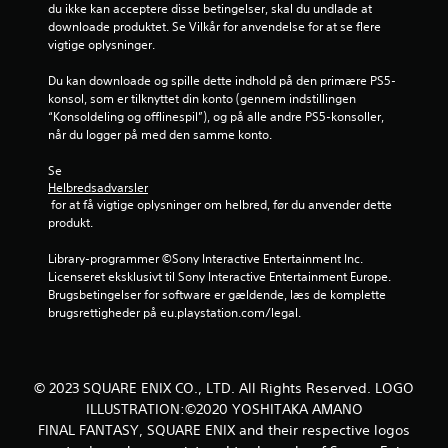
v
s
p
du ikke kan acceptere disse betingelser, skal du undlade at 
o
i
downloade produktet. Se Vilkår for anvendelse for at se flere 
t
f
u
l
vigtige oplysninger.
e
f
l
r
l
r
e
Du kan downloade og spille dette indhold på den primære PS5-
i
(
s
konsol, som er tilknyttet din konto (gennem indstillingen 
n
b
d
p
“Konsoldeling og offlinespil”), og på alle andre PS5-konsoller, 
e
a
i
når du logger på med den samme konto.
s
s
e
l
p
i
l
Se 
i
r
s
Helbredsadvarsler
e
l
 for at få vigtige oplysninger om helbred, før du anvender dette 
t
)
)
produkt.
i
u
.
S
d
p
Library-programmer ©Sony Interactive Entertainment Inc. 
n
e
i
Licenseret eksklusivt til Sony Interactive Entertainment Europe. 
M
n
l
Brugsbetingelser for software er gældende, læs de komplette 
a
g
a
l
brugsrettigheder på eu.playstation.com/legal.
t
n
e
b
e
u
t
r
e
o
u
r
m
l
g
© 2023 SQUARE ENIX CO., LTD. All Rights Reserved. LOGO
f
l
e
ILLUSTRATION:©2020 YOSHITAKA AMANO
a
a
b
FINAL FANTASY, SQUARE ENIX and their respective logos
t
g
e