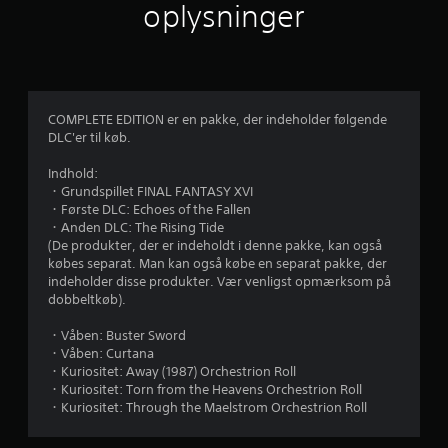
e
oplysninger
r
s
t
e
r
k
i
p
f
u
r
d
i
r
i
i
n
a
f
g
d
d
.
t
t
e
s
n
COMPLETE EDITION er en pakke, der indeholder følgende
a
.
t
å
DLC'er til køb.
ø
r
f
K
r
s
Indhold:
r
o
a
・Grundspillet FINAL FANTASY XVI
f
e
m
・Første DLC: Echoes of the Fallen
n
l
h
・Anden DLC: The Rising Tide
e
s
s
e
(De produkter, der er indeholdt i denne pakke, kan også
p
e
l
købes separat. Man kan også købe en separat pakke, der
m
i
,
s
indeholder disse produkter. Vær venligst opmærksom på
l
s
t
dobbeltkøb).
s
l
å
u
e
d
n
・Våben: Buster Sword
t
s
e
d
・Våben: Curtana
b
e
u
・Kuriositet: Away (1987) Orchestrion Roll
j
l
r
・Kuriositet: Torn from the Heavens Orchestrion Roll
d
i
g
・Kuriositet: Through the Maelstrom Orchestrion Roll
e
e
v
a
n
e
m