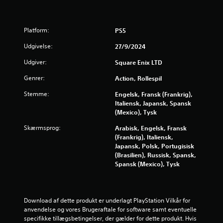
b
r
r
e
e
n
p
n
v
e
l
Platform:
PS5
æ
m
a
e
g
m
y
Udgivelse:
27/9/2024
e
e
e
r
a
l
l
Udgiver:
Square Enix LTD
t
l
s
f
l
e
Genrer:
Action, Rollespil
e
æ
r
s
Stemme:
Engelsk, Fransk (Frankrig),
r
s
f
k
Italiensk, Japansk, Spansk
e
i
o
(Mexico), Tysk
a
.
l
n
m
Skærmsprog:
Arabisk, Engelsk, Fransk
t
5
v
B
(Frankrig), Italiensk,
i
r
Japansk, Polsk, Portugisisk
i
s
1
o
(Brasilien), Russisk, Spansk,
l
n
l
Spansk (Mexico), Tysk
l
i
4
D
n
e
u
g
7
d
k
(
t
a
Download af dette produkt er underlagt PlayStation Vilkår for 
k
9
e
n
anvendelse og vores Brugeraftale for software samt eventuelle 
u
k
s
specifikke tillægsbetingelser, der gælder for dette produkt. Hvis 
n