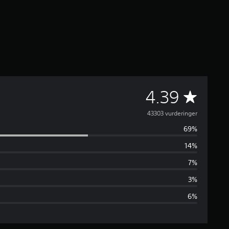
G
4.39
e
43303 vurderinger
69%
n
14%
n
7%
e
3%
6%
m
s