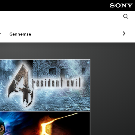
S
ø
g
r
Gennemse