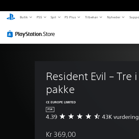
Butik
PS5
Spil
PS Plus
Tilbehør
Nyheder
Suppo
Resident Evil – Tre i
pakke
CE EUROPE LIMITED
PS4
4.39
43K vurdering
G
e
n
Kr 369,00
n