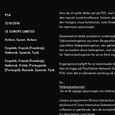
Hvis du vil spille dette spil på PS5, ska
PS4
den nyeste systemsoftware. Selvom dett
der muligvis visse funktioner, som find
12/9/2016
for nærmere oplysninger.
CE EUROPE LIMITED
Download af dette produkt er underlagt
Action, Gyser, Action
Ydelsesbetingelser og vores Brugeraftal
specifikke tillægsbetingelser, der gælder
Engelsk, Fransk (Frankrig),
kan acceptere disse betingelser, skal d
Italiensk, Spansk, Tysk
Se Ydelsesbetingelser for at se flere vi
Engelsk, Fransk (Frankrig),
Engangslicensafgift for at downloade ti
Italiensk, Polsk, Portugisisk
ikke at logge på PlayStation Network fo
(Portugal), Russisk, Spansk, Tysk
PS4, men det er påkrævet ved brug på 
Se 
Helbredsadvarsler
 for at få vigtige oplysninger om helbre
Library-programmer ©Sony Interactive E
eksklusivt til Sony Interactive Entertai
software er gældende, læs de komplette
eu.playstation.com/legal.