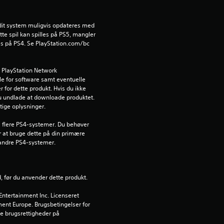
e
r
l dit system muligvis opdateres med 
e spil kan spilles på PS5, mangler 
i
es på PS4. Se PlayStation.com/bc 
n
 PlayStation Network 
e for software samt eventuelle 
g
 for dette produkt. Hvis du ikke 
u undlade at downloade produktet. 
e
gtige oplysninger.
r
l flere PS4-systemer. Du behøver 
r at bruge dette på din primære 
andre PS4-systemer.
4
.
d, før du anvender dette produkt.
3
ntertainment Inc. Licenseret 
nment Europe. Brugsbetingelser for 
9
 brugsrettigheder på 