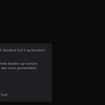
n
i
t
l
i
4, Resident Evil 5 og Resident
g
ende fjender og monstre,
v
dig den mest gennemførte
u
r
d
 Tysk"