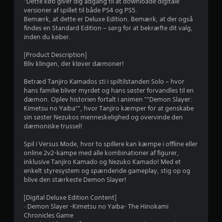
u
"Dette køb giver dig adgang til at downloade digitale
versioner af spillet til både PS4 og PS5.
r
Bemærk, at dette er Deluxe Edition. Bemærk, at der også
findes en Standard Edition – sørg for at bekræfte dit valg,
d
inden du køber.
e
[Product Description]
Bliv klingen, der kløver dæmoner!
r
Betræd Tanjiro Kamados sti i spiltilstanden Solo – hvor
i
hans familie bliver myrdet og hans søster forvandles til en
dæmon. Oplev historien fortalt i animen ""Demon Slayer:
n
Kimetsu no Yaiba"", hvor Tanjiro kæmper for at genskabe
sin søster Nezukos menneskelighed og overvinde den
g
dæmoniske trussel!
e
Spil i Versus Mode, hvor to spillere kan kæmpe i offline eller
online 2v2-kampe med alle kombinationer af figurer,
r
inklusive Tanjiro Kamado og Nezuko Kamado! Med et
enkelt styresystem og spændende gameplay, stig op og
blive den stærkeste Demon Slayer!
4
[Digital Deluxe Edition Content]
.
· Demon Slayer -Kimetsu no Yaiba- The Hinokami
Chronicles Game
5