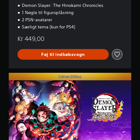
r
Demon Slayer: The Hinokami Chronicles
1 Nøgle til figuroplåsning
2 PSN-avatarer
Særligt tema (kun for PS4)
Kr 449,00
Føj til indkøbsvogn
D
i
g
i
t
a
l
D
e
l
u
x