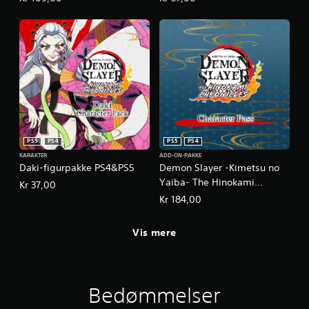
udvidelsespakke
PS5
PS4
PS5
PS4
KARAKTER
ADD-ON-PAKKE
Daki-figurpakke PS4&PS5
Demon Slayer -Kimetsu no
Yaiba- The Hinokami
Kr 37,00
Chronicles Figurpas
Kr 184,00
PS4&PS5
Vis mere
Bedømmelser