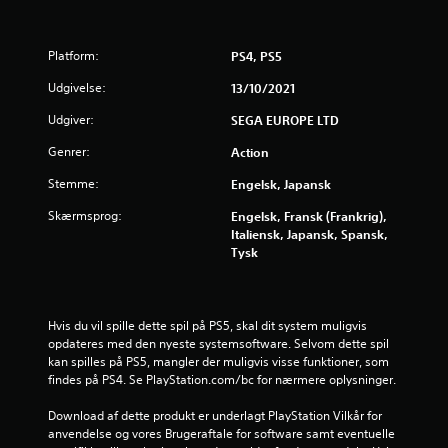
f
r
Platform:
PS4, PS5
Udgivelse:
13/10/2021
a
Udgiver:
SEGA EUROPE LTD
1
Genrer:
Action
6
Stemme:
Engelsk, Japansk
7
Skærmsprog:
Engelsk, Fransk (Frankrig),
Italiensk, Japansk, Spansk,
0
Tysk
2
v
Hvis du vil spille dette spil på PS5, skal dit system muligvis 
opdateres med den nyeste systemsoftware. Selvom dette spil 
u
kan spilles på PS5, mangler der muligvis visse funktioner, som 
findes på PS4. Se PlayStation.com/bc for nærmere oplysninger.
r
Download af dette produkt er underlagt PlayStation Vilkår for 
d
anvendelse og vores Brugeraftale for software samt eventuelle 