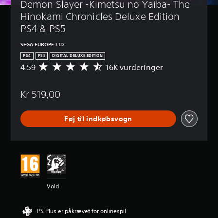
Demon Slayer -Kimetsu no Yaiba- The 
Hinokami Chronicles Deluxe Edition 
PS4 & PS5
SEGA EUROPE LTD
PS4
PS5
DIGITAL DELUXE EDITION
4.59
16K vurderinger
G
e
n
Kr 519,00
n
e
m
Føj til indkøbsvogn
s
n
i
t
l
i
g
v
Vold
u
r
d
PS Plus er påkrævet for onlinespil
e