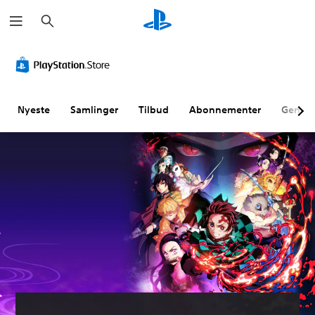
S
ø
g
Nyeste
Samlinger
Tilbud
Abonnementer
Genne