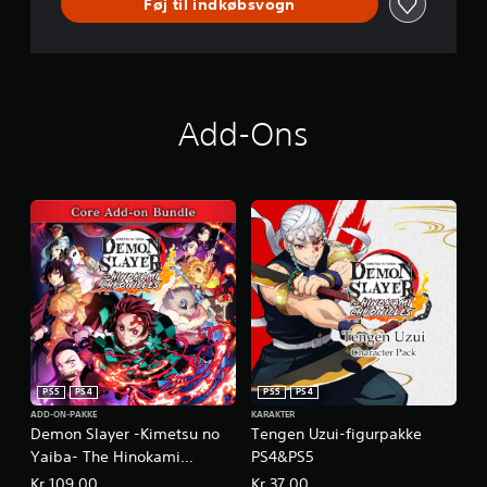
Føj til indkøbsvogn
Add-Ons
PS5
PS4
PS5
PS4
ADD-ON-PAKKE
KARAKTER
Demon Slayer -Kimetsu no
Tengen Uzui-figurpakke
Yaiba- The Hinokami
PS4&PS5
Chronicles, Core-
Kr 109,00
Kr 37,00