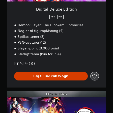
e
E
Digital Deluxe Edition
d
i
PS4
PS5
t
Demon Slayer: The Hinokami Chronicles
i
o
Nøgler til figuroplåsning (4)
n
Spilkostumer (3)
PSN-avatarer (12)
Slayer-point (8.000 point)
Særligt tema (kun for PS4)
Kr 519,00
Føj til indkøbsvogn
U
l
t
i
m