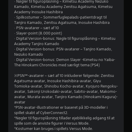
· Nøgler til figuroplåsning – Kimetsu Academy Nezuko
Kamado, Kimetsu Academy Zenitsu Agatsuma, Kimetsu
9
Academy Inosuke Hashibira
· Spilkostumer – Sommerfuglepalads-patientdragt til
s
Tanjiro Kamado, Zenitsu Agatsuma, Inosuke Hashibira
· PSN-avatarer – sæt af 10
t
· Slayer-point (8.000 point)
· Digital Version-bonus: Nøgle til figuroplåsning – Kimetsu
j
Academy Tanjiro Kamado
· Digital Version-bonus: PSN-avatarer – Tanjiro Kamado,
e
Nezuko Kamado
· Digital Version-bonus: Demon Slayer -Kimetsu no Yaiba-
r
The Hinokami Chronicles med særligt tema (PS4)
n
※PSN℠-avatarer – sæt af 10 inkluderer følgende: Zenitsu
Agatsuma-avatar, Inosuke Hashibira-avatar, Giyu
e
Tomioka-avatar, Shinobu Kocho-avatar, Kyojuro Rengoku-
avatar, Sakonji Urokodaki-avatar, Sabito-avatar, Makomo-
r
avatar, Murata-avatar, Tanjiro Kamado (Hinokami Kagura)-
avatar
u
*PSN-avatar-illustrationer er baseret på 3D-modeller i
spillet skabt af CyberConnect2.
d
*Nøgler til figuroplåsning tillader øjeblikkelig adgang til at
spille som de anviste figurer i Versus Mode.
a
*Kostumer kan bruges i spillets Versus Mode.