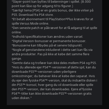
*Slayer-point kan byttes til belønninger i spillet. (8.000
f
point kan låse op for adgang til to figurer.)
*Særligt tema (PS4) er en gratis bonus, der ikke virker på
f
PS5. Download fra PS4 store.
*Et betalt abonnement til PlayStation®Plus kræves for at
e
spille Versus Mode online.
*Den seneste patch er påkrævet for at få adgang til at spille
online.
m
*Indhold/specifikationer kan ændres uden varsel.
*Digital Version-bonusser er permanente bonusser.
s
*Bonusserne kan tilbydes på et senere tidspunkt.
*Nogle af genstandene inkluderet i dette sæt kan fås via
t
andre produkter. Pas på ikke at købe det samme flere
gange.
j
*Gemte data og trofæer kan ikke deles mellem PS4 og PS5.
*Hvis du allerede ejer PS4™-versionen af dette spil, kan du
e
downloade PS5™-versionen uden yderligere
omkostninger; du behøver ikke at købe den separat. Hvis
r
du ejer den fysiske PS4™-version, skal du indsætte disken i
din PS5™-konsol, hver gang du vil downloade eller spille
n
den PS5™-version, der kan downloades. Ejere af fysiske
PS4™-titler kan ikke downloade PS5™-versionen gratis
e
uden disken."
r