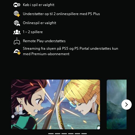
r
Køb i spil er valgfrit
i
Understøtter op til 2 onlinespillere med PS Plus
n
g
Onlinespil er valgfrit
e
r
1 – 2 spillere
4
Remote Play understøttes
.
5
Streaming fra skyen på PS5 og PS Portal understøttes kun
9
med Premium-abonnement
s
t
j
e
r
n
e
r
u
d
a
f
f
e
m