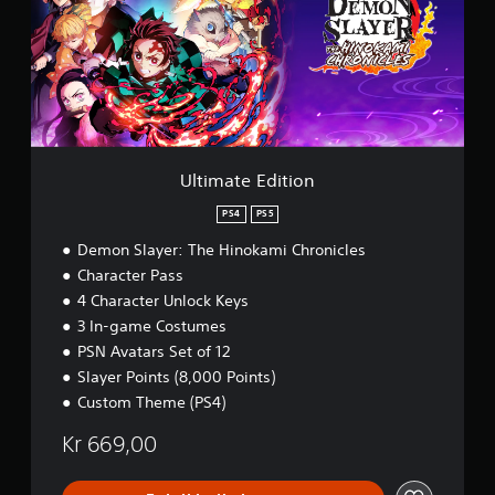
a
t
e
E
d
i
t
i
o
Ultimate Edition
n
PS4
PS5
Demon Slayer: The Hinokami Chronicles
Character Pass
4 Character Unlock Keys
3 In-game Costumes
PSN Avatars Set of 12
Slayer Points (8,000 Points)
Custom Theme (PS4)
Kr 669,00