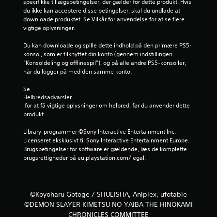
specifikke tillægsbetingelser, der gælder for dette produkt. Hvis 
e
du ikke kan acceptere disse betingelser, skal du undlade at 
downloade produktet. Se Vilkår for anvendelse for at se flere 
r
vigtige oplysninger.
i
Du kan downloade og spille dette indhold på den primære PS5-
konsol, som er tilknyttet din konto (gennem indstillingen 
n
“Konsoldeling og offlinespil”), og på alle andre PS5-konsoller, 
når du logger på med den samme konto.
g
Se 
e
Helbredsadvarsler
 for at få vigtige oplysninger om helbred, før du anvender dette 
produkt.
r
Library-programmer ©Sony Interactive Entertainment Inc. 
Licenseret eksklusivt til Sony Interactive Entertainment Europe. 
Brugsbetingelser for software er gældende, læs de komplette 
brugsrettigheder på eu.playstation.com/legal.
©Koyoharu Gotoge / SHUEISHA, Aniplex, ufotable
©DEMON SLAYER KIMETSU NO YAIBA THE HINOKAMI
CHRONICLES COMMITTEE