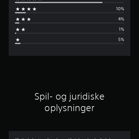
n
10%
n
4%
e
1%
m
5%
s
n
i
t
l
Spil- og juridiske
i
oplysninger
g
v