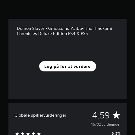
Demon Slayer -Kimetsu no Yaiba- The Hinokami
Chronicles Deluxe Edition PS4 & PS5
Log på for at vurdere
G
4.59
Globale spillervurderinger
e
16702 vurderinger
80%