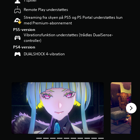
1 spiller
i
Remote Play understøttes
n
g
Streaming fra skyen på PS5 og PS Portal understøttes kun
e
med Premium-abonnement
r
PS5-version
3
Vibrationsfunktion understøttes (trådløs DualSense-
.
controller)
9
PS4-version
2
DUALSHOCK 4-vibration
s
t
j
e
r
n
e
r
u
d
a
f
f
e
m