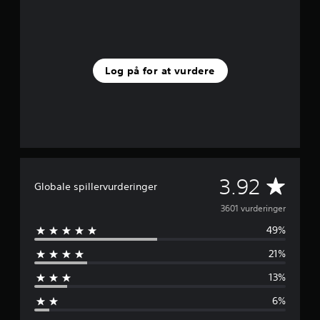
Log på for at vurdere
G
3.92
Globale spillervurderinger
e
3601 vurderinger
49%
n
21%
n
13%
e
6%
m