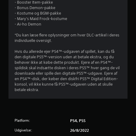
- Booster Item-pakke
r
- Bonus Demon-pakke
- Kostume og BGM-pakke
i
- Mary's Maid Frock-kostume
- Ai-ho Demon
n
*Du kan læse flere oplysninger om hver DLC-artikel i deres
g
individuelle oversigt.
e
Hvis du allerede ejer PS4™-udgaven af spillet, kan du få
den digitale PS5™-version uden at betale ekstra, og du
r
behøver ikke at købe dette produkt. Ejere af en PS4™-
spildisk skal indsætte disken i deres PS5™ hver gang de vil
downloade eller spille den digitale PS5™-udgave. Ejere af
3
en PS4™-disk, der køber den diskfri PS5™ Digital Edition-
konsol, vil ikke kunne få PS5™-udgaven uden at skulle
.
betale ekstra.
9
2
s
Platform:
PS4, PS5
t
Udgivelse:
26/8/2022