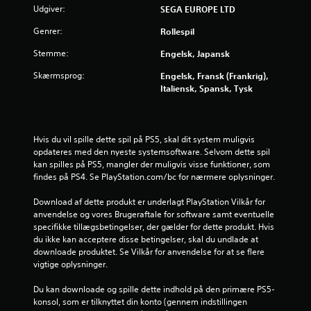
Udgiver:
SEGA EUROPE LTD
j
Genrer:
Rollespil
e
Stemme:
Engelsk, Japansk
r
Skærmsprog:
Engelsk, Fransk (Frankrig),
n
Italiensk, Spansk, Tysk
e
Hvis du vil spille dette spil på PS5, skal dit system muligvis 
r
opdateres med den nyeste systemsoftware. Selvom dette spil 
kan spilles på PS5, mangler der muligvis visse funktioner, som 
u
findes på PS4. Se PlayStation.com/bc for nærmere oplysninger.
d
Download af dette produkt er underlagt PlayStation Vilkår for 
anvendelse og vores Brugeraftale for software samt eventuelle 
a
specifikke tillægsbetingelser, der gælder for dette produkt. Hvis 
du ikke kan acceptere disse betingelser, skal du undlade at 
f
downloade produktet. Se Vilkår for anvendelse for at se flere 
vigtige oplysninger.
f
Du kan downloade og spille dette indhold på den primære PS5-
e
konsol, som er tilknyttet din konto (gennem indstillingen 