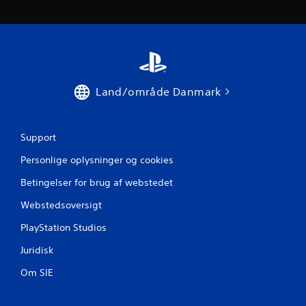
3
6
0
1
Land/område Danmark
v
u
Support
r
Personlige oplysninger og cookies
Betingelser for brug af webstedet
d
Webstedsoversigt
e
PlayStation Studios
r
Juridisk
i
Om SIE
n