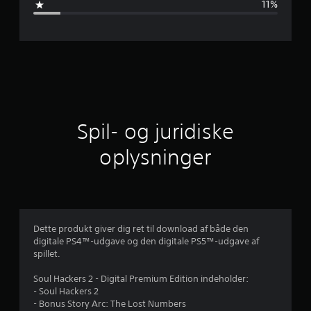
11%
s
n
i
t
l
Spil- og juridiske
i
oplysninger
g
v
u
Dette produkt giver dig ret til download af både den
digitale PS4™-udgave og den digitale PS5™-udgave af
r
spillet.
d
Soul Hackers 2 - Digital Premium Edition indeholder:
- Soul Hackers 2
e
- Bonus Story Arc: The Lost Numbers