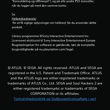
“Konsoldeling og offlinespil”), og på alle andre PS5-konsoller, 
m
når du logger på med den samme konto.
s
Se 
Helbredsadvarsler
t
 for at få vigtige oplysninger om helbred, før du anvender dette 
produkt.
j
Library-programmer ©Sony Interactive Entertainment Inc. 
e
Licenseret eksklusivt til Sony Interactive Entertainment Europe. 
Brugsbetingelser for software er gældende, læs de komplette 
r
brugsrettigheder på eu.playstation.com/legal.
n
e
© ATLUS. © SEGA. All rights reserved. ATLUS and SEGA are
registered in the U.S. Patent and Trademark Office. ATLUS
r
and the ATLUS logo are either registered trademarks or
trademarks of ATLUS Co., Ltd. SEGA and Soul Hackers 2 are
f
either registered trademarks or trademarks of SEGA
CORPORATION or its affiliates.
r
Fortrolighedspolitik og Slutbrugerlicensaftale i spil
a