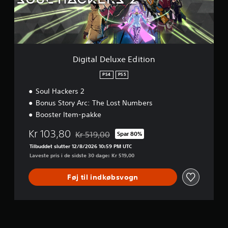
D
e
l
u
x
e
E
Digital Deluxe Edition
d
i
PS4
PS5
t
Soul Hackers 2
i
o
Bonus Story Arc: The Lost Numbers
n
Booster Item-pakke
Kr 103,80
Kr 519,00
Spar 80%
Nedsat fra den normale pris på Kr 519,00
Tilbuddet slutter 12/8/2026 10:59 PM UTC
Laveste pris i de sidste 30 dage: Kr 519,00
Føj til indkøbsvogn