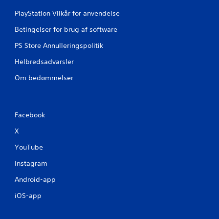
g
PlayStation Vilkår for anvendelse
e
Betingelser for brug af software
r
PS Store Annulleringspolitik
Helbredsadvarsler
Om bedømmelser
Facebook
X
YouTube
Instagram
Android-app
iOS-app