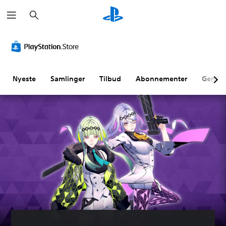
S
ø
g
Nyeste
Samlinger
Tilbud
Abonnementer
Genne