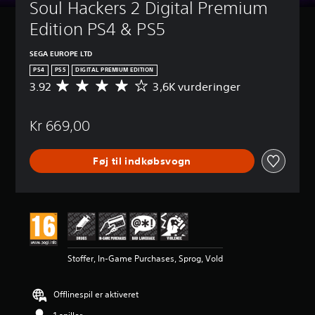
Soul Hackers 2 Digital Premium 
Edition PS4 & PS5
SEGA EUROPE LTD
PS4
PS5
DIGITAL PREMIUM EDITION
3.92
3,6K vurderinger
G
e
n
Kr 669,00
n
e
m
Føj til indkøbsvogn
s
n
i
t
l
i
g
v
Stoffer, In-Game Purchases, Sprog, Vold
u
r
d
Offlinespil er aktiveret
e
r