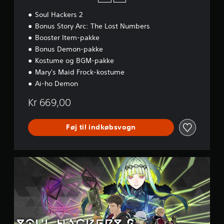
i
Soul Hackers 2
t
i
Bonus Story Arc: The Lost Numbers
o
Booster Item-pakke
n
Bonus Demon-pakke
Kostume og BGM-pakke
Mary's Maid Frock-kostume
Ai-ho Demon
Kr 669,00
Føj til indkøbsvogn
D
i
g
i
t
a
l