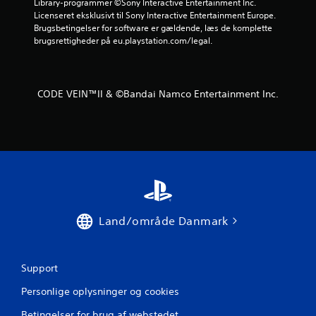
Library-programmer ©Sony Interactive Entertainment Inc. 
5
Licenseret eksklusivt til Sony Interactive Entertainment Europe. 
Brugsbetingelser for software er gældende, læs de komplette 
6
brugsrettigheder på eu.playstation.com/legal.
v
u
CODE VEIN™II & ©Bandai Namco Entertainment Inc.
r
d
e
r
i
Land/område Danmark
n
g
Support
Personlige oplysninger og cookies
e
Betingelser for brug af webstedet