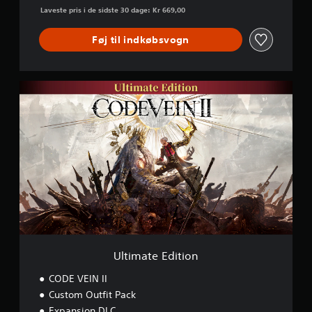
Laveste pris i de sidste 30 dage: Kr 669,00
Føj til indkøbsvogn
U
l
t
i
m
a
t
e
E
d
i
t
i
o
Ultimate Edition
n
CODE VEIN II
Custom Outfit Pack
Expansion DLC