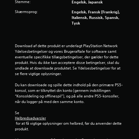
Stemme:
Engelsk, Japansk
t
Skærmsprog:
Engelsk, Fransk (Frankrig),
j
Italiensk, Russisk, Spansk,
Tysk
e
r
Download af dette produkt er underlagt PlayStation Network 
n
Ydelsesbetingelser og vores Brugeraftale for software samt 
eventuelle specifikke tillægsbetingelser, der gælder for dette 
e
produkt. Hvis du ikke kan acceptere disse betingelser, skal du 
undlade at downloade produktet. Se Ydelsesbetingelser for at 
r
se flere vigtige oplysninger.
f
Du kan downloade og spille dette indhold på den primære PS5-
konsol, som er tilknyttet din konto (gennem indstillingen 
r
“Konsoldeling og offlinespil”), og på alle andre PS5-konsoller, 
når du logger på med den samme konto.
a
Se 
Helbredsadvarsler
5
 for at få vigtige oplysninger om helbred, før du anvender dette 
produkt.
5