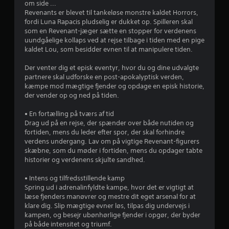
om side ...
n
Revenants er blevet til tankeløse monstre kaldet Horrors,
fordi Luna Rapacis pludselig er dukket op. Spilleren skal
g
som en Revenant-jæger sætte en stopper for verdenens
uundgåelige kollaps ved at rejse tilbage i tiden med en pige
e
kaldet Lou, som besidder evnen til at manipulere tiden.
r
Der venter dig et episk eventyr, hvor du og dine udvalgte
partnere skal udforske en post-apokalyptisk verden,
kæmpe mod mægtige fjender og opdage en episk historie,
3
der vender op og ned på tiden.
.
• En fortælling på tværs af tid
Drag ud på en rejse, der spænder over både nutiden og
8
fortiden, mens du leder efter spor, der skal forhindre
verdens undergang. Lav om på vigtige Revenant-figurers
6
skæbne, som du møder i fortiden, mens du opdager tabte
historier og verdenens skjulte sandhed.
s
• Intens og tilfredsstillende kamp
t
Spring ud i adrenalinfyldte kampe, hvor det er vigtigt at
læse fjenders manøvrer og mestre dit eget arsenal for at
j
klare dig. Slip mægtige evner løs, tilpas dig undervejs i
kampen, og besejr ubønhørlige fjender i opgør, der byder
e
på både intensitet og triumf.