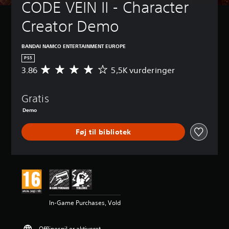
CODE VEIN II - Character 
Creator Demo
BANDAI NAMCO ENTERTAINMENT EUROPE
PS5
3.86
5,5K vurderinger
G
e
n
Gratis
n
e
Demo
m
s
Føj til bibliotek
n
i
t
l
i
g
v
u
In-Game Purchases, Vold
r
d
e
Offlinespil er aktiveret