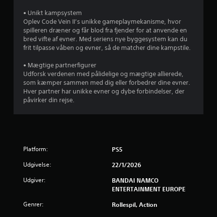
r
• Unikt kampsystem
Oplev Code Vein II’s unikke gameplaymekanisme, hvor
n
spilleren dræner og får blod fra fjender for at anvende en
bred vifte af evner. Med seriens nye byggesystem kan du
e
frit tilpasse våben og evner, så de matcher dine kampstile.
r
• Mægtige partnerfigurer
Udforsk verdenen med pålidelige og mægtige allierede,
u
som kæmper sammen med dig eller forbedrer dine evner.
Hver partner har unikke evner og dybe forbindelser, der
d
påvirker din rejse.
a
f
Platform:
PS5
f
Udgivelse:
22/1/2026
e
Udgiver:
BANDAI NAMCO
m
ENTERTAINMENT EUROPE
Genrer:
Rollespil, Action
s