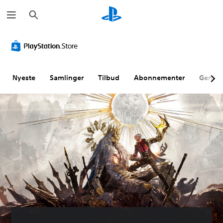
S
ø
g
Nyeste
Samlinger
Tilbud
Abonnementer
Genne