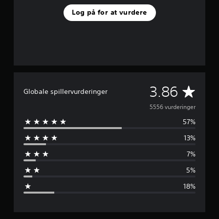
Log på for at vurdere
G
3.86
Globale spillervurderinger
e
5556 vurderinger
57%
n
13%
n
7%
e
5%
m
18%
s
n