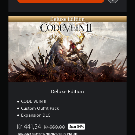
r
e
a
D
t
e
o
l
r
u
D
x
e
e
m
E
o
d
i
t
i
o
n
Deluxe Edition
CODE VEIN II
Custom Outfit Pack
Expansion DLC
Kr 441,54
Kr 669,00
Spar 34%
Nedsat fra den normale pris på Kr 669,00
Tilbuddet slutter 12/8/2026 10:59 PM UTC