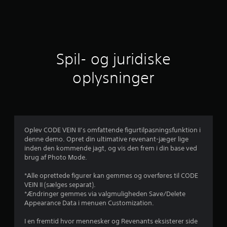
i
t
l
Spil- og juridiske
i
oplysninger
g
v
u
Oplev CODE VEIN II’s omfattende figurtilpasningsfunktion i
denne demo. Opret din ultimative revenant-jæger lige
r
inden den kommende jagt, og vis den frem i din base ved
brug af Photo Mode.
d
*Alle oprettede figurer kan gemmes og overføres til CODE
e
VEIN II (sælges separat).
*Ændringer gemmes via valgmuligheden Save/Delete
r
Appearance Data i menuen Customization.
i
I en fremtid hvor mennesker og Revenants eksisterer side