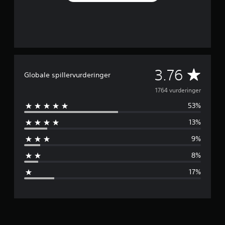
G
3.76
Globale spillervurderinger
e
1764 vurderinger
53%
n
13%
n
9%
e
8%
m
17%
s
n
i