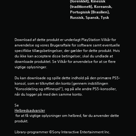
(forenklet), Kinesisk
j
(traditionelt), Koreansk,
Portugisisk (Brasilien),
e
Russisk, Spansk, Tysk
r
n
Download af dette produkt er underlagt PlayStation Vilkår for 
anvendelse og vores Brugeraftale for software samt eventuelle 
e
specifikke tillægsbetingelser, der gælder for dette produkt. Hvis 
du ikke kan acceptere disse betingelser, skal du undlade at 
r
downloade produktet. Se Vilkår for anvendelse for at se flere 
vigtige oplysninger.
f
Du kan downloade og spille dette indhold på den primære PS5-
r
konsol, som er tilknyttet din konto (gennem indstillingen 
“Konsoldeling og offlinespil”), og på alle andre PS5-konsoller, 
a
når du logger på med den samme konto.
1
Se 
Helbredsadvarsler
 for at få vigtige oplysninger om helbred, før du anvender dette 
7
produkt.
6
Library-programmer ©Sony Interactive Entertainment Inc. 