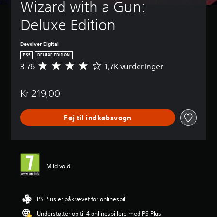
Wizard with a Gun: 
Deluxe Edition
Devolver Digital
PS5
DELUXE EDITION
3.76
1,7K vurderinger
G
e
n
Kr 219,00
n
e
m
Føj til indkøbsvogn
s
n
i
t
l
i
Mild vold
g
v
u
r
PS Plus er påkrævet for onlinespil
d
Understøtter op til 4 onlinespillere med PS Plus
e