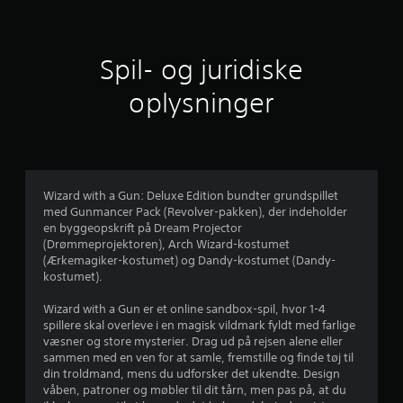
t
l
Spil- og juridiske
i
oplysninger
g
v
u
Wizard with a Gun: Deluxe Edition bundter grundspillet
med Gunmancer Pack (Revolver-pakken), der indeholder
r
en byggeopskrift på Dream Projector
(Drømmeprojektoren), Arch Wizard-kostumet
d
(Ærkemagiker-kostumet) og Dandy-kostumet (Dandy-
kostumet).
e
Wizard with a Gun er et online sandbox-spil, hvor 1-4
r
spillere skal overleve i en magisk vildmark fyldt med farlige
væsner og store mysterier. Drag ud på rejsen alene eller
i
sammen med en ven for at samle, fremstille og finde tøj til
din troldmand, mens du udforsker det ukendte. Design
n
våben, patroner og møbler til dit tårn, men pas på, at du