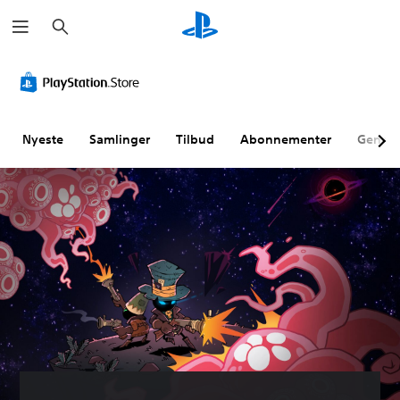
S
ø
g
Nyeste
Samlinger
Tilbud
Abonnementer
Genne