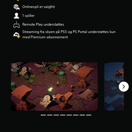
r
Onlinespil er valgfrit
i
n
1 spiller
g
Remote Play understøttes
e
r
Streaming fra skyen på PS5 og PS Portal understøttes kun
3
med Premium-abonnement
.
7
6
s
t
j
e
r
n
e
r
u
d
a
f
f
e
m