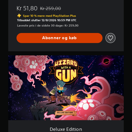
Kr 51,80
Kr 259,00
Nedsat fra den normale pris på Kr 259,00
Spar 10 % mere med PlayStation Plus
Tilbuddet slutter 12/8/2026 10:59 PM UTC
Laveste pris i de sidste 30 dage: Kr 259,00
Abonner og køb
D
e
l
u
x
e
E
d
i
t
i
o
n
Deluxe Edition