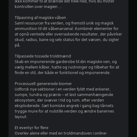
ikke kommer til at brænde det hele ned, hvis du mister
g
kontrollen over magien ...
e
Tilpasning af magiske våben
Saml ressourcer fra verden, og fremstil unik og magisk
r
ammunition til dit våbenarsenal. Kombinér elementer for
at opnå ventede eller overraskende resultater, der påvirker
skud, radius, bane og selv status for det væsen, du sigter
3
på.
.
Tilpassede tossede troldmænd
Skab en imponerende garderobe til din magiske ven, og
7
vælg mellem kåber, hatte og rustninger og tilbehør for at
finde en stil, der både er funktionel og imponerende.
6
Processuelt genererede biomer
s
Udforsk nye sektioner i en verden fyldt med ørkener,
sumpe, tundra og prærie – et løst sammenhængende
t
økosystem, der svæver i tid og rum, efter verden
eksploderede. Sæt komiske angreb i gang bag tårnets
j
trygge mure for at nulstille verden og ændre banernes
layout.
e
Et eventyr for flere
r
Overlev alene eller med en troldmandsven i online-