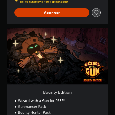
spil og hundredvis flere i spilkataloget
r
Abonner
B
o
u
n
t
y
E
d
i
t
i
o
n
Bounty Edition
Wizard with a Gun for PS5™
Gunmancer Pack
Bounty Hunter Pack