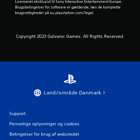
Licenseret eksklusivt til Sony Interactive Entertainment Europe. 
4
Brugsbetingelser for software er gældende, læs de komplette 
brugsrettigheder på eu.playstation.com/legal.
v
u
Copyright 2023 Galvanic Games. All Rights Reserved.
r
d
e
r
i
Land/område Danmark
n
g
Support
e
Personlige oplysninger og cookies
r
Betingelser for brug af webstedet