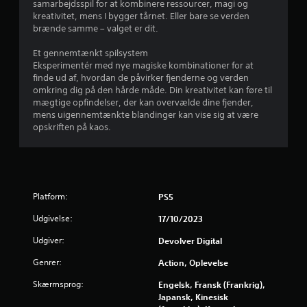
samarbejdsspil for at kombinere ressourcer, magi og
n
kreativitet, mens I bygger tårnet. Eller bare se verden
brænde samme – valget er dit.
e
Et gennemtænkt spilsystem
r
Eksperimentér med nye magiske kombinationer for at
finde ud af, hvordan de påvirker fjenderne og verden
u
omkring dig på den hårde måde. Din kreativitet kan føre til
mægtige opfindelser, der kan overvælde dine fjender,
d
mens uigennemtænkte blandinger kan vise sig at være
opskriften på kaos.
a
f
f
Platform:
PS5
e
Udgivelse:
17/10/2023
m
Udgiver:
Devolver Digital
Genrer:
Action, Oplevelse
s
Skærmsprog:
Engelsk, Fransk (Frankrig),
t
Japansk, Kinesisk