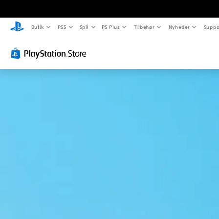
Butik
PS5
Spil
PS Plus
Tilbehør
Nyheder
Suppo