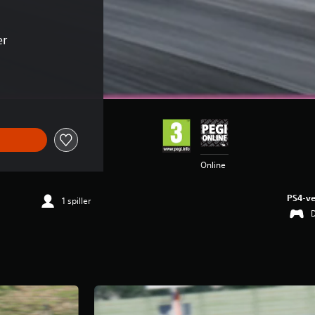
er
Kr 219,00
Online
PS4-ve
1 spiller