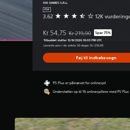
505 GAMES S.R.L.
PS4
3.62
12K vurdering
G
e
n
Kr 54,75
Kr 219,00
Spar 75%
n
Nedsat fra den normale pris på 
e
Tilbuddet slutter 12/8/2026 10:59 PM UTC
m
Laveste pris i de sidste 30 dage: Kr 219,00
s
n
Føj til indkøbsvogn
i
t
l
i
g
PS Plus er påkrævet for onlinespil
v
Understøtter op til 16 onlinespillere med PS Plus
u
r
d
e
r
i
n