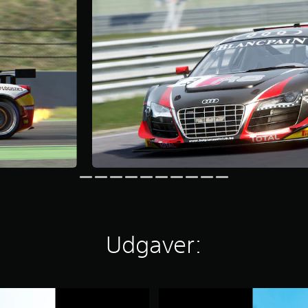
Udgaver:
A
s