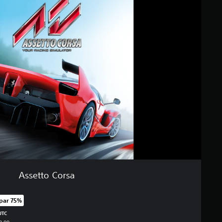
Assetto Corsa
par 75%
 normale pris på Kr 219,00
UTC
9,00