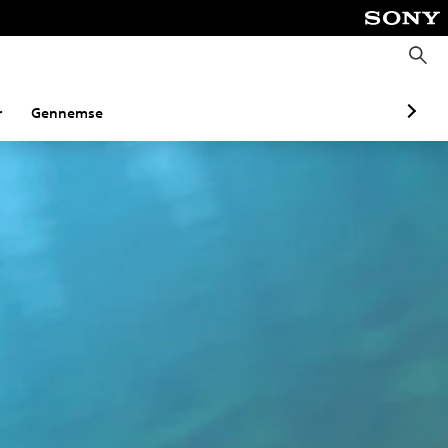
S
ø
g
r
Gennemse