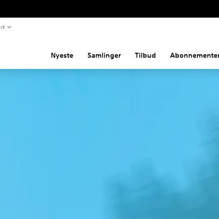
rt
Nyeste
Samlinger
Tilbud
Abonnemente