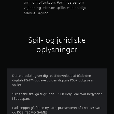
3
D
om kontrolfunktion, Påmindelser om
l
u
vejledning, Afbryde spillet midlertidigt,
f
6
k
u
Manuel lagring
a
n
s
n
k
a
t
t
f
i
b
o
j
r
Spil- og juridiske
n
y
e
e
d
oplysninger
r
e
.
s
r
p
i
n
K
l
a
l
e
Dette produkt giver dig ret til download af både den
n
e
digitale PS4™-udgave og den digitale PS5®-udgave af
s
t
r
spillet.
p
m
i
i
u
"Dit ønske skal gå til grunde ..." En Holy Grail War begynder
l
d
i Edo Japan.
l
l
d
e
e
Lad tæppet gå for en ny Fate, præsenteret af TYPE-MOON
r
s
og KOEI TECMO GAMES.