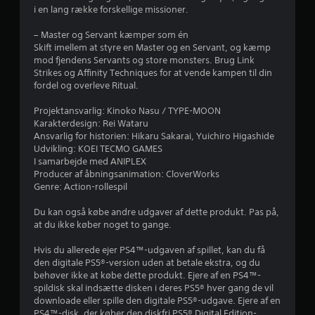
n
e
i en lang række forskellige missioner.
p
f
D
l
u
– Master og Servant kæmper som én
a
k
r
Skift imellem at styre en Master og en Servant, og kæmp
y
a
mod fjendens Servants og store monsters. Brug Link
e
n
a
Strikes og Affinity Techniques for at vende kampen til din
l
s
fordel og overleve Ritual.
l
p
4
e
i
Projektansvarlig: Kinoko Nasu / TYPE-MOON
r
l
2
Karakterdesign: Rei Wataru
f
l
Ansvarlig for historien: Hikaru Sakarai, Yuichiro Higashide
i
e
Udvikling: KOEI TECMO GAMES
9
l
s
I samarbejde med ANIPLEX
m
p
Producer af åbningsanimation: CloverWorks
4
v
i
Genre: Action-rollespil
i
l
v
s
l
Du kan også købe andre udgaver af dette produkt. Pas på,
n
e
at du ikke køber noget to gange.
u
i
t
n
u
Hvis du allerede ejer PS4™-udgaven af spillet, kan du få
r
g
d
den digitale PS5®-version uden at betale ekstra, og du
(
e
behøver ikke at købe dette produkt. Ejere af en PS4™-
d
k
n
spildisk skal indsætte disken i deres PS5® hver gang de vil
u
a
downloade eller spille den digitale PS5®-udgave. Ejere af en
e
n
t
PS4™-disk, der køber den diskfri PS5® Digital Edition-