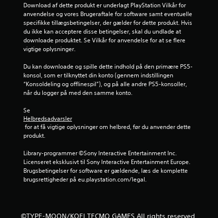
r
Download af dette produkt er underlagt PlayStation Vilkår for 
p
i
anvendelse og vores Brugeraftale for software samt eventuelle 
t
n
specifikke tillægsbetingelser, der gælder for dette produkt. Hvis 
i
g
du ikke kan acceptere disse betingelser, skal du undlade at 
s
downloade produktet. Se Vilkår for anvendelse for at se flere 
k
D
vigtige oplysninger.
f
u
e
k
Du kan downloade og spille dette indhold på den primære PS5-
e
a
konsol, som er tilknyttet din konto (gennem indstillingen 
d
n
“Konsoldeling og offlinespil”), og på alle andre PS5-konsoller, 
b
o
når du logger på med den samme konto.
a
p
c
r
Se 
k
e
Helbredsadvarsler
t
t
 for at få vigtige oplysninger om helbred, før du anvender dette 
i
t
produkt.
l
e
.
m
Library-programmer ©Sony Interactive Entertainment Inc. 
a
Licenseret eksklusivt til Sony Interactive Entertainment Europe. 
n
K
Brugsbetingelser for software er gældende, læs de komplette 
u
a
brugsrettigheder på eu.playstation.com/legal.
e
n
l
s
l
p
e
©TYPE-MOON/KOEI TECMO GAMES All rights reserved.