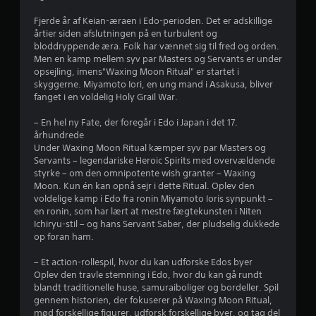
a
t
u
i
Fjerde år af Keian-æraen i Edo-perioden. Det er adskillige
d
f
d
årtier siden afslutningen på en turbulent og
e
i
bloddryppende æra. Folk har vænnet sig til fred og orden.
f
n
g
Men en kamp mellem syv par Masters og Servants er under
c
t
opsejling, imens"Waxing Moon Ritual" er startet i
e
o
n
skyggerne. Miyamoto Iori, en ung mand i Asakusa, bliver
n
å
fanget i en voldelig Holy Grail War.
m
r
t
s
r
– En hel ny Fate, der foregår i Edo i Japan i det 17.
s
o
o
århundrede
m
Under Waxing Moon Ritual kæmper syv par Masters og
l
t
h
Servants – legendariske Heroic Spirits med overvældende
l
e
styrke – om den omnipotente wish granter – Waxing
e
j
l
Moon. Kun én kan opnå sejr i dette Ritual. Oplev den
r
s
voldelige kamp i Edo fra ronin Miyamoto Ioris synpunkt –
e
v
t
en ronin, som har lært at mestre fægtekunsten i Niten
i
u
Ichiryu-stil – og hans Servant Saber, der pludselig dukkede
r
n
b
op foran ham.
d
r
n
e
a
– Et action-rollespil, hvor du kan udforske Edos byer
r
Oplev den travle stemning i Edo, hvor du kan gå rundt
t
e
g
blandt traditionelle huse, samuraiboliger og bordeller. Spil
i
a
gennem historien, der fokuserer på Waxing Moon Ritual,
o
m
r
mød forskellige figurer, udforsk forskellige byer, og tag del