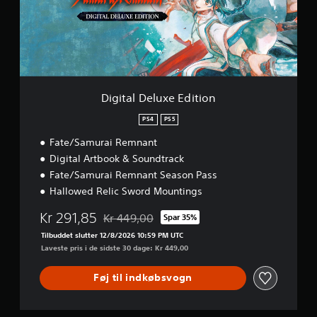
l
k
e
D
a
s
e
n
k
l
n
o
u
å
n
x
r
e
s
t
E
o
r
Digital Deluxe Edition
d
m
o
i
h
PS4
PS5
l
t
e
D
Fate/Samurai Remnant
i
l
u
o
s
Digital Artbook & Soundtrack
k
n
t
Fate/Samurai Remnant Season Pass
a
g
Hallowed Relic Sword Mountings
n
e
s
n
Kr 291,85
p
Kr 449,00
Spar 35%
n
Nedsat fra den normale pris på Kr 449,00
i
e
Tilbuddet slutter 12/8/2026 10:59 PM UTC
l
m
Laveste pris i de sidste 30 dage: Kr 449,00
l
g
e
å
Føj til indkøbsvogn
s
s
p
p
i
i