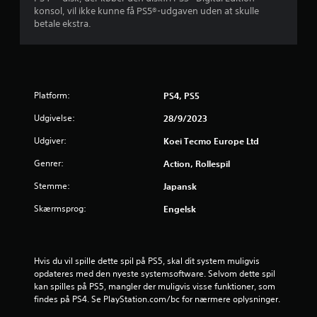
o
s
konsol, vil ikke kunne få PS5®-udgaven uden at skulle
r
f
l
betale ekstra.
f
å
i
l
c
i
o
n
n
n
e
t
g
Platform:
s
PS4, PS5
r
p
o
Udgivelse:
28/9/2023
e
i
l
l
l
Udgiver:
Koei Tecmo Europe Ltd
)
r
e
.
r
Genrer:
Action, Rollespil
v
Stemme:
i
Japansk
M
b
a
Skærmsprog:
Engelsk
r
n
a
u
t
e
i
Hvis du vil spille dette spil på PS5, skal dit system muligvis 
o
l
opdateres med den nyeste systemsoftware. Selvom dette spil 
n
l
kan spilles på PS5, mangler der muligvis visse funktioner, som 
/
a
findes på PS4. Se PlayStation.com/bc for nærmere oplysninger.
h
g
a