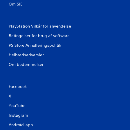
v
e
Om SIE
e
r
n
e
d
f
e
PlayStation Vilkår for anvendelse
f
t
i
e
Betingelser for brug af software
l
k
b
t
PS Store Annulleringspolitik
a
D
g
Helbredsadvarsler
u
e
k
t
Om bedømmelser
a
i
n
l
s
s
p
p
Facebook
i
i
l
l
X
l
l
e
e
YouTube
s
t
p
Instagram
p
i
r
l
Android-app
æ
l