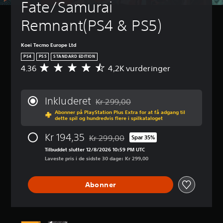
n
Fate/Samurai 
t
d
p
s
n
(
i
k
Remnant(PS4 & PS5)
l
i
b
r
l
n
a
u
e
g
s
Koei Tecmo Europe Ltd
e
t
(
i
n
PS4
PS5
STANDARD EDITION
i
b
s
e
4.36
4,2K vurderinger
n
G
a
)
d
d
e
o
s
e
D
n
g
i
h
u
n
Inkluderet
Kr 299,00
s
s
o
k
e
Nedsat fra den normale pris på Kr 299
l
Abonner på PlayStation Plus Extra for at få adgang til
l
a
m
)
dette spil og hundredvis flere i spilkataloget
u
d
n
s
D
k
e
r
n
u
Kr 194,35
k
Kr 299,00
Spar 35%
r
e
i
Nedsat fra den normale pris på Kr 299,0
k
e
k
d
t
Tilbuddet slutter 12/8/2026 10:59 PM UTC
a
f
u
u
l
Laveste pris i de sidste 30 dage: Kr 299,00
n
o
n
c
i
æ
r
u
e
g
n
i
Abonner
n
r
v
d
n
d
e
u
r
d
e
d
r
e
i
r
e
d
k
v
t
t
e