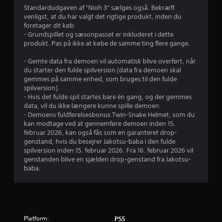
b
Standardudgaven af "Nioh 3" sælges også. Bekræft
e
1
venligst, at du har valgt det rigtige produkt, inden du
v
foretager dit køb.
7
æ
- Grundspillet og sæsonpasset er inkluderet i dette
g
produkt. Pas på ikke at købe de samme ting flere gange.
8
e
l
- Gemte data fra demoen vil automatisk blive overført, når
6
du starter den fulde spilversion (data fra demoen skal
s
gemmes på samme enhed, som bruges til den fulde
e
5
spilversion).
s
- Hvis det fulde spil startes bare én gang, og der gemmes
k
v
data, vil du ikke længere kunne spille demoen.
o
- Demoens fuldførelsesbonus Twin-Snake Helmet, som du
n
u
kan modtage ved at gennemføre demoen inden 15.
t
februar 2026, kan også fås som en garanteret drop-
r
r
genstand, hvis du besejrer Jakotsu-baba i den fulde
o
spilversion inden 15. februar 2026. Fra 16. februar 2026 vil
genstanden blive en sjælden drop-genstand fra Jakotsu-
d
l
baba.
D
e
u
k
r
a
n
i
s
Platform:
PS5