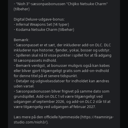
e
- "Nioh 3"-sæsonpasbonussen "Chijiko Netsuke Charm"
e
m
(tilbehør)
p
i
s
Digital Deluxe-udgave-bonus:
n
- Infernal Weapons Set (14 typer)
d
- Kodama Netsuke Charm (tilbehør)
t
e
.
Bemærk:
j
- Sæsonpasset er et sæt, der inkluderer add-on DLC. DLC
K
inkluderer nye historier, fjender, yokai, bosser og udstyr.
e
a
- Spilleren skal nå til visse punkter i spillet for at få adgang
n
til sæsonpassets indhold.
r
- Bemærk venligst, at bonusser muligvis også kan købes
s
eller bliver gjort tilgængeligt gratis som add-on-indhold
p
n
for denne titel på et senere tidspunkt.
i
- Detaljer og udgivelsesdatoer for indholdet kan ændres
e
l
uden varsel.
l
- Sæsonpasbonussen bliver frigivet på samme dato som
r
e
grundspillet. Add-on DLC 1 vil være tilgængeligt ved
s
udgangen af september 2026, og add-on DLC 2 står til at
f
u
være tilgængelig ved udgangen af februar 2027.
d
r
Læs mere på den officielle hjemmeside (https://teamninja-
e
studio.com/nioh3/).
n
a