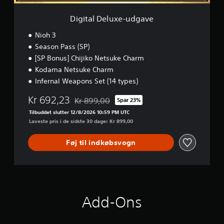
k
n
e
a
J
i
-
Digital Deluxe-udgave
t
u
n
u
i
s
g
d
Nioh 3
o
t
.
g
n
Season Pass (SP)
a
e
.
[SP Bonus] Chijiko Netsuke Charm
v
r
A
e
Kodama Netsuke Charm
b
f
a
Infernal Weapons Set (14 types)
b
r
r
Kr 692,23
Kr 899,00
Spar 23%
p
Nedsat fra den normale pris på Kr 899,00
y
i
Tilbuddet slutter 12/8/2026 10:59 PM UTC
d
n
Laveste pris i de sidste 30 dage: Kr 899,00
e
d
s
f
Føj til indkøbsvogn
p
ø
i
l
l
s
l
o
e
m
t
Add-Ons
h
m
e
i
d