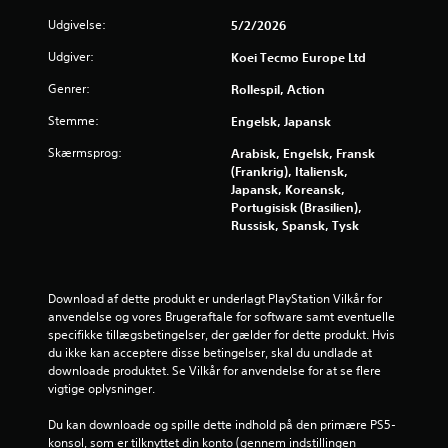
p
n
Udgivelse:
5/2/2026
i
l
Udgiver:
Koei Tecmo Europe Ltd
g
l
e
Genrer:
Rollespil, Action
e
s
p
Stemme:
Engelsk, Japansk
r
i
l
Skærmsprog:
Arabisk, Engelsk, Fransk
l
(Frankrig), Italiensk,
e
Japansk, Koreansk,
t
Portugisisk (Brasilien),
u
Russisk, Spansk, Tysk
d
e
n
a
Download af dette produkt er underlagt PlayStation Vilkår for 
t
anvendelse og vores Brugeraftale for software samt eventuelle 
b
specifikke tillægsbetingelser, der gælder for dette produkt. Hvis 
r
du ikke kan acceptere disse betingelser, skal du undlade at 
u
downloade produktet. Se Vilkår for anvendelse for at se flere 
g
vigtige oplysninger.
e
b
Du kan downloade og spille dette indhold på den primære PS5-
e
konsol, som er tilknyttet din konto (gennem indstillingen 