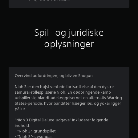
t
l
e
j
m
u
e
l
Spil- og juridiske
i
r
g
oplysninger
h
n
e
d
e
e
r
r
f
Overvind udfordringen, og bliv en Shogun
o
u
r
Nioh 3 er den højst ventede fortsættelse af den dystre
a
d
samurai-rollespilsserie Nioh. En dødbringende kamp
t
udspiller sig blandt ødelæggelserne i en alternativ Warring
i
a
States-periode, hvor banditter hærger løs, og yokai ligger
n
på lur.
v
f
e
"Nioh 3 Digital Deluxe-udgave" inkluderer følgende
r
f
indhold:
t
- "Nioh 3"-grundspillet
e
- "Nioh 3"-sæsonpas
r