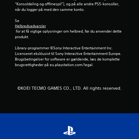
v
“Konsoldeling og offlinespil”), og på alle andre PS5-konsoller, 
æ
når du logger på med den samme konto.
g
e
Se 
l
Helbredsadvarsler
s
 for at få vigtige oplysninger om helbred, før du anvender dette 
e
produkt.
s
k
Library-programmer ©Sony Interactive Entertainment Inc. 
o
Licenseret eksklusivt til Sony Interactive Entertainment Europe. 
n
Brugsbetingelser for software er gældende, læs de komplette 
t
brugsrettigheder på eu.playstation.com/legal.
r
o
l
.
©KOEI TECMO GAMES CO., LTD. All rights reserved.
K
a
n
s
p
i