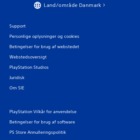
l
Land/område Danmark
l
e
s
u
Support
d
Personlige oplysninger og cookies
e
n
Betingelser for brug af webstedet
t
o
Webstedsoversigt
u
PlayStation Studios
c
h
Juridisk
-
k
Om SIE
o
n
t
PlayStation Vilkår for anvendelse
r
o
Betingelser for brug af software
l
f
PS Store Annulleringspolitik
u