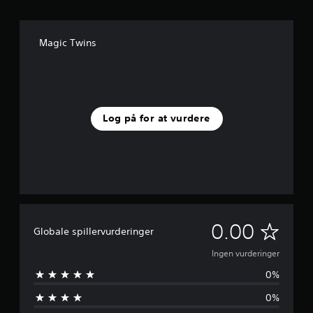
Magic Twins
Log på for at vurdere
I
0.00
Globale spillervurderinger
n
Ingen vurderinger
0%
g
0%
e