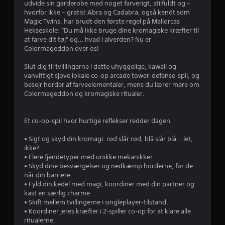
udvide sin garderobe med noget farverigt, stilfuldt og –
hvorfor ikke – gratis! Abra og Cadabra, også kendt som
Magic Twins, har brudt den første regel på Mallorcas
Hekseskole: “Du må ikke bruge dine kromagiske kræfter til
at farve dit tøj” og… hvad i alverden? Nu er
Colormageddon over os!
Slut dig til tvillingerne i dette uhyggelige, kawaii og
vanvittigt sjove lokale co‑op arcade tower‑defense‑spil, og
besejr horder af farveelementaler, mens du lærer mere om
Colormageddon og kromagiske ritualer.
Et co‑op‑spil hvor hurtige reflekser redder dagen
• Sigt og skyd din kromagi: rød slår rød, blå slår blå… let,
ikke?
• Flere fjendetyper med unikke mekanikker.
• Skyd dine besværgelser og nedkæmp horderne, før de
når din barriere.
• Fyld din kedel med magi, koordiner med din partner og
kast en særlig charme.
• Skift mellem tvillingerne i singleplayer‑tilstand.
• Koordiner jeres kræfter i 2‑spiller co‑op for at klare alle
ritualerne.