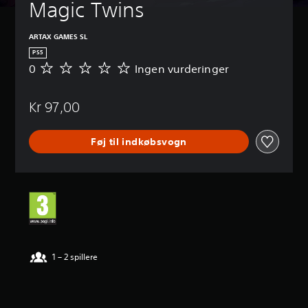
Magic Twins
ARTAX GAMES SL
PS5
0
Ingen vurderinger
I
n
g
Kr 97,00
e
n
v
Føj til indkøbsvogn
u
r
d
e
r
i
n
g
e
r
1 – 2 spillere