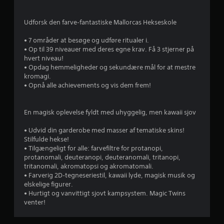
Udforsk den farve‑fantastiske Mallorcas Hekseskole
• 7 områder at besøge og udføre ritualer i.
• Op til 39 niveauer med deres egne krav. Få 3 stjerner på
hvert niveau!
• Opdag hemmeligheder og sekundære mål for at mestre
kromagi.
• Opnå alle achievements og vis dem frem!
En magisk oplevelse fyldt med uhyggelig, men kawaii sjov
• Udvid din garderobe med masser af tematiske skins!
Stilfulde hekse!
• Tilgængeligt for alle: farvefiltre for protanopi,
protanomali, deuteranopi, deuteranomali, tritanopi,
tritanomali, akromatopsi og akromatomali.
• Farverig 2D‑tegneseriestil, kawaii lyde, magisk musik og
elskelige figurer.
• Hurtigt og vanvittigt sjovt kampsystem. Magic Twins
venter!