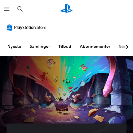
S
ø
g
Nyeste
Samlinger
Tilbud
Abonnementer
Genne