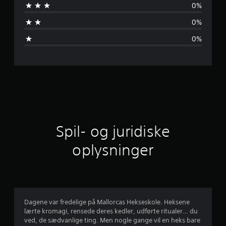
0%
n
0%
v
0%
u
r
d
e
r
Spil- og juridiske
i
oplysninger
n
g
e
Dagene var fredelige på Mallorcas Hekseskole. Heksene
lærte kromagi, rensede deres kedler, udførte ritualer… du
r
ved, de sædvanlige ting. Men nogle gange vil en heks bare