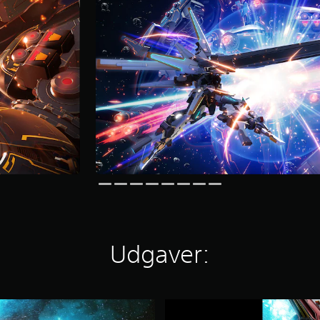
Udgaver:
D
e