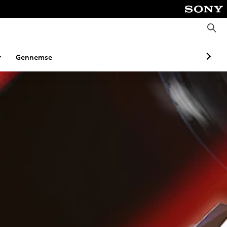
S
ø
g
r
Gennemse