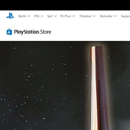
Butik
PS5
Spil
PS Plus
Tilbehør
Nyheder
Suppo