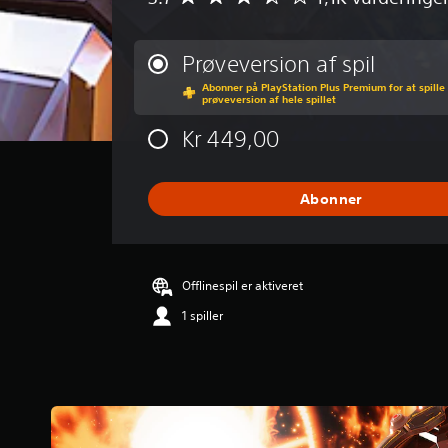
e
n
n
Prøveversion af spil
e
Abonner på PlayStation Plus Premium for at spille
m
prøveversion af hele spillet
s
n
Kr 449,00
i
t
l
Abonner
i
g
v
u
r
Offlinespil er aktiveret
d
1 spiller
e
r
i
n
g
e
r