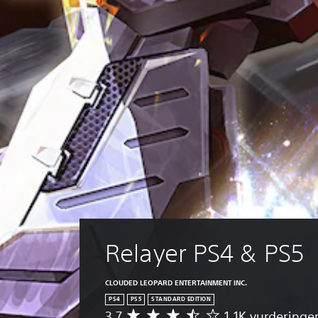
Relayer PS4 & PS5
CLOUDED LEOPARD ENTERTAINMENT INC.
PS4
PS5
STANDARD EDITION
3.7
1,1K vurderinge
G