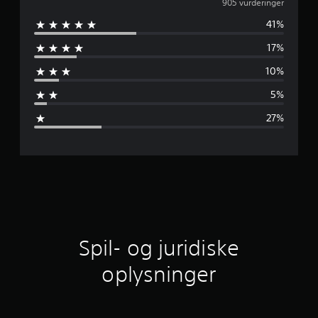
e
905 vurderinger
41%
n
17%
n
10%
e
5%
m
27%
s
n
i
t
l
Spil- og juridiske
i
oplysninger
g