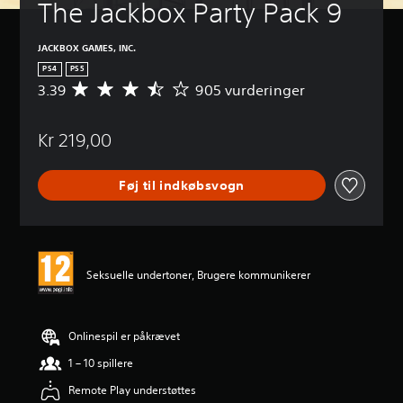
The Jackbox Party Pack 9
JACKBOX GAMES, INC.
PS4
PS5
3.39
905 vurderinger
G
e
n
Kr 219,00
n
e
m
Føj til indkøbsvogn
s
n
i
t
l
i
Seksuelle undertoner, Brugere kommunikerer
g
v
u
r
Onlinespil er påkrævet
d
1 – 10 spillere
e
r
Remote Play understøttes
i