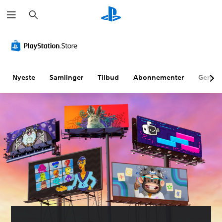
S
ø
g
Nyeste
Samlinger
Tilbud
Abonnementer
Genne