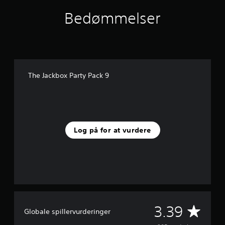
Bedømmelser
The Jackbox Party Pack 9
Log på for at vurdere
G
3.39
Globale spillervurderinger