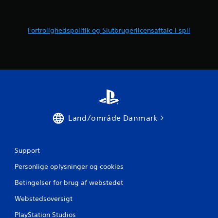
r
i
Fortrolighedspolitik og Slutbrugerlicensaftale i spil
n
g
e
r
Land/område Danmark
Support
Personlige oplysninger og cookies
Betingelser for brug af webstedet
Webstedsoversigt
PlayStation Studios