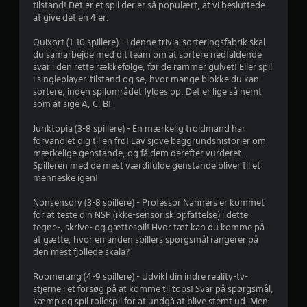
tilstand! Det er et spil der er så populært, at vi besluttede
at give det en 4'er.
3
Quixort (1-10 spillere) - I denne trivia-sorteringsfabrik skal
9
du samarbejde med dit team om at sortere nedfaldende
svar i den rette rækkefølge, før de rammer gulvet! Eller spil
s
i singleplayer-tilstand og se, hvor mange blokke du kan
sortere, inden spilområdet fyldes op. Det er lige så nemt
t
som at sige A, C, B!
j
Junktopia (3-8 spillere) - En mærkelig troldmand har
forvandlet dig til en frø! Lav sjove baggrundshistorier om
e
mærkelige genstande, og få dem derefter vurderet.
Spilleren med de mest værdifulde genstande bliver til et
r
menneske igen!
n
Nonsensory (3-8 spillere) - Professor Nanners er kommet
for at teste din NSP (ikke-sensorisk opfattelse) i dette
e
tegne-, skrive- og gættespil! Hvor tæt kan du komme på
at gætte, hvor en anden spillers spørgsmål rangerer på
r
den mest fjollede skala?
u
Roomerang (4-9 spillere) - Udvikl din indre reality-tv-
stjerne i et forsøg på at komme til tops! Svar på spørgsmål,
d
kæmp og spil rollespil for at undgå at blive stemt ud. Men