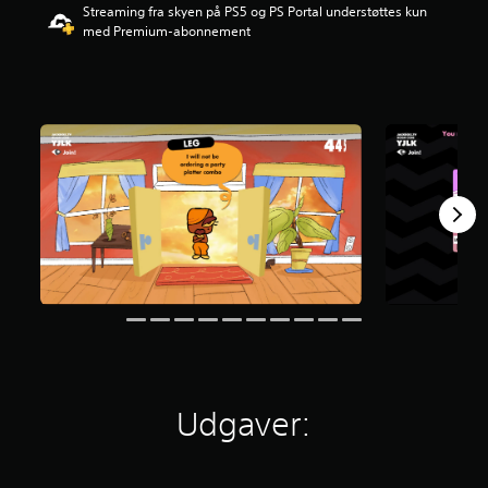
Streaming fra skyen på PS5 og PS Portal understøttes kun
n
med Premium-abonnement
g
e
r
3
.
3
9
s
t
j
e
r
n
e
r
u
d
a
f
f
Udgaver:
e
m
s
t