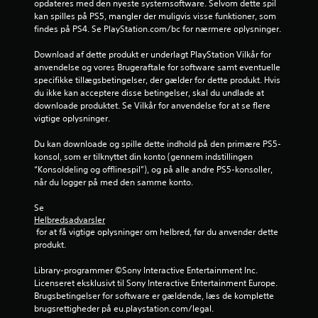
opdateres med den nyeste systemsoftware. Selvom dette spil 
r
kan spilles på PS5, mangler der muligvis visse funktioner, som 
findes på PS4. Se PlayStation.com/bc for nærmere oplysninger.
f
Download af dette produkt er underlagt PlayStation Vilkår for 
r
anvendelse og vores Brugeraftale for software samt eventuelle 
specifikke tillægsbetingelser, der gælder for dette produkt. Hvis 
du ikke kan acceptere disse betingelser, skal du undlade at 
a
downloade produktet. Se Vilkår for anvendelse for at se flere 
vigtige oplysninger.
9
Du kan downloade og spille dette indhold på den primære PS5-
0
konsol, som er tilknyttet din konto (gennem indstillingen 
“Konsoldeling og offlinespil”), og på alle andre PS5-konsoller, 
5
når du logger på med den samme konto.
v
Se 
Helbredsadvarsler
u
 for at få vigtige oplysninger om helbred, før du anvender dette 
produkt.
r
Library-programmer ©Sony Interactive Entertainment Inc. 
d
Licenseret eksklusivt til Sony Interactive Entertainment Europe. 
Brugsbetingelser for software er gældende, læs de komplette 
e
brugsrettigheder på eu.playstation.com/legal.