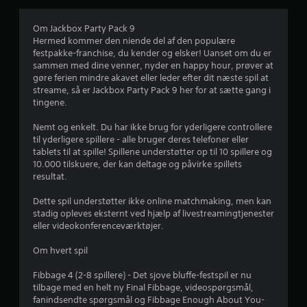
v
u
Om Jackbox Party Pack 9
Hermed kommer den niende del af den populære
r
festpakke-franchise, du kender og elsker! Uanset om du er
sammen med dine venner, nyder en happy hour, prøver at
d
gøre ferien mindre akavet eller leder efter dit næste spil at
streame, så er Jackbox Party Pack 9 her for at sætte gang i
e
tingene.
r
Nemt og enkelt. Du har ikke brug for yderligere controllere
til yderligere spillere - alle bruger deres telefoner eller
i
tablets til at spille! Spillene understøtter op til 10 spillere og
10.000 tilskuere, der kan deltage og påvirke spillets
n
resultat.
g
Dette spil understøtter ikke online matchmaking, men kan
stadig opleves eksternt ved hjælp af livestreamingtjenester
e
eller videokonferenceværktøjer.
r
Om hvert spil
Fibbage 4 (2-8 spillere) - Det sjove bluffe-festspil er nu
3
tilbage med en helt ny Final Fibbage, videospørgsmål,
fanindsendte spørgsmål og Fibbage Enough About You-
.