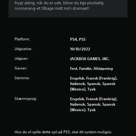
frygt aldrig, når du er ude, bliver du lige pludselig
a
roomerang-et tilbage midt ind i dramaet!
f
f
Platform:
PS4, PS5
e
Udgivelse:
19/10/2022
m
Udgiver:
JACKBOX GAMES, INC.
s
Genrer:
Fest, Familie, Afslapning
t
Stemme:
Engelsk, Fransk (Frankrig),
Italiensk, Spansk, Spansk
j
(Mexico), Tysk
e
Skærmsprog:
Engelsk, Fransk (Frankrig),
Italiensk, Spansk, Spansk
r
(Mexico), Tysk
n
e
Hvis du vil spille dette spil på PS5, skal dit system muligvis 