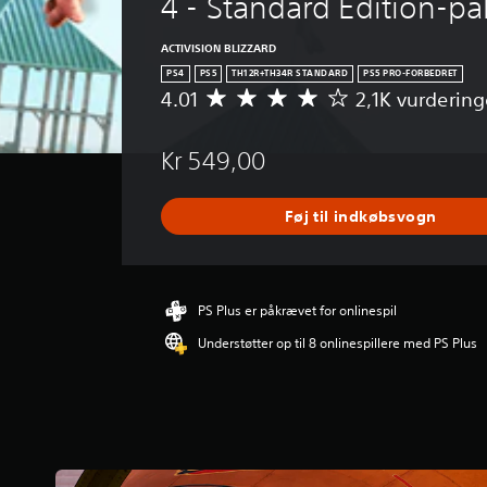
4 - Standard Edition-p
ACTIVISION BLIZZARD
PS4
PS5
TH12R+TH34R STANDARD
PS5 PRO-FORBEDRET
4.01
2,1K vurdering
G
e
n
Kr 549,00
n
e
m
Føj til indkøbsvogn
s
n
i
t
l
PS Plus er påkrævet for onlinespil
i
Understøtter op til 8 onlinespillere med PS Plus
g
v
u
r
d
e
r