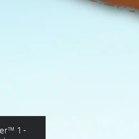
r™ 1 - 