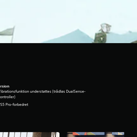
rsion
ibrationsfunktion understøttes (trådløs DualSense-
ontroller)
S5 Pro-forbedret