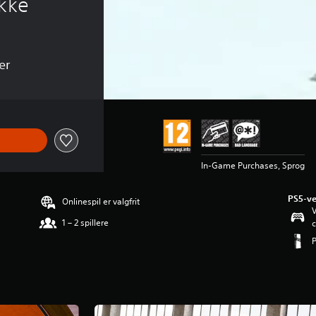
akke
er
In-Game Purchases, Sprog
PS5-ve
Onlinespil er valgfrit
V
1 – 2 spillere
c
P