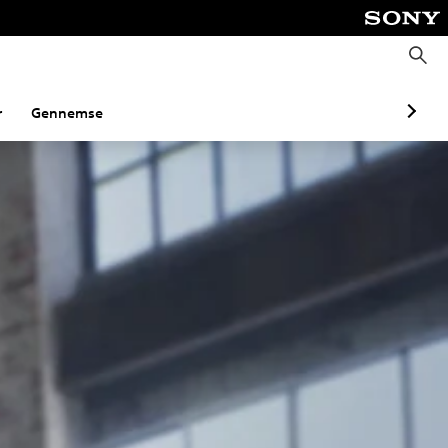
S
ø
g
r
Gennemse