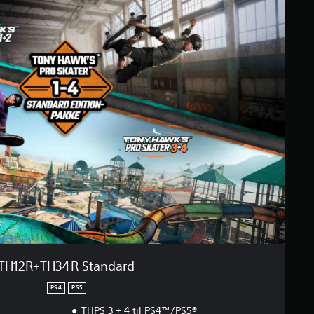
TH12R+TH34R Standard
PS4
PS5
THPS 3 + 4 til PS4™/PS5®