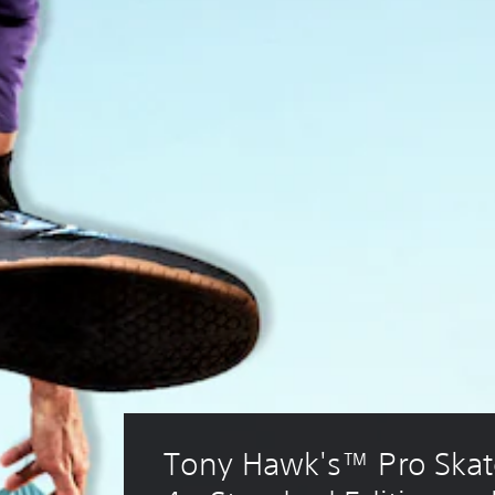
Tony Hawk's™ Pro Skate