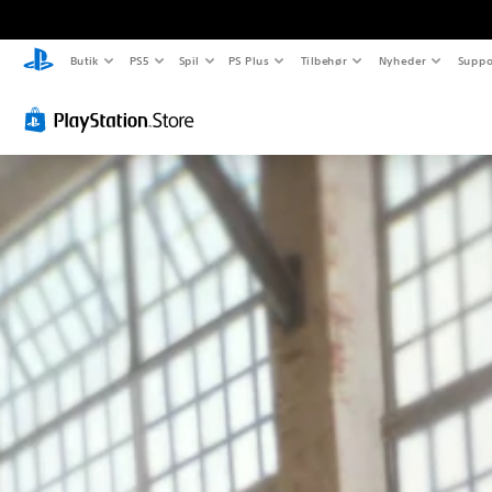
Butik
PS5
Spil
PS Plus
Tilbehør
Nyheder
Suppo