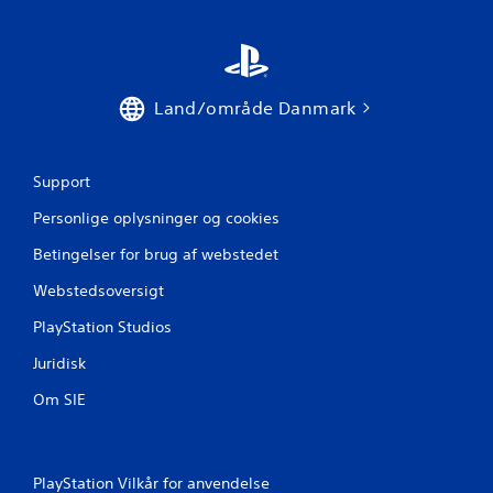
l
e
l
l
e
s
s
e
u
s
Land/område Danmark
d
t
e
i
n
l
t
s
Support
o
t
Personlige oplysninger og cookies
u
a
c
n
Betingelser for brug af webstedet
h
d
-
Webstedsoversigt
D
k
u
PlayStation Studios
o
k
n
a
Juridisk
n
t
f
r
Om SIE
å
o
a
l
d
f
g
PlayStation Vilkår for anvendelse
u
a