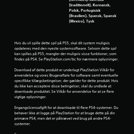
e
p
n
(traditionelt), Koreansk,
i
g
Polsk, Portugisisk
r
l
(Brasilien), Spansk, Spansk
D
l
(Mexico), Tysk
u
e
i
k
s
a
p
n
n
i
Hvis du vil spille dette spil på PS5, skal dit system muligvis 
n
l
g
opdateres med den nyeste systemsoftware. Selvom dette spil 
å
l
kan spilles på PS5, mangler der muligvis visse funktioner, som 
r
e
e
findes på PS4. Se PlayStation.com/bc for nærmere oplysninger.
s
t
o
u
r
Download af dette produkt er underlagt PlayStation Vilkår for 
m
d
anvendelse og vores Brugeraftale for software samt eventuelle 
h
e
specifikke tillægsbetingelser, der gælder for dette produkt. Hvis 
e
n
du ikke kan acceptere disse betingelser, skal du undlade at 
l
a
downloade produktet. Se Vilkår for anvendelse for at se flere 
s
t
vigtige oplysninger.
t
b
g
r
Engangslicensafgift for at downloade til flere PS4-systemer. Du 
e
u
behøver ikke at logge på PlayStation for at bruge dette på din 
n
g
primære PS4, men det er påkrævet ved brug på andre PS4-
n
e
systemer.
e
b
m
e