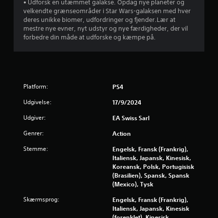
b
• Udforsk en utæmmet galakse. Opdag nye planeter og
f
velkendte grænseområder i Star Wars-galaksen med hver
e
P
deres unikke biomer, udfordringer og fjender.Lær at
v
r
å
mestre nye evner, nyt udstyr og nye færdigheder, der vil
æ
forbedre din måde at udforske og kæmpe på.
m
g
a
i
e
n
5
l
d
s
e
7
e
Platform:
l
PS4
s
9
s
k
Udgivelse:
17/9/2024
e
o
1
r
Udgiver:
EA Swiss Sarl
n
o
t
9
Genrer:
Action
m
r
v
o
Stemme:
Engelsk, Fransk (Frankrig),
v
e
l
Italiensk, Japansk, Kinesisk,
j
Koreansk, Polsk, Portugisisk
u
D
l
(Brasilien), Spansk, Spansk
u
e
(Mexico), Tysk
r
k
d
a
Skærmsprog:
Engelsk, Fransk (Frankrig),
n
d
n
Italiensk, Japansk, Kinesisk
i
s
(forenklet), Kinesisk