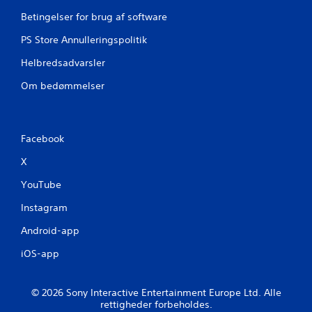
n
n
Betingelser for brug af software
k
g
t
t
PS Store Annulleringspolitik
i
i
l
Helbredsadvarsler
o
e
n
Om bedømmelser
t
e
u
r
s
D
k
u
a
Facebook
k
d
a
X
e
n
l
YouTube
s
i
p
g
Instagram
i
t
l
m
Android-app
l
i
e
l
iOS-app
s
j
p
ø
i
u
© 2026 Sony Interactive Entertainment Europe Ltd. Alle
l
n
rettigheder forbeholdes.
l