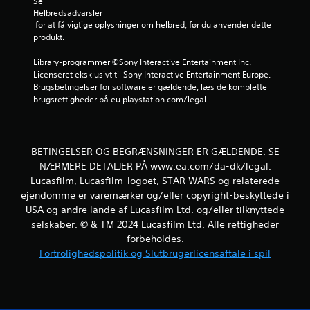
Se 
g
v
Helbredsadvarsler
å
æ
 for at få vigtige oplysninger om helbred, før du anvender dette 
s
g
produkt.
p
e
i
l
Library-programmer ©Sony Interactive Entertainment Inc. 
l
s
Licenseret eksklusivt til Sony Interactive Entertainment Europe. 
l
e
Brugsbetingelser for software er gældende, læs de komplette 
e
s
brugsrettigheder på eu.playstation.com/legal.
t
k
s
o
v
n
e
t
BETINGELSER OG BEGRÆNSNINGER ER GÆLDENDE. SE
j
r
l
NÆRMERE DETALJER PÅ www.ea.com/da-dk/legal.
o
e
Lucasfilm, Lucasfilm-logoet, STAR WARS og relaterede
l
d
.
ejendomme er varemærker og/eller copyright-beskyttede i
n
USA og andre lande af Lucasfilm Ltd. og/eller tilknyttede
i
selskaber. © & TM 2024 Lucasfilm Ltd. Alle rettigheder
n
K
forbeholdes.
g
a
.
Fortrolighedspolitik og Slutbrugerlicensaftale i spil
n
s
p
Ø
i
v