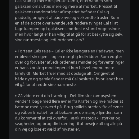
Cals stadigt mere desperate kamp, efterhånden som
p
f
e
galaksen omsluttes mere og mere af mørket. Presset til
i
p
galaksens randområder af Imperiet befinder Cal sig
l
f
i
pludselig omgivet af både nye og velkendte trusler. Som
l
n
en af de sidste overlevende Jedi-riddere tvinges Cal til at
e
d
e
tage kampen op i galaksens mørkeste stund nogensinde,
t
e
men hvor langt er han villig til at gå for at beskytte sig selv,
s
.
m
sine nærmeste og Jedi-ordenens arv?
k
o
s
• Fortsæt Cals rejse – Cal er ikke længere en Padawan, men
n
K
er blevet sin egen – og en mægtig Jedi-ridder. Som vogter
t
a
over og forvalter af Jedi-ordenens minder og forventninger
t
r
n
er hans korstog mod Imperiet kun blevet endnu mere
o
s
farefyldt. Mørket truer med at opsluge alt. Omgivet af
j
l
p
både nye og gamle fjender må Cal beslutte, hvor langt han
f
i
vil gå for at redde sine nærmeste.
e
u
l
n
• Gå videre end din træning – Det filmiske kampsystem
r
l
k
vender tilbage med flere evner fra Kraften og nye måder at
t
e
kæmpe med lyssværd på. Brug spillets brede vifte af evner
n
i
s
og våben kreativt for at bekæmpe de mange fjender, som
o
u
du kommer til at stå overfor. Tænk strategisk i styrker og
n
e
d
svagheder, og brug din træning til at besejre alt og alle på
e
e
din vej og løse et væld af mysterier.
r
r
n
.