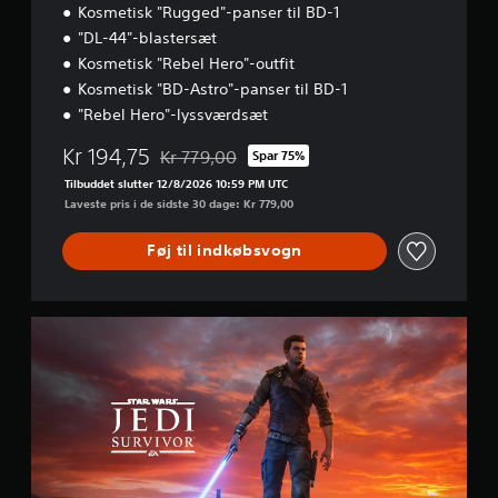
e
h
u
Kosmetisk "Rugged"-panser til BD-1
t
ø
p
"DL-44"-blastersæt
s
j
p
v
Kosmetisk "Rebel Hero"-outfit
t
o
æ
t
Kosmetisk "BD-Astro"-panser til BD-1
r
r
a
t
"Rebel Hero"-lyssværdsæt
h
l
t
e
e
i
Kr 194,75
Kr 779,00
Spar 75%
d
Nedsat fra den normale pris på Kr 779,00
r
l
s
Tilbuddet slutter 12/8/2026 10:59 PM UTC
e
g
g
Laveste pris i de sidste 30 dage: Kr 779,00
.
e
r
n
a
t
Føj til indkøbsvogn
3
d
i
.
D
l
-
k
S
l
n
S
t
y
y
p
a
t
d
i
n
n
D
l
d
i
u
h
a
n
k
a
r
g
a
d
s
.
n
E
t