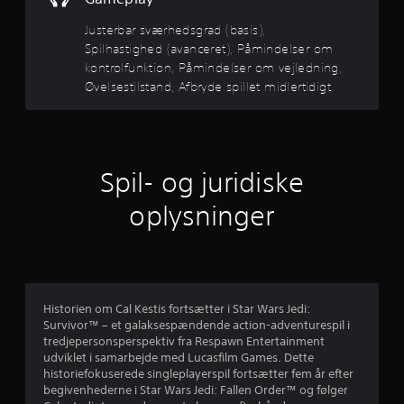
D
l
6
u
Justerbar sværhedsgrad (basis),
e
k
m
Spilhastighed (avanceret), Påmindelser om
s
a
u
kontrolfunktion, Påmindelser om vejledning,
n
l
t
Øvelsestilstand, Afbryde spillet midlertidigt
n
i
å
g
j
r
h
s
e
o
e
d
m
Spil- og juridiske
e
h
r
r
e
oplysninger
f
l
n
o
s
r
t
e
a
g
t
e
r
i
n
n
Historien om Cal Kestis fortsætter i Star Wars Jedi:
n
u
v
Survivor™ – et galaksespændende action-adventurespil i
e
e
tredjepersonsperspektiv fra Respawn Entertainment
m
d
r
udviklet i samarbejde med Lucasfilm Games. Dette
g
t
historiefokuserede singleplayerspil fortsætter fem år efter
å
a
e
begivenhederne i Star Wars Jedi: Fallen Order™ og følger
s
r