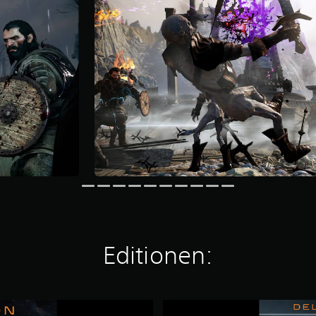
Editionen:
M