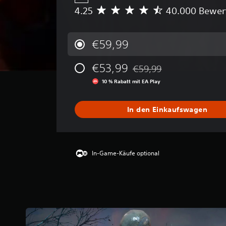
4.25
40.000 Bewer
D
u
r
c
€59,99
h
s
€53,99
€59,99
c
Preisnachlass gegenüber de
h
10 % Rabatt mit EA Play
n
i
t
In den Einkaufswagen
t
l
i
c
In-Game-Käufe optional
h
e
B
e
w
e
r
t