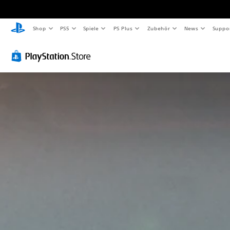
Shop
PS5
Spiele
PS Plus
Zubehör
News
Suppo