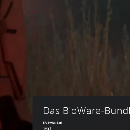
Das BioWare-Bund
EA Swiss Sarl
PS4