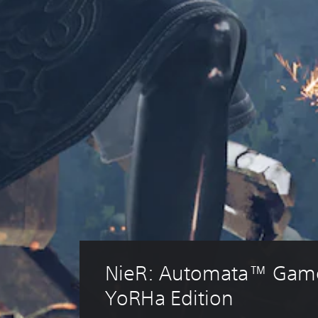
NieR: Automata™ Game
YoRHa Edition