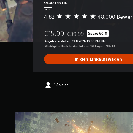
Square Enix LTD
PS4
4.82
48.000 Bewer
D
u
r
€15,99
€39,99
Spare 60 %
c
Preisnachlass gegenüber dem Ori
h
Angebot endet am 12.8.2026 10:59 PM UTC
s
Niedrigster Preis in den letzten 30 Tagen: €39,99
c
h
In den Einkaufswagen
n
i
t
t
l
1 Spieler
i
c
h
e
B
e
w
e