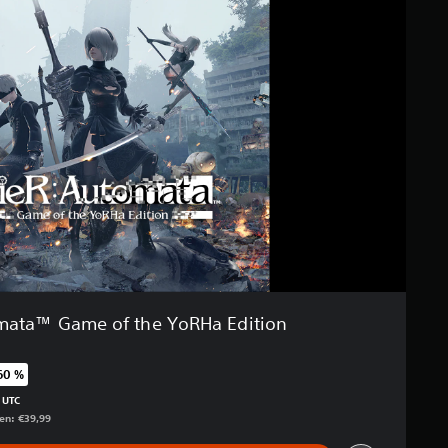
mata™ Game of the YoRHa Edition
60 %
genüber dem Originalpreis von €39,99
 UTC
gen: €39,99