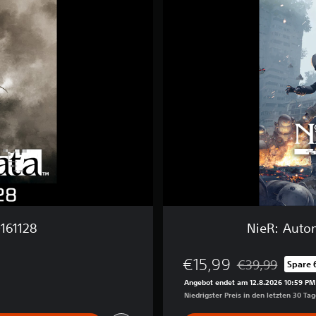
R
:
A
u
t
o
m
a
t
a
™
G
a
m
e
o
f
161128
NieR: Auto
t
h
e
€15,99
€39,99
Spare 
Preisnachlass ge
Y
Angebot endet am 12.8.2026 10:59 PM
o
Niedrigster Preis in den letzten 30 Ta
R
H