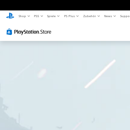
Shop
PS5
Spiele
PS Plus
Zubehör
News
Suppo